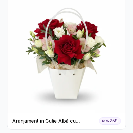
Aranjament în Cutie Albă cu
259
RON
Trandafiri Roșii și Lisianthus