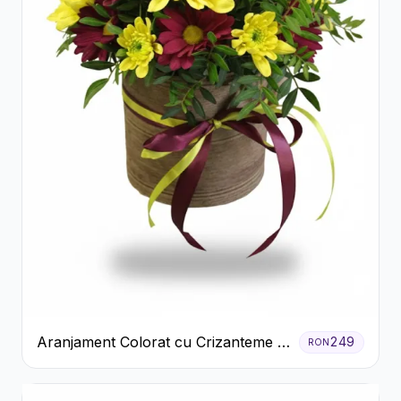
Aranjament Colorat cu Crizanteme în
249
RON
Cutie Rustică