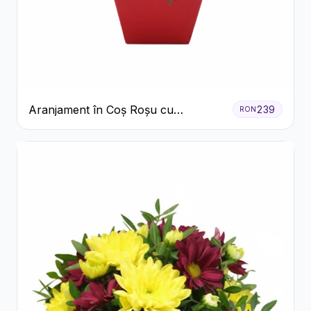
Aranjament în Coș Roșu cu
239
RON
Trandafiri și Crizanteme Albe