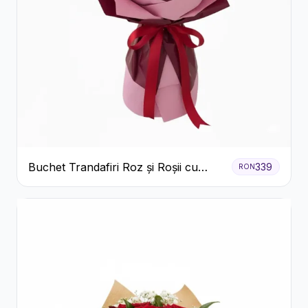
Buchet Trandafiri Roz și Roșii cu
339
RON
Eucalipt și Gypsophila