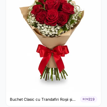
Buchet Clasic cu Trandafiri Roșii și
319
RON
Gypsophila