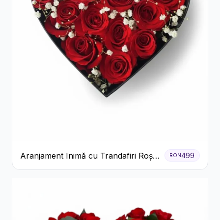
Aranjament Inimă cu Trandafiri Roșii
499
RON
și Floarea Miresei