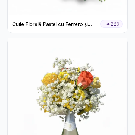
Cutie Florală Pastel cu Ferrero și
229
RON
Raffaello