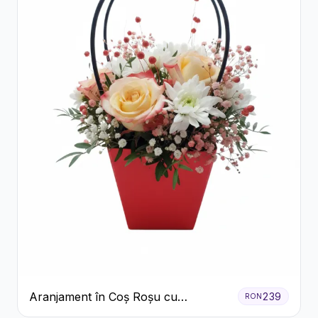
Aranjament în Coș Roșu cu
239
RON
Trandafiri și Crizanteme Albe