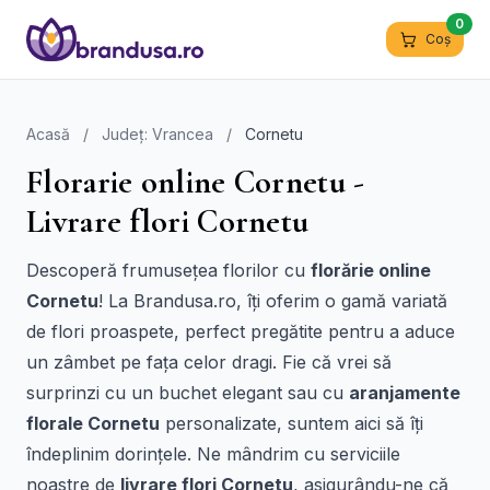
0
Coș
Acasă
/
Județ: Vrancea
/
Cornetu
Florarie online Cornetu -
Livrare flori Cornetu
Descoperă frumusețea florilor cu
florărie online
Cornetu
! La Brandusa.ro, îți oferim o gamă variată
de flori proaspete, perfect pregătite pentru a aduce
un zâmbet pe fața celor dragi. Fie că vrei să
surprinzi cu un buchet elegant sau cu
aranjamente
florale Cornetu
personalizate, suntem aici să îți
îndeplinim dorințele. Ne mândrim cu serviciile
noastre de
livrare flori Cornetu
, asigurându-ne că