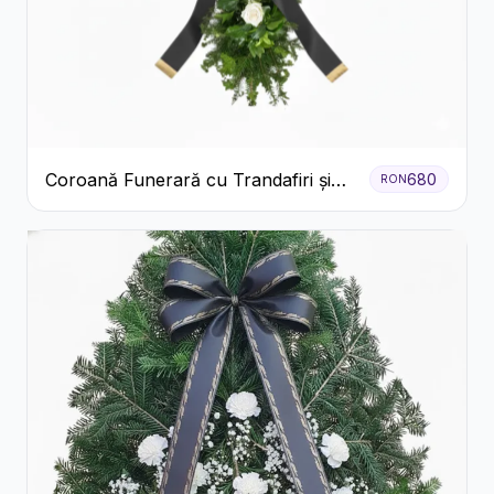
Coroană Funerară cu Trandafiri și
680
RON
Crini