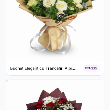
Buchet Elegant cu Trandafiri Albi,
339
RON
Hortensie și Crizanteme Crem