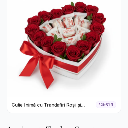
Cutie Inimă cu Trandafiri Roșii și
619
RON
Bomboane Raffaello