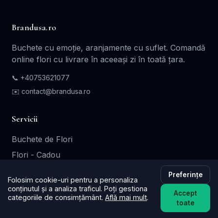
Brandusa.ro
Buchete cu emoție, aranjamente cu suflet. Comandă
online flori cu livrare în aceeași zi în toată țara.
📞
+40753621077
✉️ contact@brandusa.ro
Servicii
Buchete de Flori
Flori - Cadou
Aranjamente Florale
Preferințe
Folosim cookie-uri pentru a personaliza
Coroane - Jerbe
conținutul și a analiza traficul. Poți gestiona
Accept
categoriile de consimțământ.
Află mai mult
.
Cutii Cadou
toate