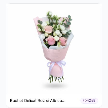
Buchet Delicat Roz și Alb cu
259
RON
Trandafiri și Lisianthus