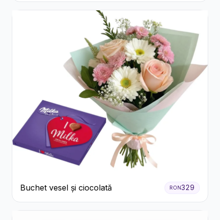
Buchet vesel și ciocolată
329
RON