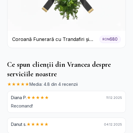
Coroană Funerară cu Trandafiri și
680
RON
Crini
Ce spun clienții din Vrancea despre
serviciile noastre
★★★★★
Media: 4.8 din 4 recenzii
Diana P.
★★★★★
11.12.2025
Recomand!
Danut s.
★★★★★
04.12.2025