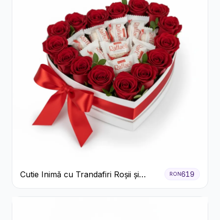
Cutie Inimă cu Trandafiri Roșii și
619
RON
Bomboane Raffaello