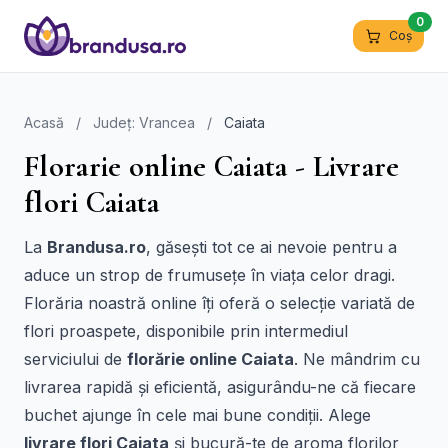
0
Coș
Acasă
/
Județ: Vrancea
/
Caiata
Florarie online Caiata - Livrare
flori Caiata
La
Brandusa.ro
, găsești tot ce ai nevoie pentru a
aduce un strop de frumusețe în viața celor dragi.
Florăria noastră online îți oferă o selecție variată de
flori proaspete, disponibile prin intermediul
serviciului de
florărie online Caiata
. Ne mândrim cu
livrarea rapidă și eficientă, asigurându-ne că fiecare
buchet ajunge în cele mai bune condiții. Alege
livrare flori Caiata
și bucură-te de aroma florilor