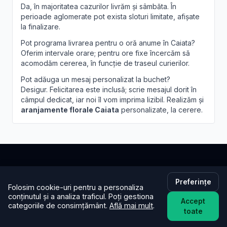
Da, în majoritatea cazurilor livrăm și sâmbăta. În
perioade aglomerate pot exista sloturi limitate, afișate
la finalizare.
Pot programa livrarea pentru o oră anume în Caiata?
Oferim intervale orare; pentru ore fixe încercăm să
acomodăm cererea, în funcție de traseul curierilor.
Pot adăuga un mesaj personalizat la buchet?
Desigur. Felicitarea este inclusă; scrie mesajul dorit în
câmpul dedicat, iar noi îl vom imprima lizibil. Realizăm și
aranjamente florale Caiata
personalizate, la cerere.
Brandusa.ro
Preferințe
Folosim cookie-uri pentru a personaliza
Buchete cu emoție, aranjamente cu suflet. Comandă
conținutul și a analiza traficul. Poți gestiona
Accept
categoriile de consimțământ.
Află mai mult
.
online flori cu livrare în aceeași zi în toată țara.
toate