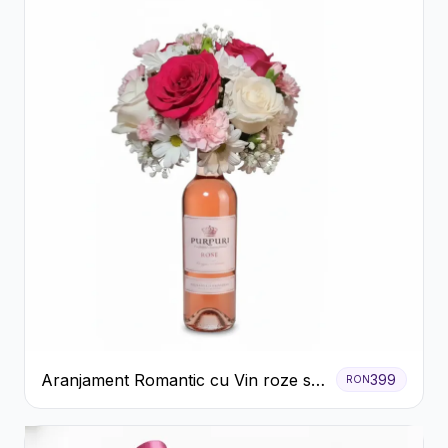
Aranjament Romantic cu Vin roze si
399
RON
Flori pastel