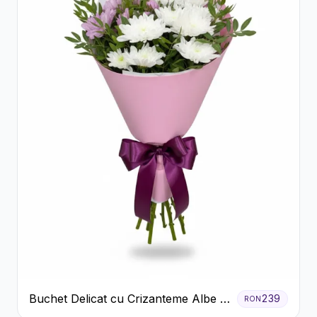
Buchet Delicat cu Crizanteme Albe și
239
RON
Mov