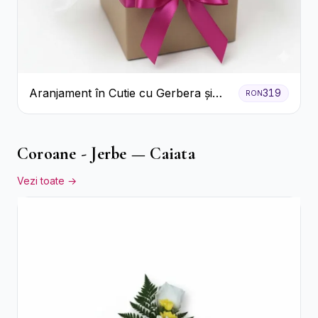
Aranjament în Cutie cu Gerbera și
319
RON
Trandafiri Roz
Coroane - Jerbe — Caiata
Vezi toate →