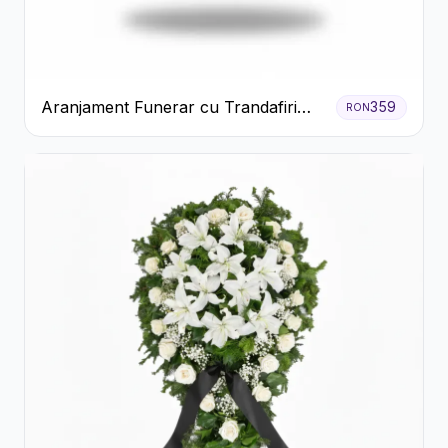
Aranjament Funerar cu Trandafiri
359
RON
Albi Crizanteme Galbene și Crini