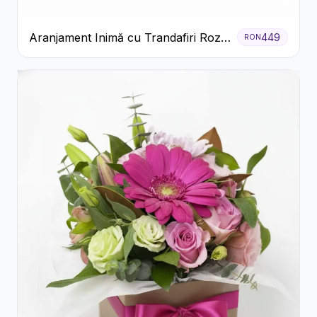
Aranjament Inimă cu Trandafiri Roz
449
RON
și Gypsophila Albă