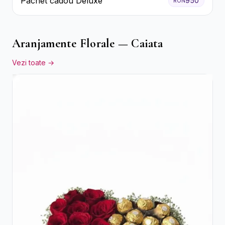
Pachet cadou Deluxe
950
RON
Aranjamente Florale — Caiata
Vezi toate →