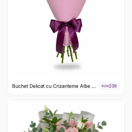
Buchet Delicat cu Crizanteme Albe și
239
RON
Mov