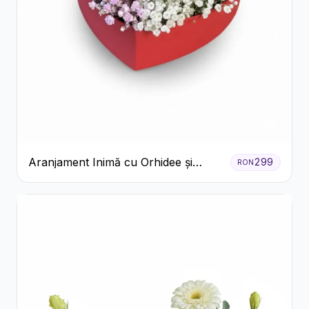
Aranjament Inimă cu Orhidee și
299
RON
Floarea Miresei