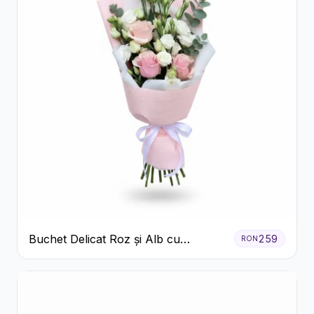
Buchet Delicat Roz și Alb cu
259
RON
Trandafiri și Lisianthus