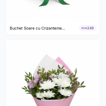
Buchet Soare cu Crizanteme
249
RON
Galbene și Trandafiri Albi