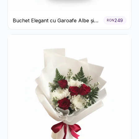
Buchet Elegant cu Garoafe Albe și
249
RON
Eucalipt