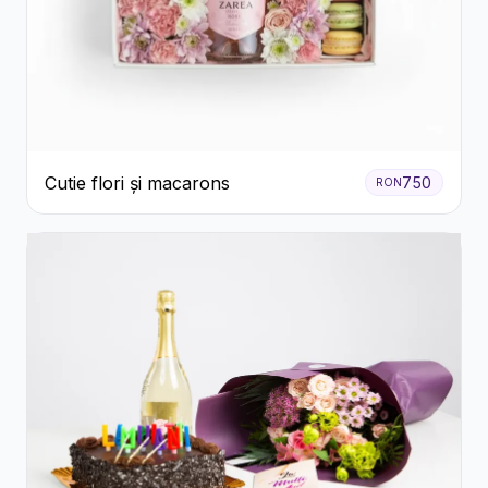
Cutie flori și macarons
750
RON