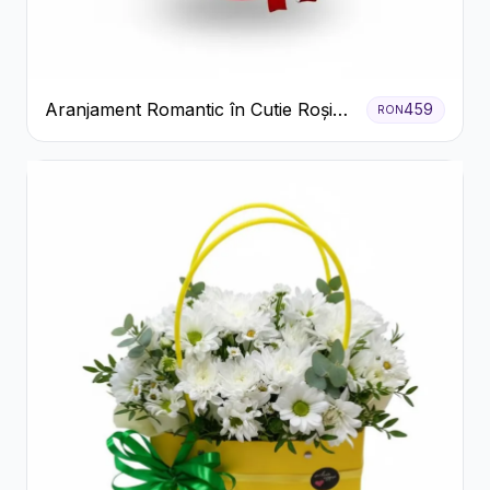
Aranjament Romantic în Cutie Roșie
459
RON
cu Trandafiri și Crizanteme