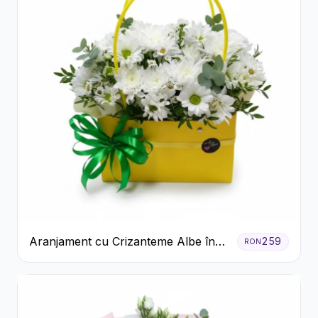
Aranjament cu Crizanteme Albe în
259
RON
Cutie Galbenă