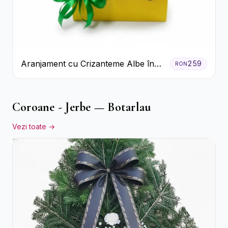
Aranjament cu Crizanteme Albe în
259
RON
Cutie Galbenă
Coroane - Jerbe — Botarlau
Vezi toate →