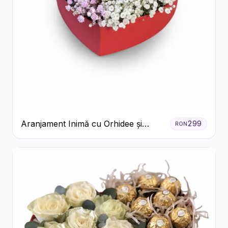
Aranjament Inimă cu Orhidee și
299
RON
Floarea Miresei