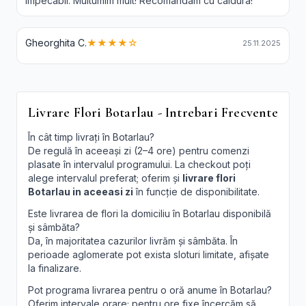
impecabil. Multumim mult! Recomandam cu caldura!
Gheorghita C.
★★★★☆
25.11.2025
Livrare Flori Botarlau - Intrebari Frecvente
În cât timp livrați în Botarlau?
De regulă în aceeași zi (2–4 ore) pentru comenzi
plasate în intervalul programului. La checkout poți
alege intervalul preferat; oferim și
livrare flori
Botarlau in aceeasi zi
în funcție de disponibilitate.
Este livrarea de flori la domiciliu în Botarlau disponibilă
și sâmbăta?
Da, în majoritatea cazurilor livrăm și sâmbăta. În
perioade aglomerate pot exista sloturi limitate, afișate
la finalizare.
Pot programa livrarea pentru o oră anume în Botarlau?
Oferim intervale orare; pentru ore fixe încercăm să