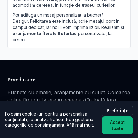
acomodăm cererea, în funcție de traseul curierilor.
Pot adăuga un mesaj personalizat la buchet?
Desigur. Felicitarea este inclusă; scrie mesajul dorit în
câmpul dedicat, iar noi îl vom imprima lizibil. Realizăm și
aranjamente florale Botarlau
personalizate, la
cerere.
Brandusa.ro
Buchete cu emoție, aranjamente cu suflet. Comandă
online flori cu livrare în aceeași zi în toată țara.
Preferințe
📞
+40753621077
Folosim cookie-uri pentru a personaliza
conținutul și a analiza traficul. Poți gestiona
✉️ contact@brandusa.ro
Accept
categoriile de consimțământ.
Află mai mult
.
toate
Servicii