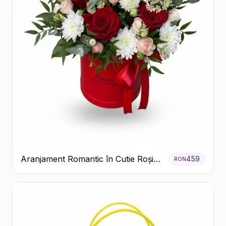
Aranjament Romantic în Cutie Roșie
459
RON
cu Trandafiri și Crizanteme