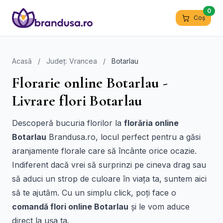
0
Coș
Acasă
/
Județ: Vrancea
/
Botarlau
Florarie online Botarlau -
Livrare flori Botarlau
Descoperă bucuria florilor la
florăria online
Botarlau
Brandusa.ro, locul perfect pentru a găsi
aranjamente florale care să încânte orice ocazie.
Indiferent dacă vrei să surprinzi pe cineva drag sau
să aduci un strop de culoare în viața ta, suntem aici
să te ajutăm. Cu un simplu click, poți face o
comandă flori online Botarlau
și le vom aduce
direct la ușa ta.