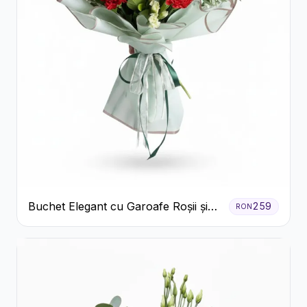
Buchet Elegant cu Garoafe Roșii și
259
RON
Floarea Miresei