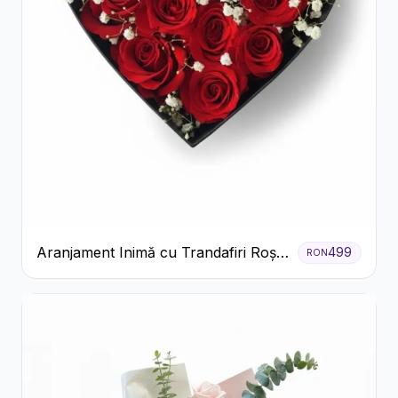
Aranjament Inimă cu Trandafiri Roșii
499
RON
și Floarea Miresei