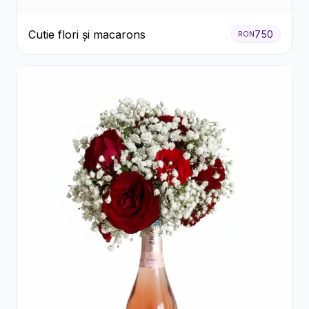
Cutie flori și macarons
750
RON