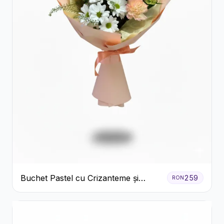
Buchet Pastel cu Crizanteme și
259
RON
Garoafe