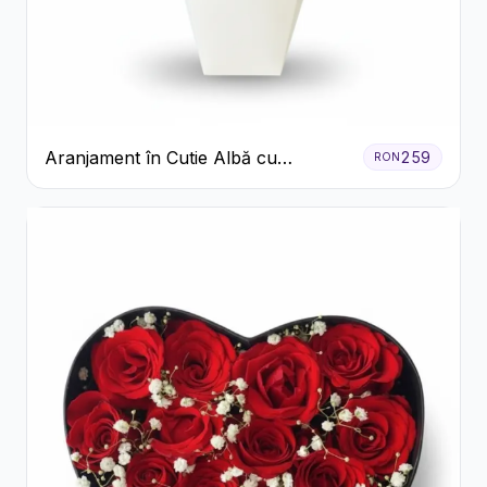
Aranjament în Cutie Albă cu
259
RON
Trandafiri Roșii și Lisianthus