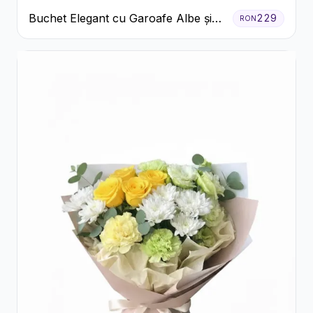
Buchet Elegant cu Garoafe Albe și
229
RON
Eucalipt