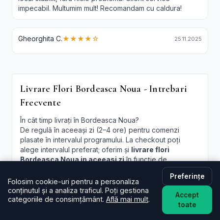
impecabil. Multumim mult! Recomandam cu caldura!
Gheorghita C.
★★★★☆
25.11.2025
Livrare Flori Bordeasca Noua - Intrebari
Frecvente
În cât timp livrați în Bordeasca Noua?
De regulă în aceeași zi (2–4 ore) pentru comenzi
plasate în intervalul programului. La checkout poți
alege intervalul preferat; oferim și
livrare flori
Bordeasca Noua in aceeasi zi
în funcție de
disponibilitate.
Preferințe
Folosim cookie-uri pentru a personaliza
Este livrarea de flori la domiciliu în Bordeasca Noua
conținutul și a analiza traficul. Poți gestiona
disponibilă și sâmbăta?
Accept
categoriile de consimțământ.
Află mai mult
.
Da, în majoritatea cazurilor livrăm și sâmbăta. În
toate
perioade aglomerate pot exista sloturi limitate, afișate