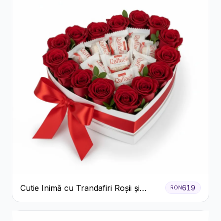
Cutie Inimă cu Trandafiri Roșii și
619
RON
Bomboane Raffaello