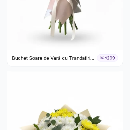
Buchet Soare de Vară cu Trandafiri
299
RON
Galbeni și Crizanteme Albe