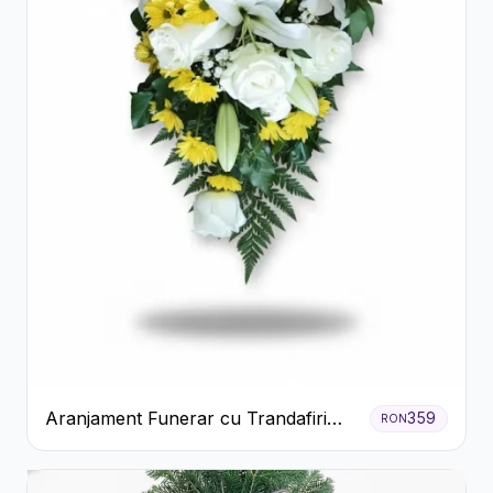
Aranjament Funerar cu Trandafiri
359
RON
Albi Crizanteme Galbene și Crini