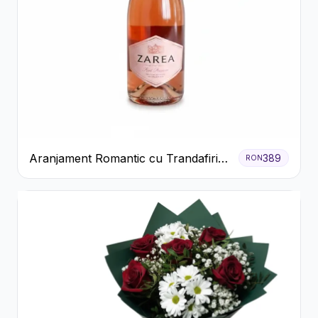
Aranjament Romantic cu Trandafiri
389
RON
Roșii și Șampanie rose