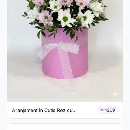
Aranjament în Cutie Roz cu
219
RON
Crizanteme Albe și Lila