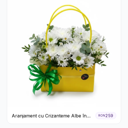
Aranjament cu Crizanteme Albe în
259
RON
Cutie Galbenă