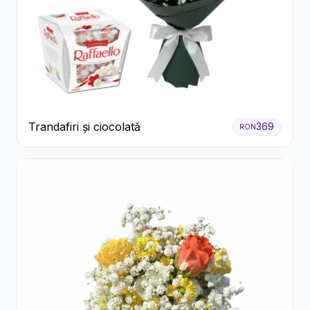
Trandafiri și ciocolată
369
RON