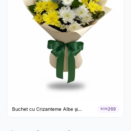
Buchet cu Crizanteme Albe și
269
RON
Galbene