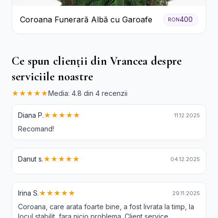
Coroana Funerară Albă cu Garoafe
400
RON
Ce spun clienții din Vrancea despre
serviciile noastre
★★★★★
Media: 4.8 din 4 recenzii
Diana P.
★★★★★
11.12.2025
Recomand!
Danut s.
★★★★★
04.12.2025
Irina S.
★★★★★
29.11.2025
Coroana, care arata foarte bine, a fost livrata la timp, la
locul stabilit, fara nicio problema. Client service