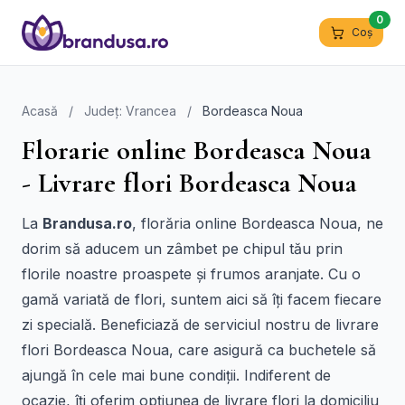
0
Coș
Acasă
/
Județ: Vrancea
/
Bordeasca Noua
Florarie online Bordeasca Noua
- Livrare flori Bordeasca Noua
La
Brandusa.ro
, florăria online Bordeasca Noua, ne
dorim să aducem un zâmbet pe chipul tău prin
florile noastre proaspete și frumos aranjate. Cu o
gamă variată de flori, suntem aici să îți facem fiecare
zi specială. Beneficiază de serviciul nostru de livrare
flori Bordeasca Noua, care asigură ca buchetele să
ajungă în cele mai bune condiții. Indiferent de
ocazie, îți oferim opțiunea de livrare flori la domiciliu