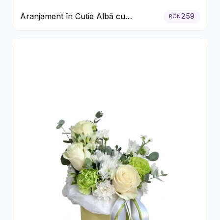
Aranjament în Cutie Albă cu
259
RON
Trandafiri Roșii și Lisianthus