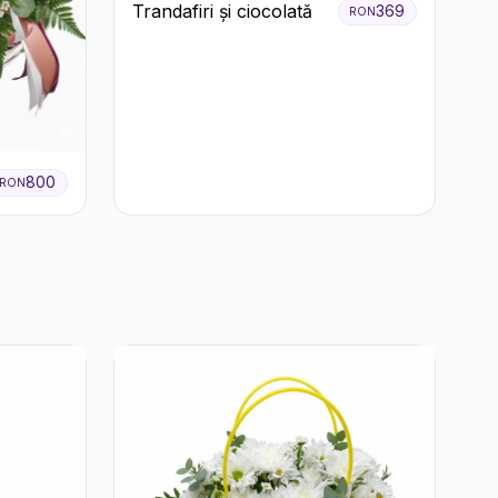
Trandafiri și ciocolată
369
RON
800
RON