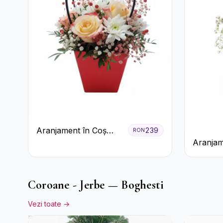
Aranjament în Coș
239
RON
Roșu cu Trandafiri și
Aranjam
Crizanteme Albe
3 Tranda
Cutie A
Coroane - Jerbe — Boghesti
Vezi toate →