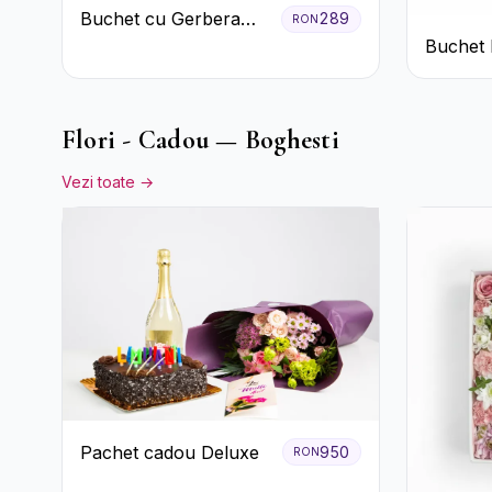
Buchet cu Gerbera
289
RON
Roz și Crizanteme
Buchet 
Verzi
Garoafe
Crizant
Flori - Cadou — Boghesti
Vezi toate →
Pachet cadou Deluxe
950
RON