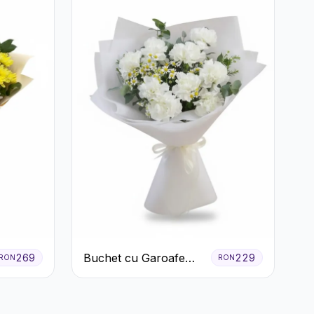
Buchet cu Garoafe
269
229
RON
RON
Albe