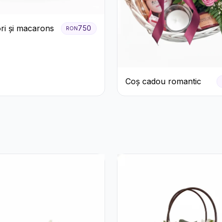
ori și macarons
750
RON
Coș cadou romantic