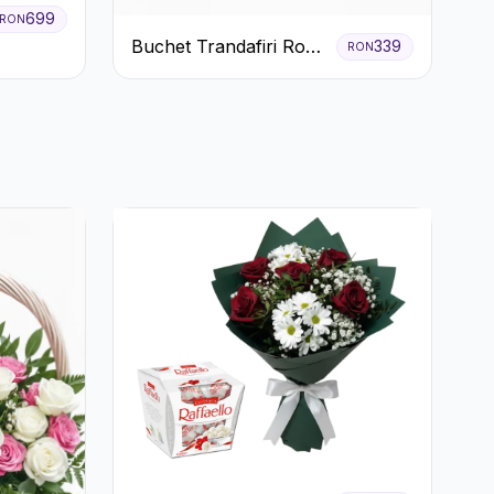
699
RON
Buchet Trandafiri Roz
339
RON
și Roșii cu Eucalipt și
Gypsophila