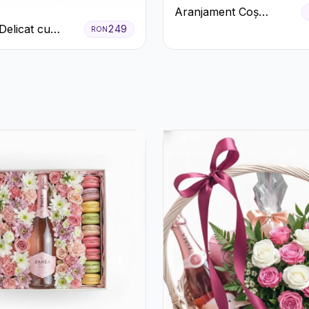
Aranjament Coș
Trandafiri Albi cu
Delicat cu
249
RON
Accent Roșu
 Roz și
eme Albe