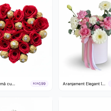
nimă cu
Aranjament Elegant în
199
RON
ri Roșii și
Cutie Roz cu Trandafiri
 Rocher
și Gerbera