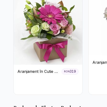
Aranjam
cu Vin r
Aranjament în Cutie cu
319
RON
pastel
Gerbera și Trandafiri
Roz