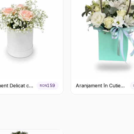
ent Delicat cu
Aranjament în Cutie
159
RON
firi Roz în
Verde Mentă cu
lbă
Trandafiri și
Alstroemeria