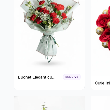
Buchet Elegant cu
259
RON
Garoafe Roșii și
Cutie I
Floarea Miresei
Trandafi
Ferrero