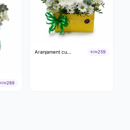
Aranjament cu
259
RON
Crizanteme Albe în
Cutie Galbenă
289
RON