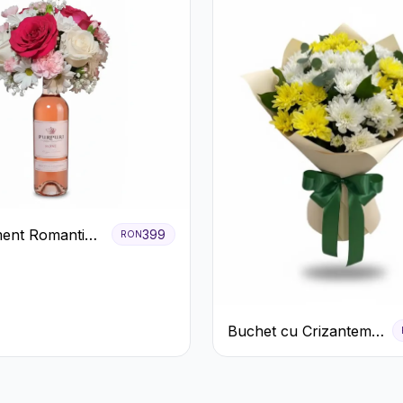
ent Romantic
399
RON
oze si Flori
Buchet cu Crizanteme
Albe și Galbene