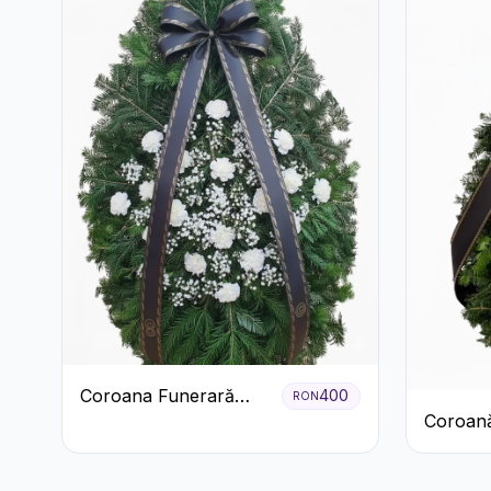
Coroana Funerară
400
RON
Coroană
Albă cu Garoafe
Garoaf