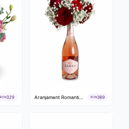
Aranjament Romantic
329
389
RON
RON
cu Trandafiri Roșii și
Șampanie rose