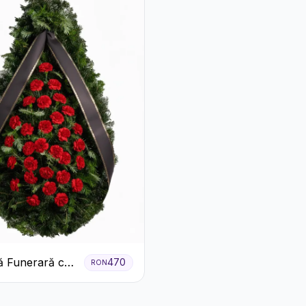
 Funerară cu
470
RON
e