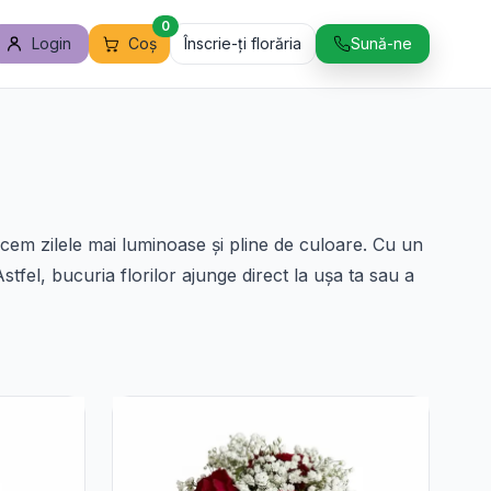
0
Login
Coș
Înscrie-ți florăria
Sună-ne
facem zilele mai luminoase și pline de culoare. Cu un
stfel, bucuria florilor ajunge direct la ușa ta sau a