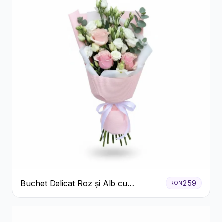
Buchet Delicat Roz și Alb cu
259
RON
Trandafiri și Lisianthus