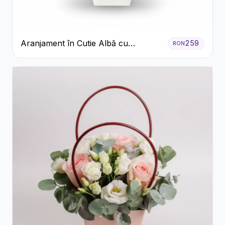
Aranjament în Cutie Albă cu
259
RON
Trandafiri Roșii și Lisianthus