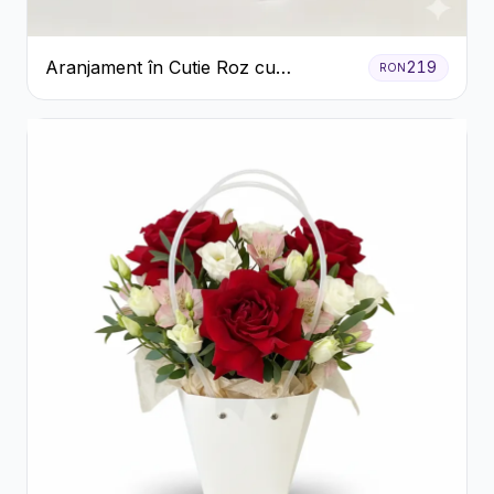
Aranjament în Cutie Roz cu
219
RON
Crizanteme Albe și Lila