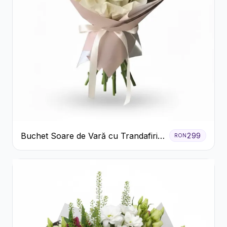
Buchet Soare de Vară cu Trandafiri
299
RON
Galbeni și Crizanteme Albe