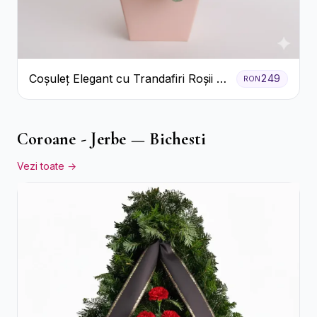
Coșuleț Elegant cu Trandafiri Roșii și
249
RON
Lisianthus Alb
Coroane - Jerbe — Bichesti
Vezi toate →