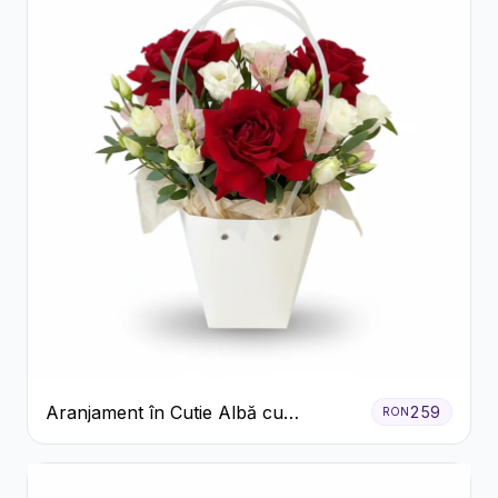
Aranjament în Cutie Albă cu
259
RON
Trandafiri Roșii și Lisianthus