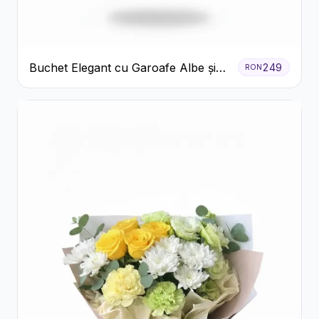
Buchet Elegant cu Garoafe Albe și
249
RON
Eucalipt