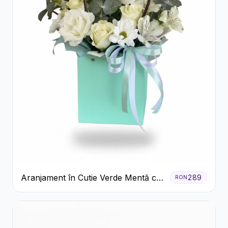
Aranjament în Cutie Verde Mentă cu
289
RON
Trandafiri și Alstroemeria