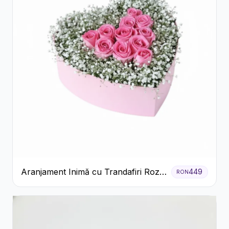
Aranjament Inimă cu Trandafiri Roz
449
RON
și Gypsophila Albă