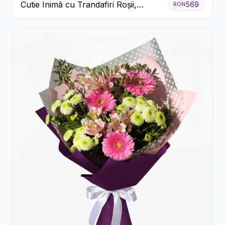
Cutie Inimă cu Trandafiri Roșii,
569
RON
Crizanteme Albe și Bomboane
Raffaello