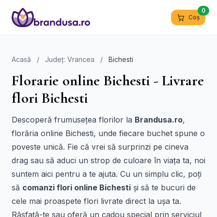
0
Coș
Acasă
/
Județ: Vrancea
/
Bichesti
Florarie online Bichesti - Livrare
flori Bichesti
Descoperă frumusețea florilor la
Brandusa.ro
,
florăria online Bichesti, unde fiecare buchet spune o
poveste unică. Fie că vrei să surprinzi pe cineva
drag sau să aduci un strop de culoare în viața ta, noi
suntem aici pentru a te ajuta. Cu un simplu clic, poți
să
comanzi flori online Bichesti
și să te bucuri de
cele mai proaspete flori livrate direct la ușa ta.
Răsfață-te sau oferă un cadou special prin serviciul