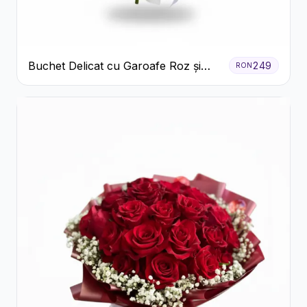
Buchet Delicat cu Garoafe Roz și
249
RON
Crizanteme Albe