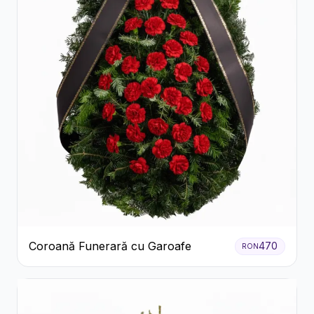
Coroană Funerară cu Garoafe
470
RON