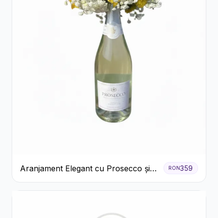
Aranjament Elegant cu Prosecco și
359
RON
Flori Galbene.