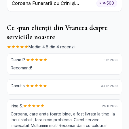
Coroană Funerară cu Crini și
500
RON
Garoafe Albe
Ce spun clienții din Vrancea despre
serviciile noastre
★★★★★
Media: 4.8 din 4 recenzii
Diana P.
★★★★★
11.12.2025
Recomand!
Danut s.
★★★★★
04.12.2025
Irina S.
★★★★★
29.11.2025
Coroana, care arata foarte bine, a fost livrata la timp, la
locul stabilit, fara nicio problema. Client service
impecabil. Multumim mult! Recomandam cu caldura!