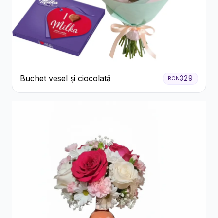
Buchet vesel și ciocolată
329
RON