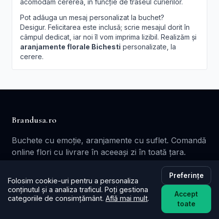
acomodăm cererea, în funcție de traseul curierilor.
Pot adăuga un mesaj personalizat la buchet?
Desigur. Felicitarea este inclusă; scrie mesajul dorit în
câmpul dedicat, iar noi îl vom imprima lizibil. Realizăm și
aranjamente florale Bichesti
personalizate, la
cerere.
Brandusa.ro
Buchete cu emoție, aranjamente cu suflet. Comandă
online flori cu livrare în aceeași zi în toată țara.
📞
+40753621077
Preferințe
Folosim cookie-uri pentru a personaliza
✉️ contact@brandusa.ro
conținutul și a analiza traficul. Poți gestiona
Accept
categoriile de consimțământ.
Află mai mult
.
toate
Servicii