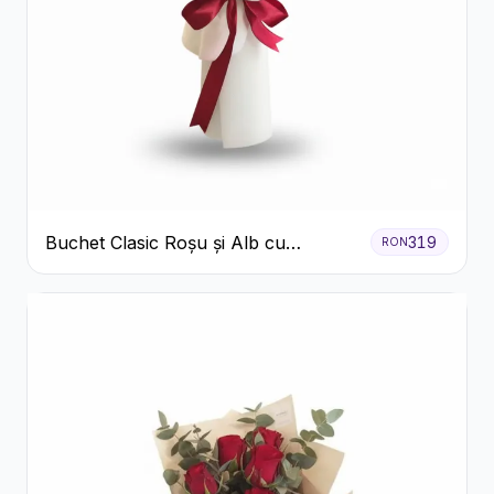
Buchet Clasic Roșu și Alb cu
319
RON
Crizanteme