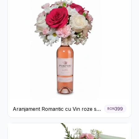
Aranjament Romantic cu Vin roze si
399
RON
Flori pastel