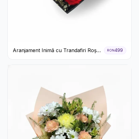
Aranjament Inimă cu Trandafiri Roșii
499
RON
și Floarea Miresei