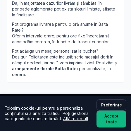
Da, în majoritatea cazurilor livrăm și sâmbăta. În
perioade aglomerate pot exista sloturi limitate, afișate
la finalizare.
Pot programa livrarea pentru o oră anume în Balta
Ratei?
Oferim intervale orare; pentru ore fixe încercăm să
acomodăm cererea, în funcție de traseul curierilor.
Pot adăuga un mesaj personalizat la buchet?
Desigur. Felicitarea este inclusă; scrie mesajul dorit în
câmpul dedicat, iar noi îl vom imprima lizibil. Realizăm și
aranjamente florale Balta Ratei
personalizate, la
cerere.
Preferințe
Folosim cookie-uri pentru a personaliza
Brandusa.ro
conținutul și a analiza traficul. Poți gestiona
Accept
categoriile de consimțământ.
Află mai mult
.
toate
Buchete cu emoție, aranjamente cu suflet. Comandă