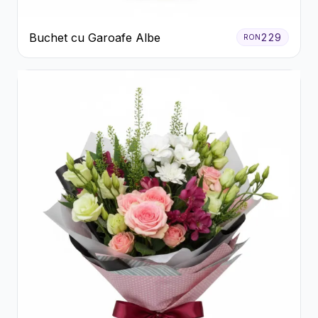
Buchet cu Garoafe Albe
229
RON