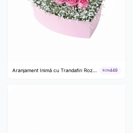
Aranjament Inimă cu Trandafiri Roz
449
RON
și Gypsophila Albă