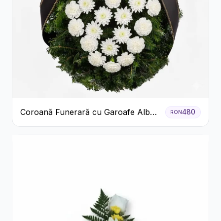
Coroană Funerară cu Garoafe Albe
480
RON
și Crizanteme