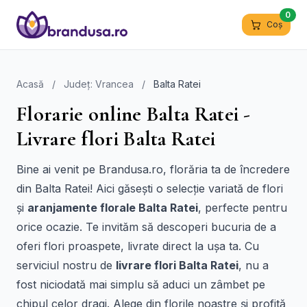
0
Coș
Acasă
/
Județ: Vrancea
/
Balta Ratei
Florarie online Balta Ratei -
Livrare flori Balta Ratei
Bine ai venit pe Brandusa.ro, florăria ta de încredere
din Balta Ratei! Aici găsești o selecție variată de flori
și
aranjamente florale Balta Ratei
, perfecte pentru
orice ocazie. Te invităm să descoperi bucuria de a
oferi flori proaspete, livrate direct la ușa ta. Cu
serviciul nostru de
livrare flori Balta Ratei
, nu a
fost niciodată mai simplu să aduci un zâmbet pe
chipul celor dragi. Alege din florile noastre și profită