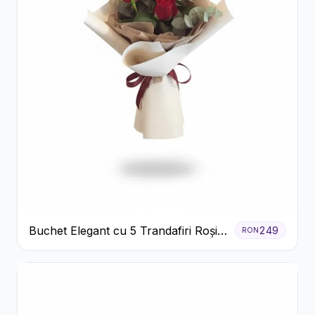
Buchet Elegant cu 5 Trandafiri Roșii
249
RON
și Eucalipt