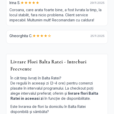
Irina S.
★★★★★
29.11.2025
Coroana, care arata foarte bine, a fost livrata la timp, la
locul stabilit, fara nicio problema. Client service
impecabil. Multumim mult! Recomandam cu caldura!
Gheorghita C.
★★★★☆
25.11.2025
Livrare Flori Balta Ratei - Intrebari
Frecvente
În cât timp livrați în Balta Ratei?
De regulă în aceeași zi (2–4 ore) pentru comenzi
plasate în intervalul programului. La checkout poți
alege intervalul preferat; oferim și
livrare flori Balta
Ratei in aceeasi zi
în funcție de disponibilitate.
Este livrarea de flori la domiciliu în Balta Ratei
disponibilă și sâmbăta?