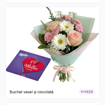
Trandafiri și Crizanteme Albe
Buchet vesel și ciocolată
329
RON