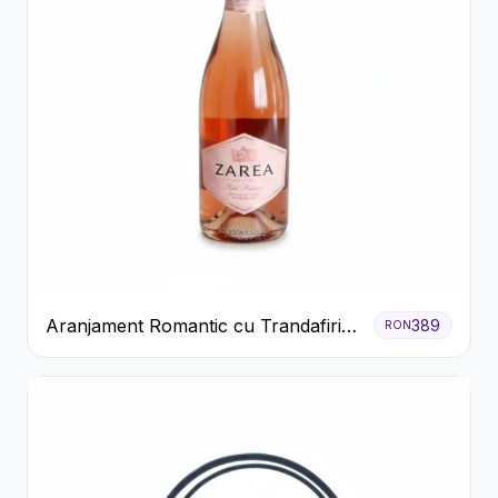
Aranjament Romantic cu Trandafiri
389
RON
Roșii și Șampanie rose