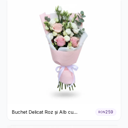
Buchet Delicat Roz și Alb cu
259
RON
Trandafiri și Lisianthus