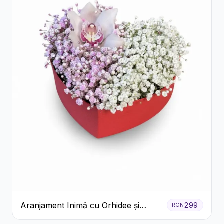
Aranjament Inimă cu Orhidee și
299
RON
Floarea Miresei