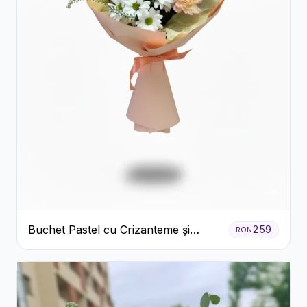
Buchet Pastel cu Crizanteme și
259
RON
Garoafe