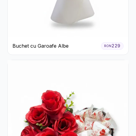
Buchet cu Garoafe Albe
229
RON