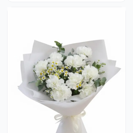
și Gypsophila Albă