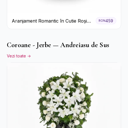
Aranjament Romantic în Cutie Roșie
459
RON
cu Trandafiri și Crizanteme
Coroane - Jerbe — Andreiasu de Sus
Vezi toate →