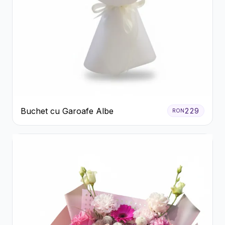
Buchet cu Garoafe Albe
229
RON