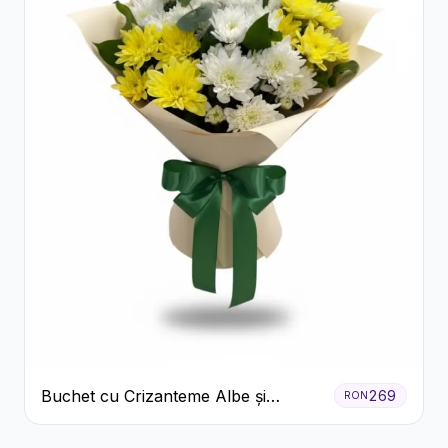
Buchet cu Crizanteme Albe și
269
RON
Galbene