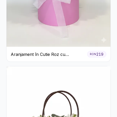
Aranjament în Cutie Roz cu
219
RON
Crizanteme Albe și Lila