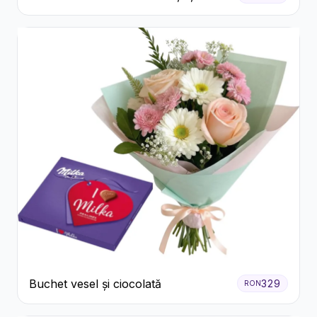
Eucalipt
Buchet vesel și ciocolată
329
RON