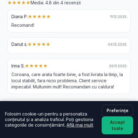
★★★★★
Media: 4.8 din 4 recenzii
Diana P.
★★★★★
11.12.2025
Recomand!
Danut s.
★★★★★
04.12.2025
Irina S.
★★★★★
29.11.2025
Coroana, care arata foarte bine, a fost livrata la timp, la
locul stabilit, fara nicio problema. Client service
impecabil. Multumim mult! Recomandam cu caldura!
Gheorghita C.
★★★★☆
25.11.2025
Preferințe
Folosim cookie-uri pentru a personaliza
conținutul și a analiza traficul. Poți gestiona
Accept
categoriile de consimțământ.
Află mai mult
.
toate
Livrare Flori Andreiasu de Sus - Intrebari