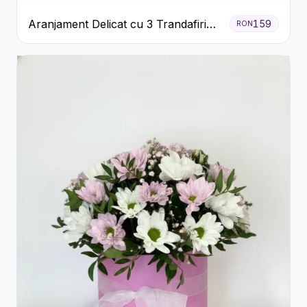
Aranjament Delicat cu 3 Trandafiri
159
RON
Roz în Cutie Albă