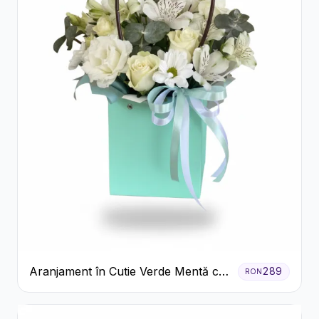
Aranjament în Cutie Verde Mentă cu
289
RON
Trandafiri și Alstroemeria