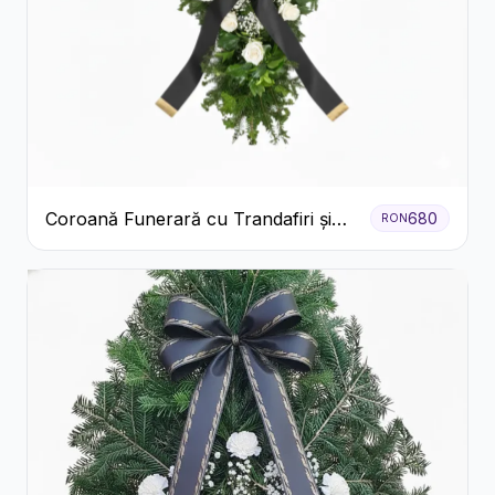
Coroană Funerară cu Trandafiri și
680
RON
Crini