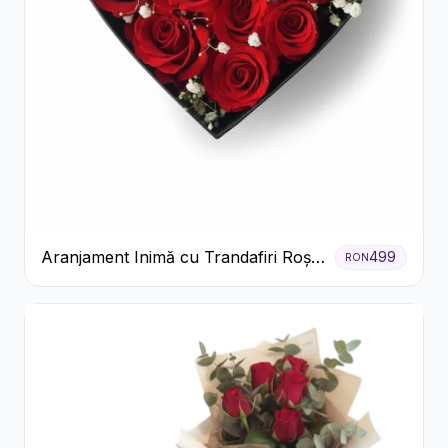
Aranjament Inimă cu Trandafiri Roșii
499
RON
și Floarea Miresei