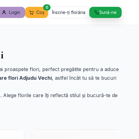
0
Login
Coș
Înscrie-ți florăria
Sună-ne
i
mai proaspete flori, perfect pregătite pentru a aduce
rare flori Adjudu Vechi
, astfel încât tu să te bucuri
. Alege florile care îți reflectă stilul și bucură-te de