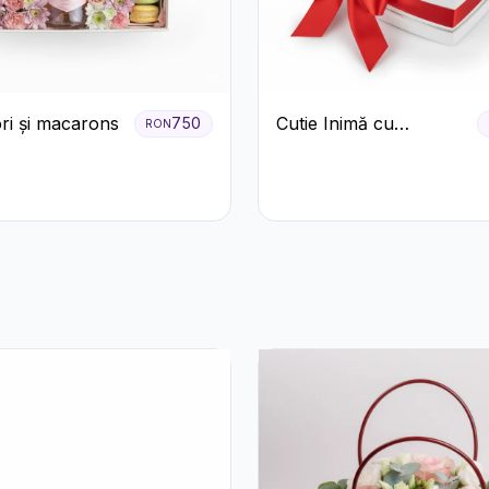
ori și macarons
Cutie Inimă cu
750
RON
Trandafiri Roșii și
Bomboane Raffaello