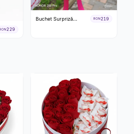
Buchet Surpriză
219
RON
Colorat cu Flori de
229
RON
Sezon