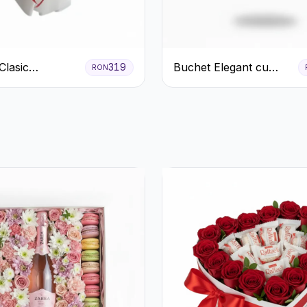
Clasic
Buchet Elegant cu
319
RON
ri Roșii și
Garoafe Albe și
Eucalipt