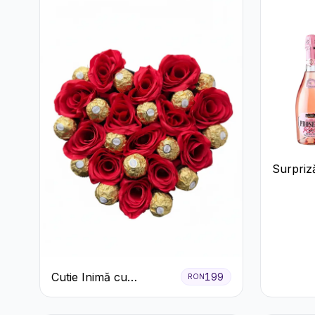
Surpriză
și pros
Cutie Inimă cu
199
RON
Trandafiri Roșii și
Ferrero Rocher