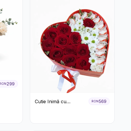
299
RON
Cutie Inimă cu
569
RON
Trandafiri Roșii,
Crizanteme Albe și
Bomboane Raffaello