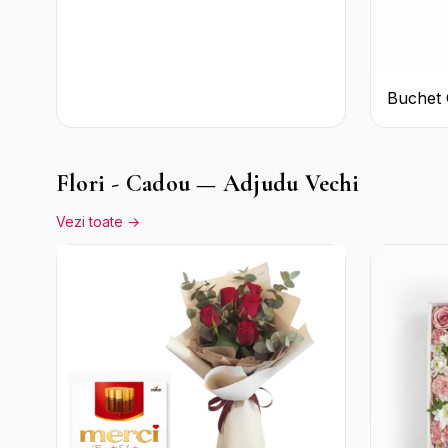
Crizanteme Albe
Buchet 
Trandafi
Eucalipt
Flori - Cadou — Adjudu Vechi
Vezi toate →