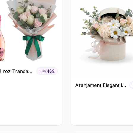
 roz Trandafiri
489
RON
ecco
Aranjament Elegant în
Cutie Crem cu
Crizanteme și
Trandafiri