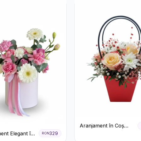
Aranjament în Coș
Roșu cu Trandafiri și
ent Elegant în
329
RON
Crizanteme Albe
z cu Trandafiri