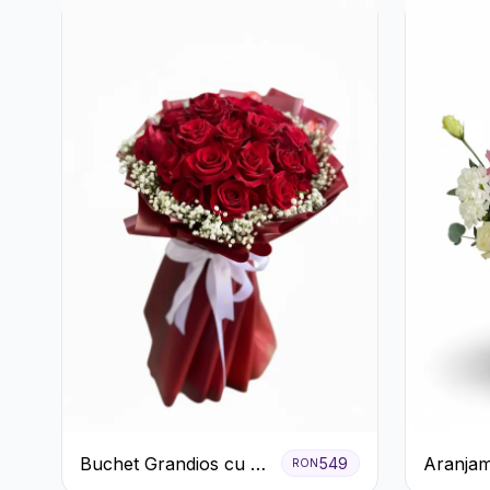
Buchet Grandios cu 25
Aranjam
549
RON
de Trandafiri Roșii
Cutie Ro