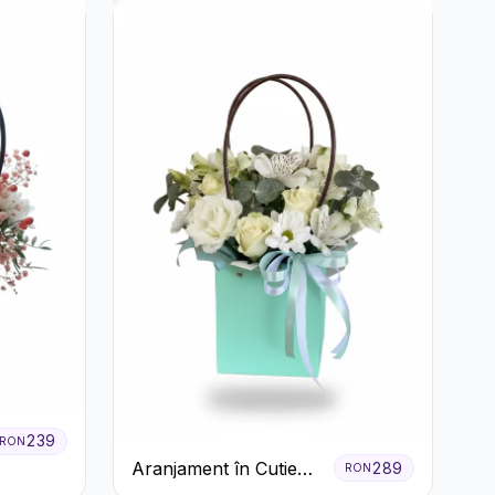
239
RON
Aranjament în Cutie
289
RON
Verde Mentă cu