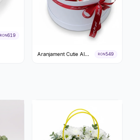
619
RON
Aranjament Cutie Albă
549
RON
cu Trandafiri Roșii și
Raffaello