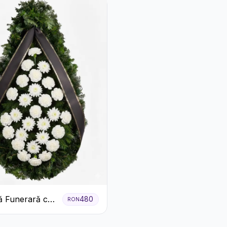
 Funerară cu
480
RON
 Albe și
eme