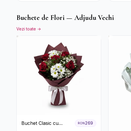
și Gerb
Buchete de Flori — Adjudu Vechi
Vezi toate →
Buchet Clasic cu
269
RON
Trandafiri Roșii și