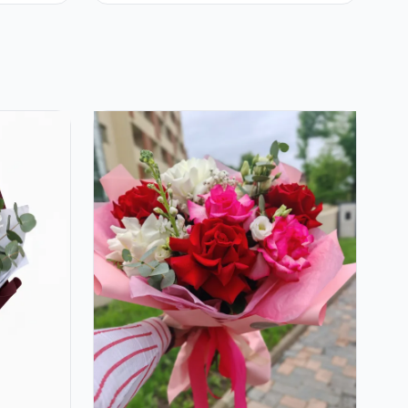
Trandafiri și
Alstroemeria