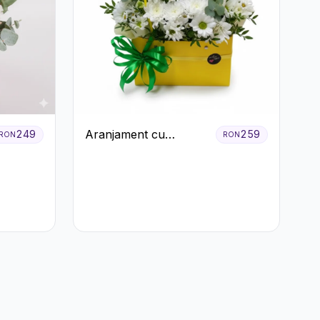
Aranjament cu
249
259
RON
RON
Crizanteme Albe în
Cutie Galbenă