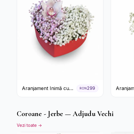
Aranjament Inimă cu
Aranjam
299
RON
Orhidee și Floarea
3 Tranda
Miresei
Cutie A
Coroane - Jerbe — Adjudu Vechi
Vezi toate →