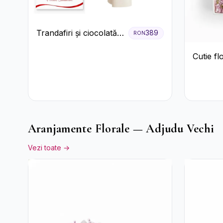
Trandafiri și ciocolată
389
RON
premium
Cutie fl
Aranjamente Florale — Adjudu Vechi
Vezi toate →