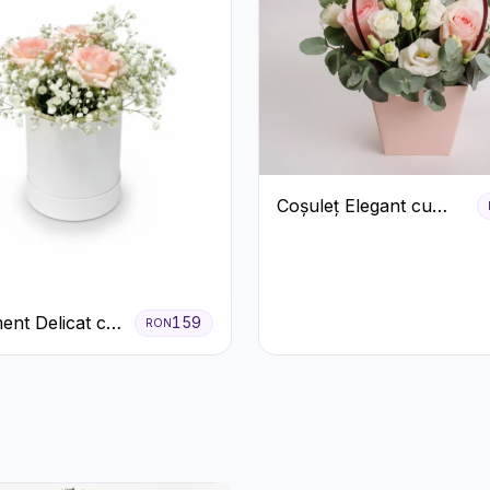
Coșuleț Elegant cu
Trandafiri Roșii și
Lisianthus Alb
ent Delicat cu
159
RON
firi Roz în
lbă