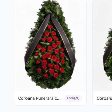
Coroană Funerară cu
Coroană
470
RON
Garoafe
Garoafe
Crizant