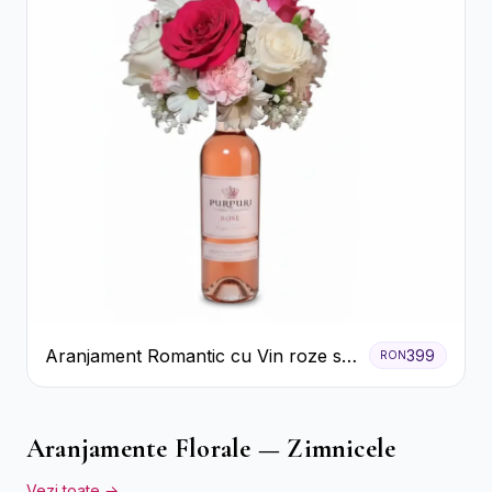
Aranjament Romantic cu Vin roze si
399
RON
Flori pastel
Aranjamente Florale — Zimnicele
Vezi toate →