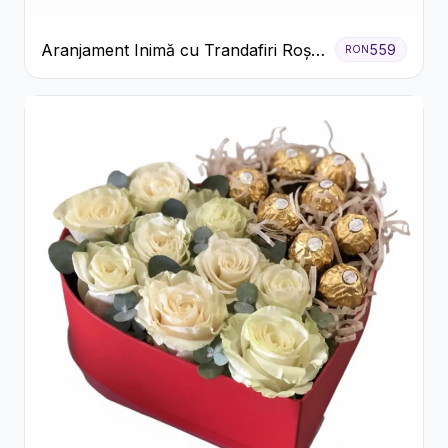
Aranjament Inimă cu Trandafiri Roșii
559
RON
și Ciocolată Ferrero Rocher