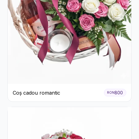
Coș cadou romantic
800
RON