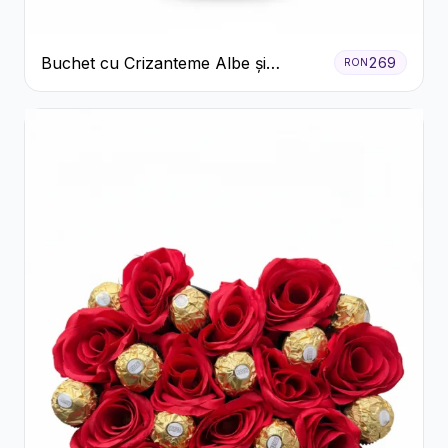
Buchet cu Crizanteme Albe și
269
RON
Galbene