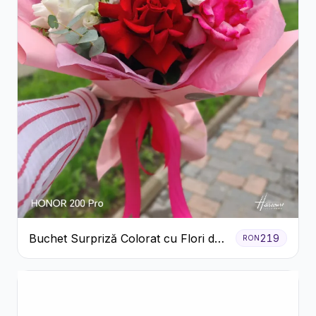
Buchet Surpriză Colorat cu Flori de
219
RON
Sezon