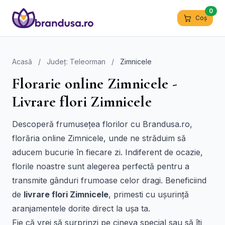
0
Coș
Acasă
/
Județ: Teleorman
/
Zimnicele
Florarie online Zimnicele -
Livrare flori Zimnicele
Descoperă frumusețea florilor cu Brandusa.ro,
florăria online Zimnicele, unde ne străduim să
aducem bucurie în fiecare zi. Indiferent de ocazie,
florile noastre sunt alegerea perfectă pentru a
transmite gânduri frumoase celor dragi. Beneficiind
de
livrare flori Zimnicele
, primesti cu ușurință
aranjamentele dorite direct la ușa ta.
Fie că vrei să surprinzi pe cineva special sau să îți