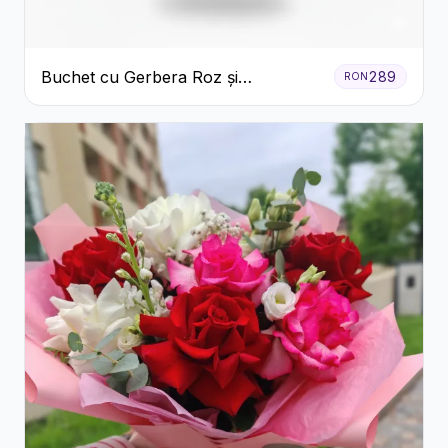
Buchet cu Gerbera Roz și
289
RON
Crizanteme Verzi