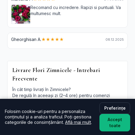
Recomand cu incredere. Rapizi si puntuali. Va
multumesc mult.
Gheorghisan A.
★★★★★
08.12.2025
Livrare Flori Zimnicele - Intrebari
Frecvente
În cât timp livrați în Zimnicele?
De regulă în aceeași zi (2–4 ore) pentru comenzi
plasate în intervalul programului. La checkout poți
alege intervalul preferat; oferim și
livrare flori
Preferințe
Folosim cookie-uri pentru a personaliza
Zimnicele in aceeasi zi
în funcție de disponibilitate.
conținutul și a analiza traficul. Poți gestiona
Accept
categoriile de consimțământ.
Află mai mult
.
Este livrarea de flori la domiciliu în Zimnicele disponibilă
toate
și sâmbăta?