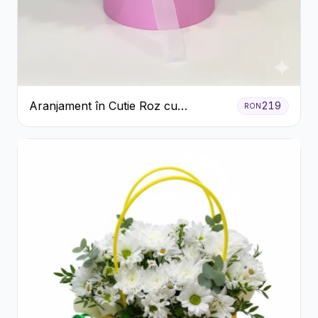
Aranjament în Cutie Roz cu
219
RON
Crizanteme Albe și Lila