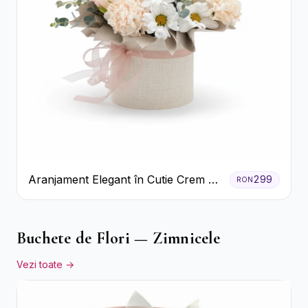
Aranjament Elegant în Cutie Crem cu
299
RON
Crizanteme și Trandafiri
Buchete de Flori — Zimnicele
Vezi toate →