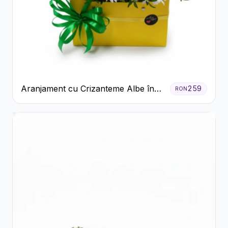
Aranjament cu Crizanteme Albe în
259
RON
Cutie Galbenă