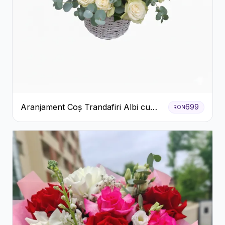
Aranjament Coș Trandafiri Albi cu
699
RON
Accent Roșu