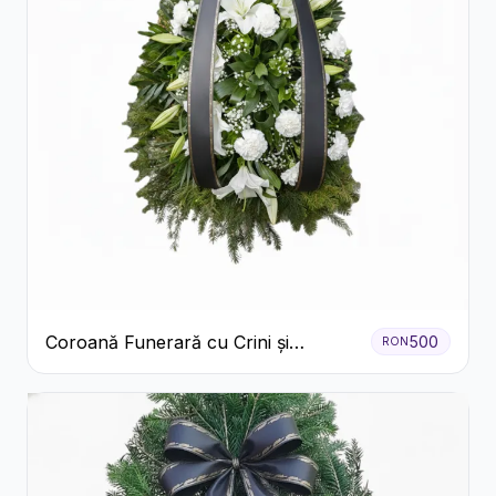
Coroană Funerară cu Crini și
500
RON
Garoafe Albe