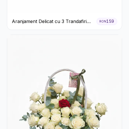
Aranjament Delicat cu 3 Trandafiri
159
RON
Roz în Cutie Albă