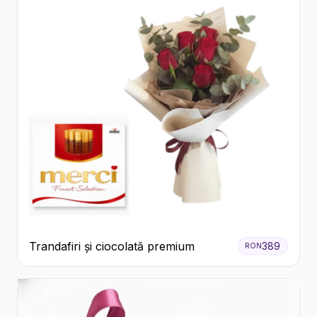
Trandafiri și ciocolată premium
389
RON