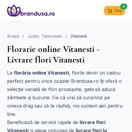
0
Coș
Acasă
/
Județ: Teleorman
/
Vitanesti
Florarie online Vitanesti -
Livrare flori Vitanesti
La
florăria online Vitanesti
, florile devin un cadou
perfect pentru orice ocazie! Brandusa.ro îți oferă o
selecție variată de flori proaspete, gata să aducă
zâmbete și bucurie. Fie că vrei să surprinzi pe
cineva drag sau să te răsfeți, noi suntem aici pentru
tine.
Beneficiază de servicii rapide de
livrare flori
Vitanesti
și alege opțiunea de
livrare flori la