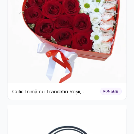
Cutie Inimă cu Trandafiri Roșii,
569
RON
Crizanteme Albe și Bomboane
Raffaello