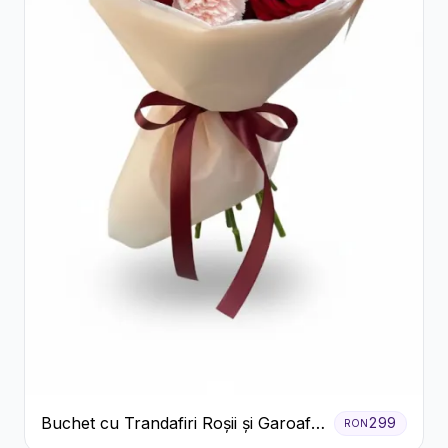
Buchet cu Trandafiri Roșii și Garoafe
299
RON
Roz Pal