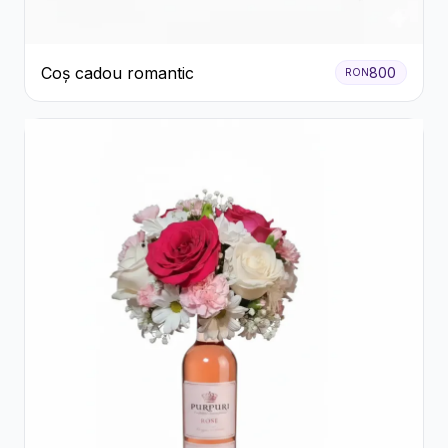
Coș cadou romantic
800
RON