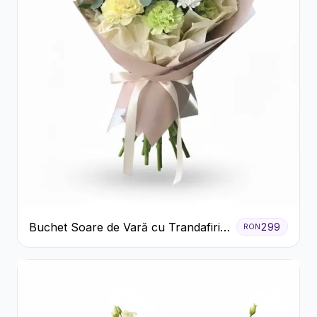
Buchet Soare de Vară cu Trandafiri
299
RON
Galbeni și Crizanteme Albe