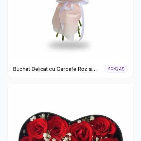
Buchet Delicat cu Garoafe Roz și
249
RON
Crizanteme Albe