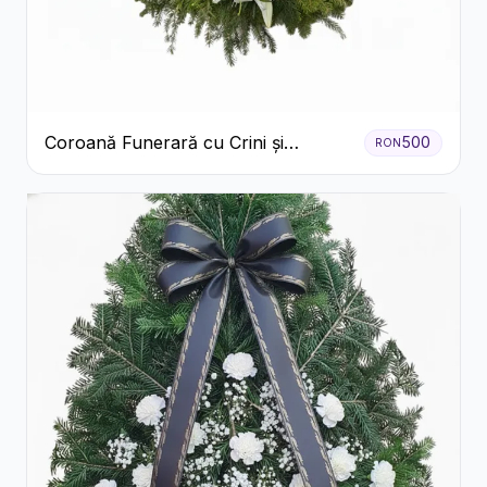
Coroană Funerară cu Crini și
500
RON
Garoafe Albe