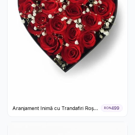
Aranjament Inimă cu Trandafiri Roșii
499
RON
și Floarea Miresei