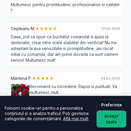
Multumesc pentru promtitudine, profesionalism si calitate
!!
Cepleanu M.
★★★★★
07.05.2026
Daaa, pot sa spun ca buchetul comandat a ajuns la
destinatie, chiar intre orele stabilite! Am verificat! Nu ma
asteptam la asa seriozitate si promptitudine, am riscat
initial cu comanda, dar am primit dovada ca sunt oameni
seriosi! Multumesc mult!
Marilena P.
★★★★★
24.03.2026
Recomand cu incredere. Rapizi si puntuali. Va
multumesc mult.
Preferințe
Folosim cookie-uri pentru a personaliza
conținutul și a analiza traficul. Poți gestiona
Accept
Gheorghisan A.
★★★★★
08.12.2025
categoriile de consimțământ.
Află mai mult
.
toate