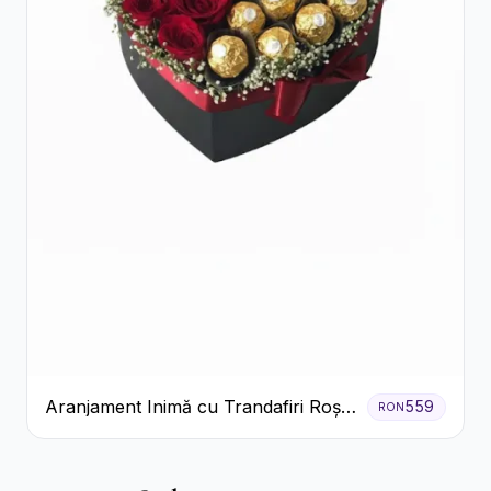
Aranjament Inimă cu Trandafiri Roșii
559
RON
și Ciocolată Ferrero Rocher