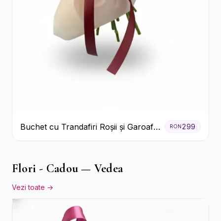
Buchet cu Trandafiri Roșii și Garoafe
299
RON
Roz Pal
Flori - Cadou — Vedea
Vezi toate →