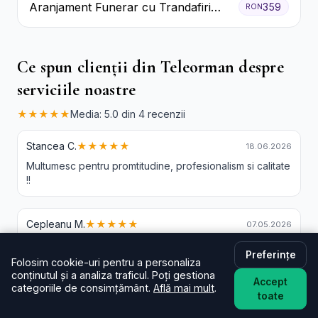
Aranjament Funerar cu Trandafiri
359
RON
Albi Crizanteme Galbene și Crini
Ce spun clienții din Teleorman despre
serviciile noastre
★★★★★
Media: 5.0 din 4 recenzii
Stancea C.
★★★★★
18.06.2026
Multumesc pentru promtitudine, profesionalism si calitate
!!
Cepleanu M.
★★★★★
07.05.2026
Daaa, pot sa spun ca buchetul comandat a ajuns la
Preferințe
destinatie, chiar intre orele stabilite! Am verificat! Nu ma
Folosim cookie-uri pentru a personaliza
asteptam la asa seriozitate si promptitudine, am riscat
conținutul și a analiza traficul. Poți gestiona
Accept
initial cu comanda, dar am primit dovada ca sunt oameni
categoriile de consimțământ.
Află mai mult
.
toate
seriosi! Multumesc mult!