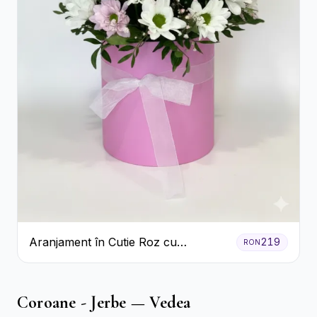
Aranjament în Cutie Roz cu
219
RON
Crizanteme Albe și Lila
Coroane - Jerbe — Vedea