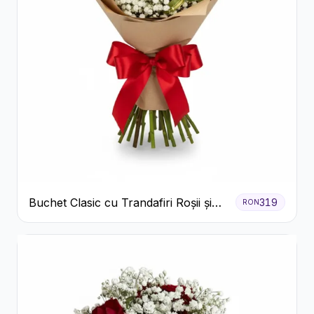
Buchet Clasic cu Trandafiri Roșii și
319
RON
Gypsophila