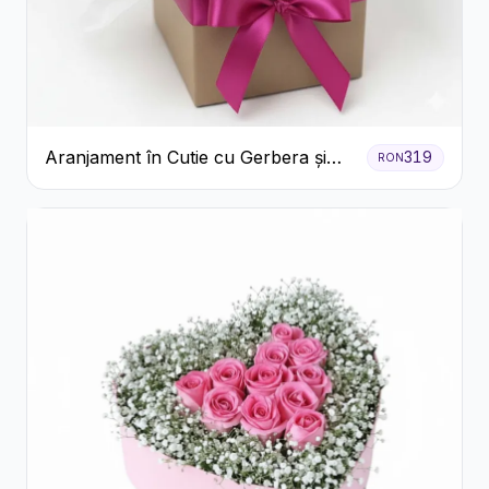
Aranjament în Cutie cu Gerbera și
319
RON
Trandafiri Roz