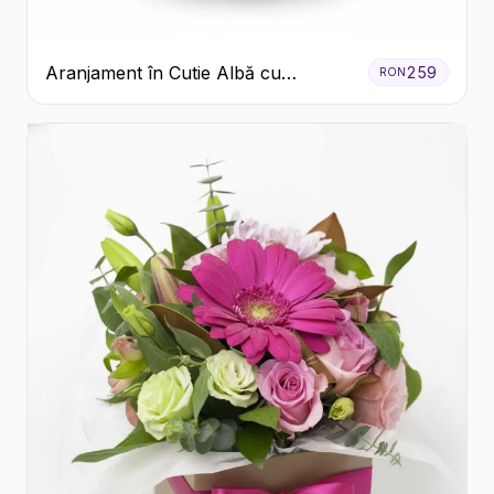
Aranjament în Cutie Albă cu
259
RON
Trandafiri Roșii și Lisianthus