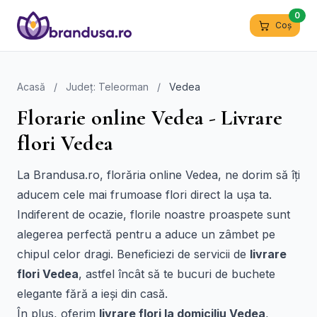
0
Coș
Acasă
/
Județ: Teleorman
/
Vedea
Florarie online Vedea - Livrare
flori Vedea
La Brandusa.ro, florăria online Vedea, ne dorim să îți
aducem cele mai frumoase flori direct la ușa ta.
Indiferent de ocazie, florile noastre proaspete sunt
alegerea perfectă pentru a aduce un zâmbet pe
chipul celor dragi. Beneficiezi de servicii de
livrare
flori Vedea
, astfel încât să te bucuri de buchete
elegante fără a ieși din casă.
În plus, oferim
livrare flori la domiciliu Vedea
,