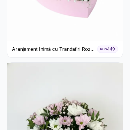
Aranjament Inimă cu Trandafiri Roz
449
RON
și Gypsophila Albă