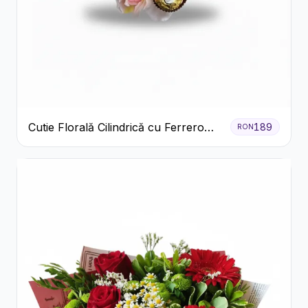
Cutie Florală Cilindrică cu Ferrero
189
RON
Rocher și Trandafiri Pastel