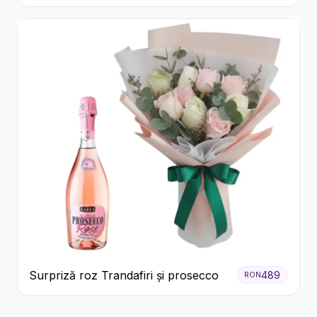
Ferrero Rocher și Flori Pastelate
Surpriză roz Trandafiri și prosecco
489
RON