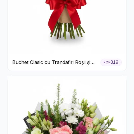
Buchet Clasic cu Trandafiri Roșii și
319
RON
Gypsophila