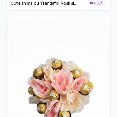
Cutie Inimă cu Trandafiri Roșii și
619
RON
Bomboane Raffaello