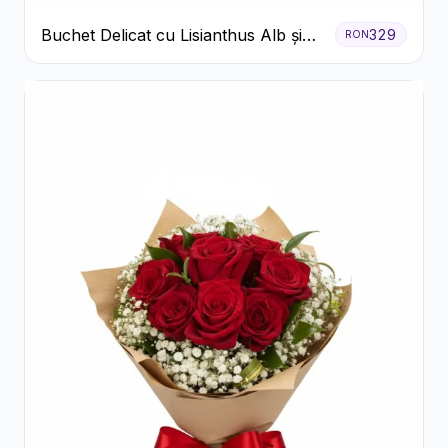
Buchet Delicat cu Lisianthus Alb și
329
RON
Roz