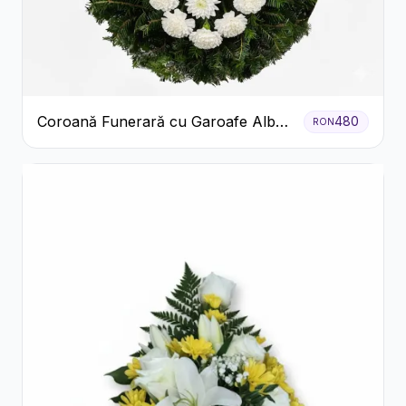
Coroană Funerară cu Garoafe Albe
480
RON
și Crizanteme