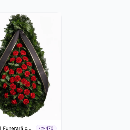
 Funerară cu
470
RON