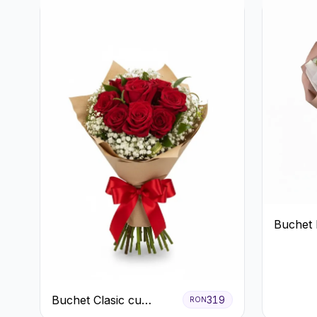
Buchet 
Trandafi
Buchet Clasic cu
319
RON
Trandafiri Roșii și