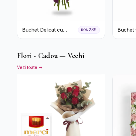
Buchet Delicat cu
Buchet 
239
RON
Crizanteme Albe și
Trandafi
Mov
Eucalipt
Flori - Cadou — Vechi
Vezi toate →