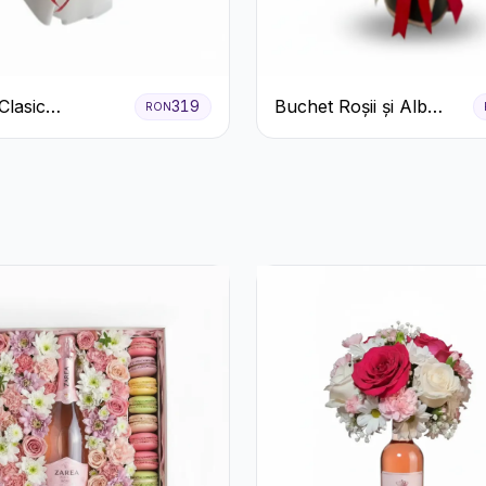
Clasic
Buchet Roșii și Alb
319
RON
ri Roșii și
Clasic