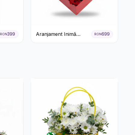
Aranjament Inimă
399
699
RON
RON
Roșie cu Trandafiri și
Ferrero Rocher
Premium