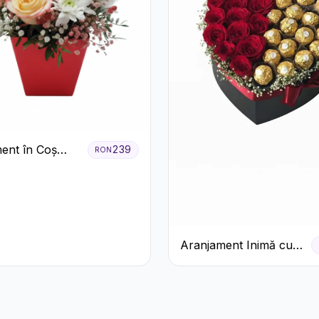
ent în Coș
239
RON
Trandafiri și
eme Albe
Aranjament Inimă cu
Trandafiri Roșii și
Ciocolată Ferrero
Rocher