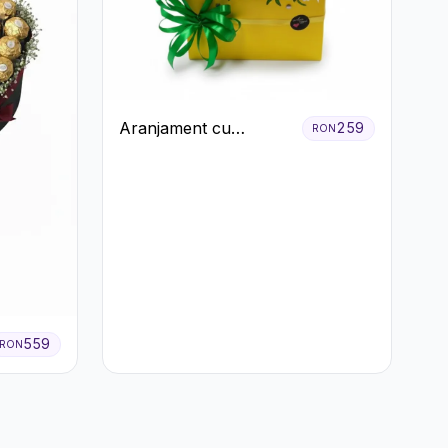
Aranjament cu
259
RON
Crizanteme Albe în
Cutie Galbenă
559
RON