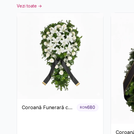
Vezi toate →
Coroană Funerară cu
680
RON
Trandafiri și Crini
Coroană