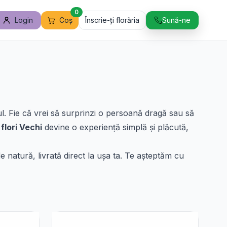
0
Login
Coș
Înscrie-ți florăria
Sună-ne
tul. Fie că vrei să surprinzi o persoană dragă sau să
 flori Vechi
devine o experiență simplă și plăcută,
 natură, livrată direct la ușa ta. Te așteptăm cu