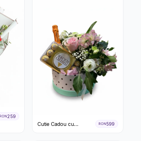
259
RON
Cutie Cadou cu
599
RON
Prosecco Mionetto
Ferrero Rocher și Flori