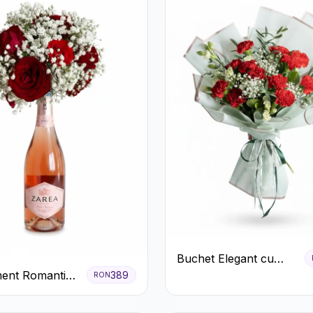
Buchet Elegant cu
Garoafe Roșii și
ent Romantic
389
RON
Floarea Miresei
afiri Roșii și
e rose