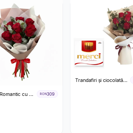
Trandafiri și ciocolată
premium
Romantic cu 9
309
RON
ri Roșii