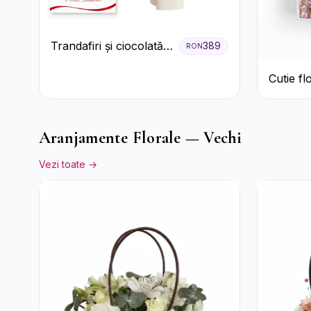
Trandafiri și ciocolată
389
RON
premium
Cutie fl
Aranjamente Florale — Vechi
Vezi toate →