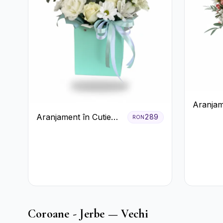
Aranjam
Roșu cu 
Aranjament în Cutie
289
RON
Crizant
Verde Mentă cu
Trandafiri și
Alstroemeria
Coroane - Jerbe — Vechi