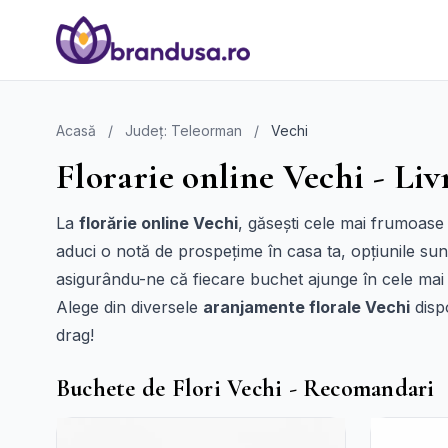
Acasă
/
Județ: Teleorman
/
Vechi
Florarie online Vechi - Liv
La
florărie online Vechi
, găsești cele mai frumoase f
aduci o notă de prospețime în casa ta, opțiunile sun
asigurându-ne că fiecare buchet ajunge în cele mai 
Alege din diversele
aranjamente florale Vechi
dispo
drag!
Buchete de Flori Vechi - Recomandari