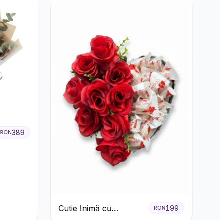
Pastelate
389
RON
Cutie Inimă cu
199
RON
Trandafiri Roșii și