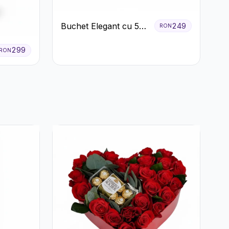
Buchet Elegant cu 5
249
RON
Trandafiri Roșii și
Eucalipt
299
RON