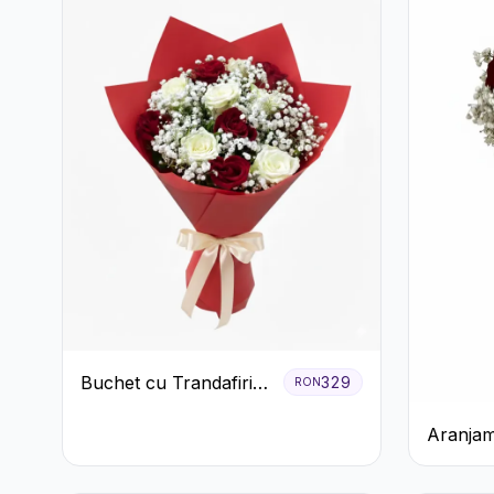
Buchet cu Trandafiri
329
RON
Roșii și Albi și
Aranjam
Gypsophila
cu Trand
Șampani