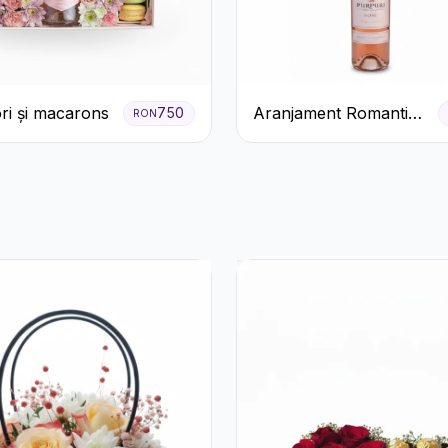
ori și macarons
Aranjament Romantic
750
RON
cu Vin roze si Flori
pastel