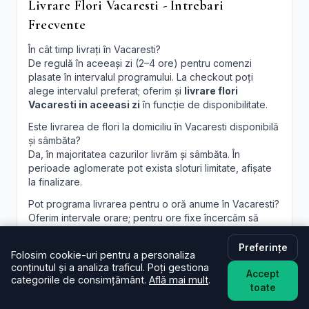
Livrare Flori Vacaresti - Intrebari
Frecvente
În cât timp livrați în Vacaresti?
De regulă în aceeași zi (2–4 ore) pentru comenzi
plasate în intervalul programului. La checkout poți
alege intervalul preferat; oferim și
livrare flori
Vacaresti in aceeasi zi
în funcție de disponibilitate.
Este livrarea de flori la domiciliu în Vacaresti disponibilă
și sâmbăta?
Da, în majoritatea cazurilor livrăm și sâmbăta. În
perioade aglomerate pot exista sloturi limitate, afișate
la finalizare.
Pot programa livrarea pentru o oră anume în Vacaresti?
Oferim intervale orare; pentru ore fixe încercăm să
acomodăm cererea, în funcție de traseul curierilor.
Preferințe
Pot adăuga un mesaj personalizat la buchet?
Folosim cookie-uri pentru a personaliza
conținutul și a analiza traficul. Poți gestiona
Desigur. Felicitarea este inclusă; scrie mesajul dorit în
Accept
categoriile de consimțământ.
Află mai mult
.
câmpul dedicat, iar noi îl vom imprima lizibil. Realizăm și
toate
aranjamente florale Vacaresti
personalizate, la
cerere.