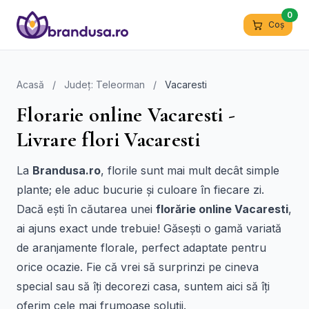
0
Coș
Acasă
/
Județ: Teleorman
/
Vacaresti
Florarie online Vacaresti -
Livrare flori Vacaresti
La
Brandusa.ro
, florile sunt mai mult decât simple
plante; ele aduc bucurie și culoare în fiecare zi.
Dacă ești în căutarea unei
florărie online Vacaresti
,
ai ajuns exact unde trebuie! Găsești o gamă variată
de aranjamente florale, perfect adaptate pentru
orice ocazie. Fie că vrei să surprinzi pe cineva
special sau să îți decorezi casa, suntem aici să îți
oferim cele mai frumoase soluții.