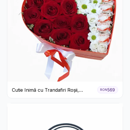
Cutie Inimă cu Trandafiri Roșii,
569
RON
Crizanteme Albe și Bomboane
Raffaello