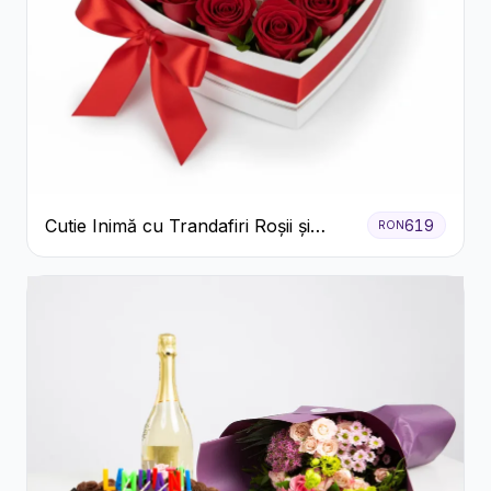
Cutie Inimă cu Trandafiri Roșii și
619
RON
Bomboane Raffaello