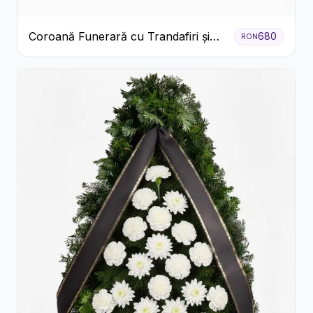
Coroană Funerară cu Trandafiri și
680
RON
Crini