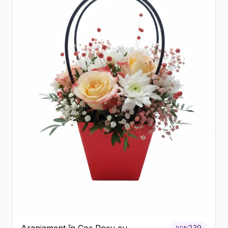
239
RON