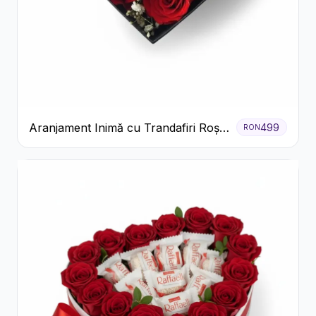
Aranjament Inimă cu Trandafiri Roșii
499
RON
și Floarea Miresei