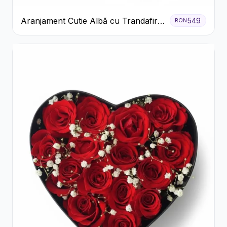
Aranjament Cutie Albă cu Trandafiri
549
RON
Roșii și Raffaello