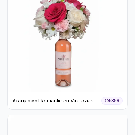
Aranjament Romantic cu Vin roze si
399
RON
Flori pastel