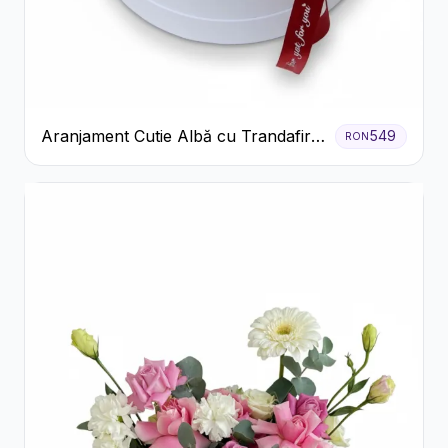
Aranjament Cutie Albă cu Trandafiri
549
RON
Roșii și Raffaello