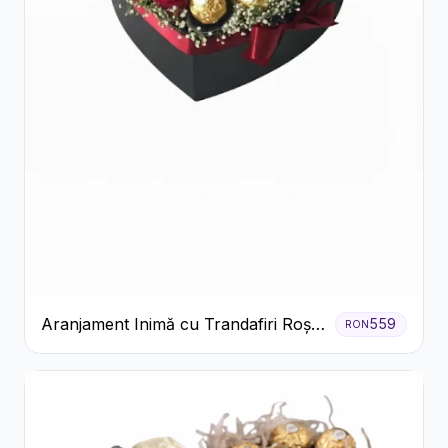
Aranjament Inimă cu Trandafiri Roșii
559
RON
și Ciocolată Ferrero Rocher