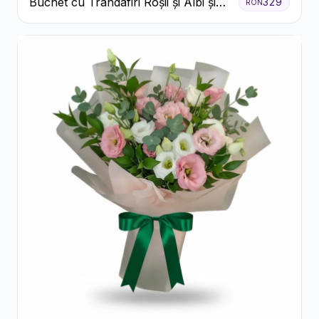
Buchet cu Trandafiri Roșii și Albi și
329
RON
Gypsophila