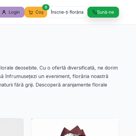
0
Login
Coș
Înscrie-ți florăria
Sună-ne
florale deosebite. Cu o ofertă diversificată, ne dorim
 să înfrumusețezi un eveniment, florăria noastră
 naturii fără griji. Descoperă aranjamente florale