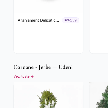
Crizant
Cutie G
Aranjament Delicat cu
159
RON
3 Trandafiri Roz în
Cutie Albă
Coroane - Jerbe — Udeni
Vezi toate →