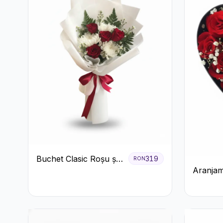
Buchet Clasic Roșu și
319
RON
Aranjam
Alb cu Crizanteme
Trandafi
Floarea