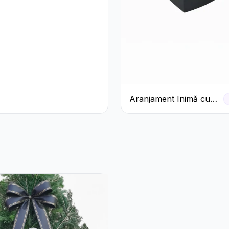
eme Albe în
albenă
Aranjament Inimă cu
Trandafiri Roșii și
Ciocolată Ferrero
Rocher