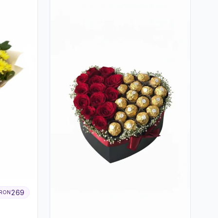
269
RON