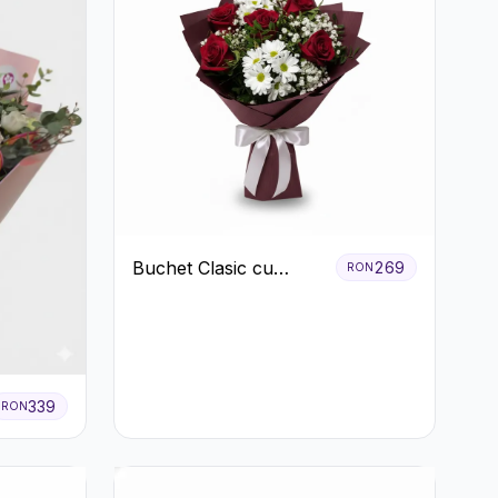
Buchet Clasic cu
269
RON
Trandafiri Roșii și
Crizanteme Albe
339
RON