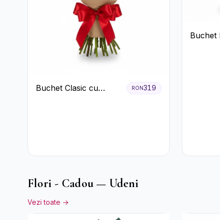
Buchet 
Lisianth
Buchet Clasic cu
319
RON
Trandafiri Roșii și
Gypsophila
Flori - Cadou — Udeni
Vezi toate →