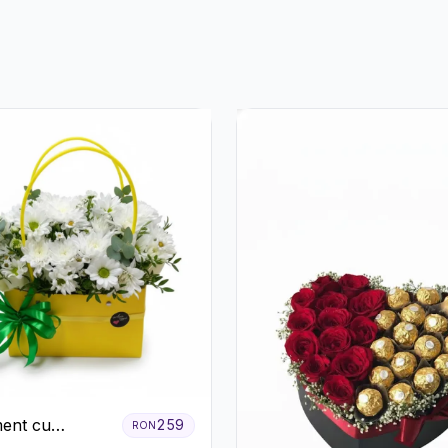
Șampanie rose
ent cu
259
RON