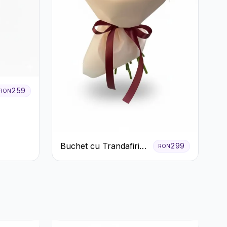
259
RON
Buchet cu Trandafiri
299
RON
Roșii și Garoafe Roz
Pal