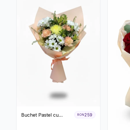
Buchet Pastel cu
259
RON
Crizanteme și Garoafe