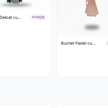
Delicat cu
329
RON
us Alb și Roz
Buchet Pastel cu
Crizanteme și Garoafe