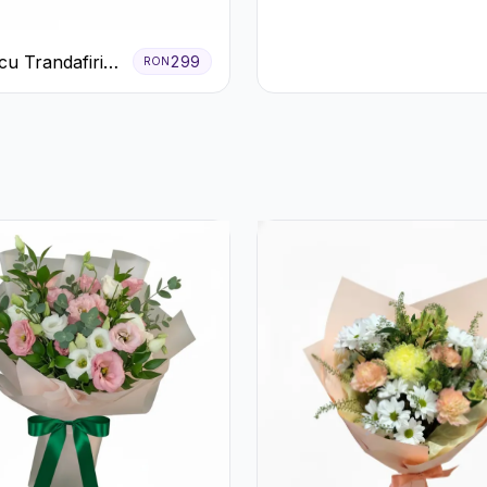
cu Trandafiri
299
RON
i Garoafe Roz