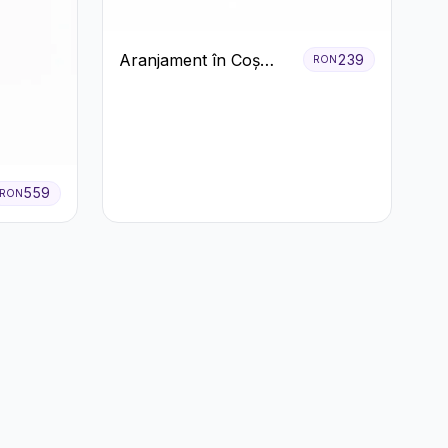
Aranjament în Coș
239
RON
Roșu cu Trandafiri și
Crizanteme Albe
559
RON