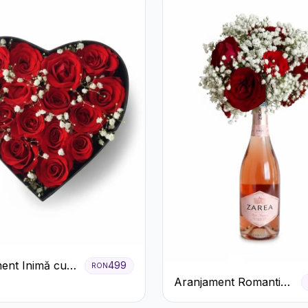
ent Inimă cu
499
RON
ri Roșii și
Aranjament Romantic
 Miresei
cu Trandafiri Roșii și