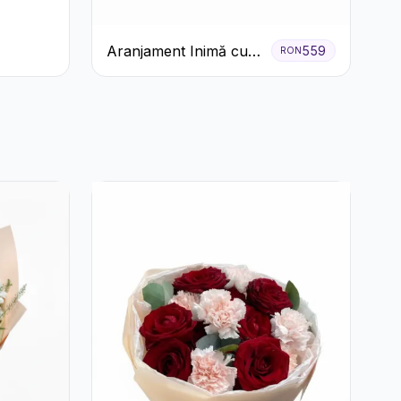
Aranjament Inimă cu
559
RON
Trandafiri Roșii și
Ciocolată Ferrero
Rocher