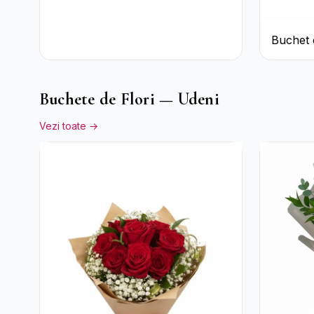
Buchet 
Roșii ș
Pal
Buchete de Flori — Udeni
Vezi toate →