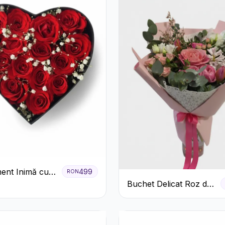
ent Inimă cu
499
RON
ri Roșii și
Buchet Delicat Roz de
 Miresei
primăvară