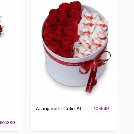
Aranjament Cutie Albă
549
RON
cu Trandafiri Roșii și
Raffaello
389
RON