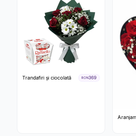
Trandafiri și ciocolată
369
RON
Aranjam
Trandafi
Floarea