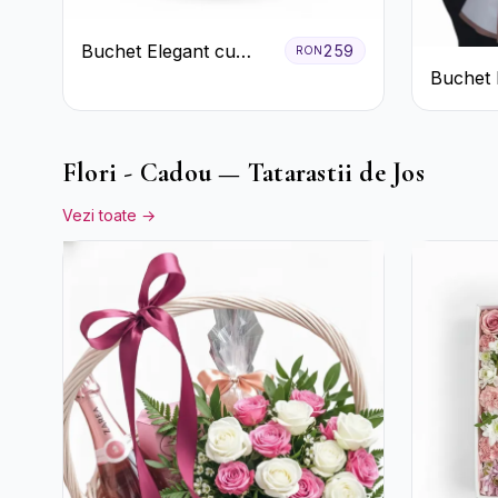
Buchet Elegant cu
259
RON
Garoafe Roșii și
Buchet 
Floarea Miresei
Trandafi
Flori - Cadou — Tatarastii de Jos
Vezi toate →