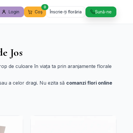
0
Login
Coș
Înscrie-ți florăria
Sună-ne
de Jos
op de culoare în viața ta prin aranjamente florale
a sau a celor dragi. Nu ezita să
comanzi flori online