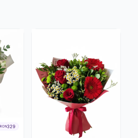
329
RON