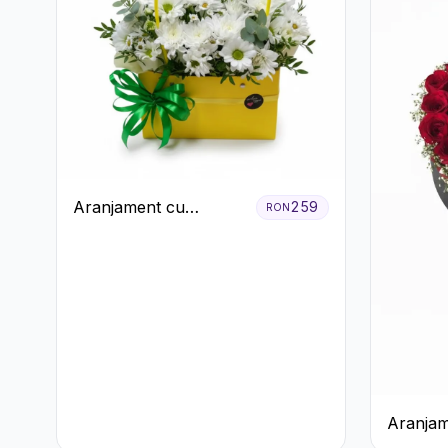
Aranjament cu
259
RON
Crizanteme Albe în
Cutie Galbenă
Aranjam
Trandafi