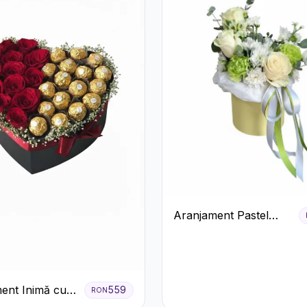
Aranjament Pastel
Verde în Cutie Galben
Pal
ent Inimă cu
559
RON
ri Roșii și