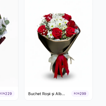
Buchet Roșii și Alb
229
299
RON
RON
Clasic