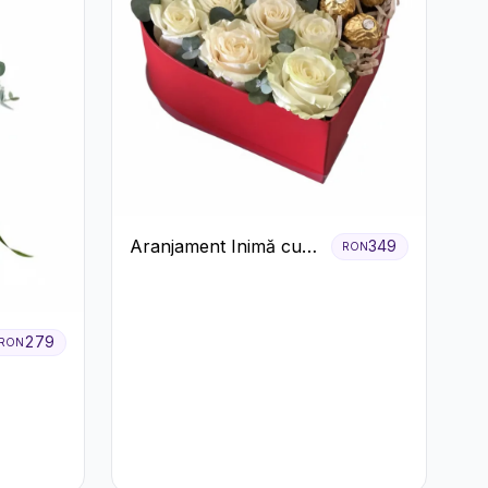
Aranjament Inimă cu
349
RON
Trandafiri și Praline
Ferrero
279
RON