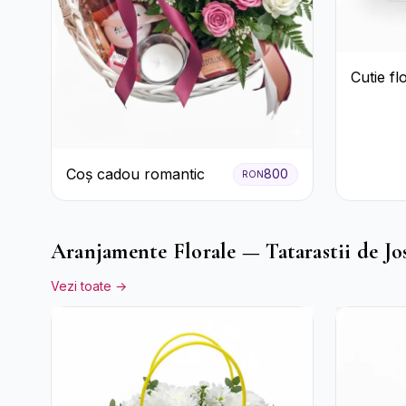
Cutie fl
Coș cadou romantic
800
RON
Aranjamente Florale — Tatarastii de Jo
Vezi toate →