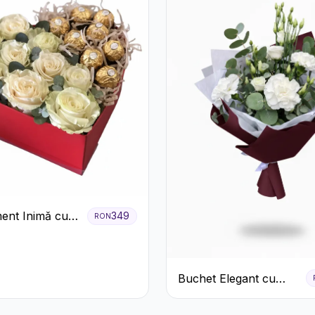
ent Inimă cu
349
RON
ri și Praline
Buchet Elegant cu
Garoafe Albe și
Eucalipt