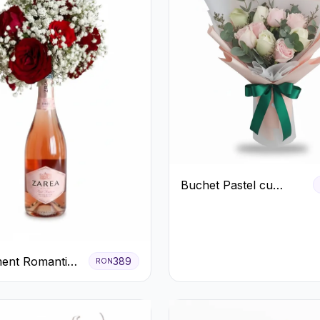
Buchet Pastel cu
Trandafiri Roz și Albi
ent Romantic
389
RON
afiri Roșii și
e rose