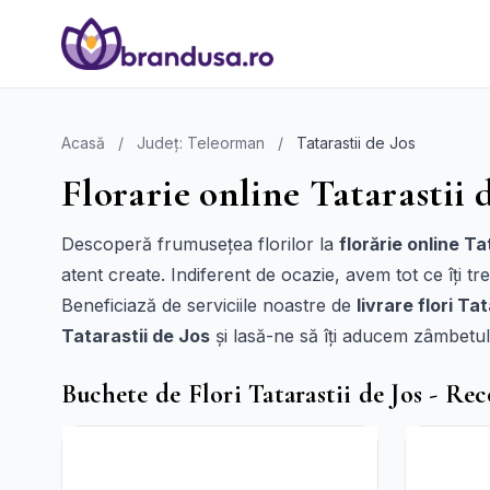
Acasă
/
Județ: Teleorman
/
Tatarastii de Jos
Florarie online Tatarastii d
Descoperă frumusețea florilor la
florărie online Ta
atent create. Indiferent de ocazie, avem tot ce îți t
Beneficiază de serviciile noastre de
livrare flori Ta
Tatarastii de Jos
și lasă-ne să îți aducem zâmbetul
Buchete de Flori Tatarastii de Jos - R