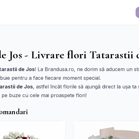
e Jos - Livrare flori Tatarastii 
tarastii de Jos
! La Brandusa.ro, ne dorim să aducem un str
rebuie pentru a face fiecare moment special.
tarastii de Jos
, astfel încât florile să ajungă direct la ușa t
 pe buze cu cele mai proaspete flori!
ecomandari