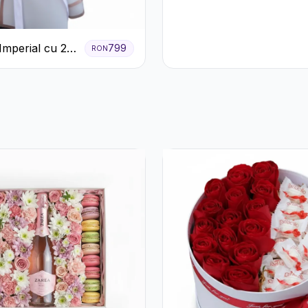
Imperial cu 25
799
RON
ri