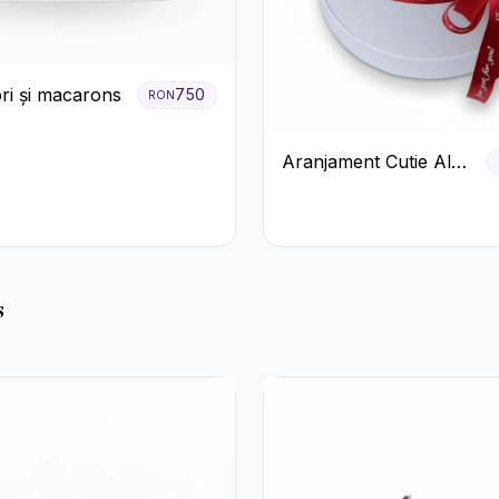
ori și macarons
750
RON
Aranjament Cutie Albă
cu Trandafiri Roșii și
Raffaello
s