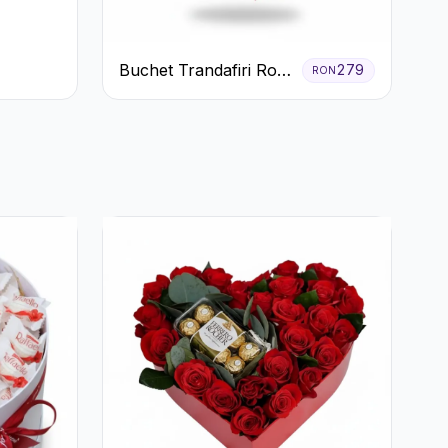
Buchet Trandafiri Roșii
279
RON
Gerbera și Verdeață