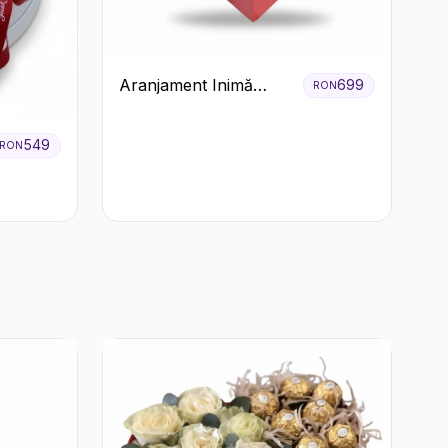
Aranjament Inimă
699
RON
Roșie cu Trandafiri și
Ferrero Rocher
549
RON
Premium