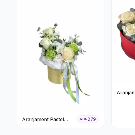
Aranjam
Trandafi
Ferrero
Aranjament Pastel
279
RON
Verde în Cutie Galben
Pal