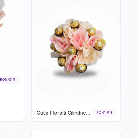
309
RON
Cutie Florală Cilindrică
189
RON
cu Ferrero Rocher și
Trandafiri Pastel