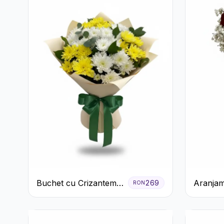
Buchet cu Crizanteme
Aranjam
269
RON
Albe și Galbene
cu Trand
Șampani