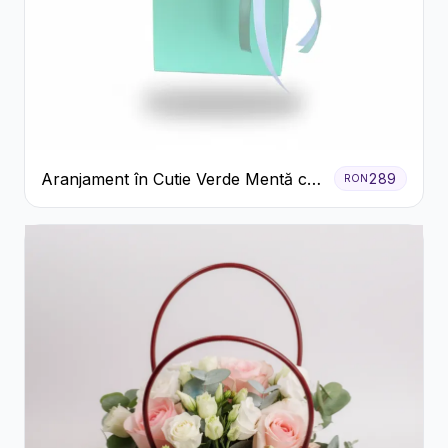
Aranjament în Cutie Verde Mentă cu
289
RON
Trandafiri și Alstroemeria