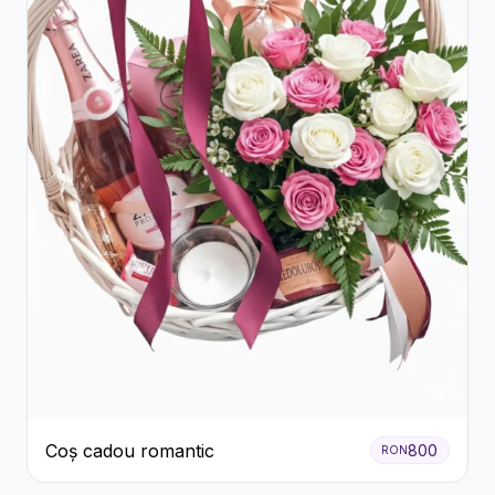
Coș cadou romantic
800
RON