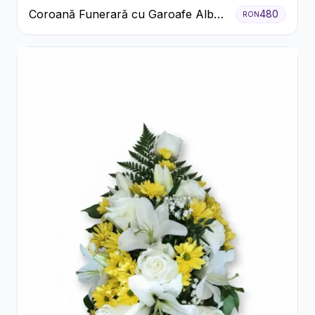
Coroană Funerară cu Garoafe Albe
480
RON
și Crizanteme