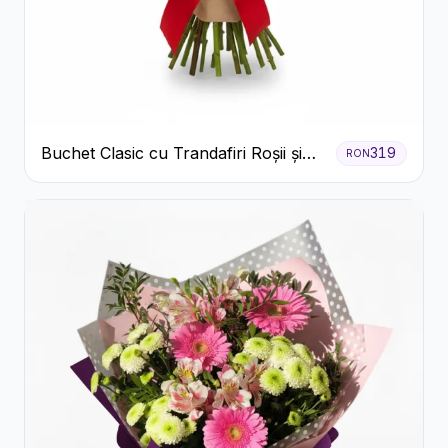
Buchet Clasic cu Trandafiri Roșii și
319
RON
Gypsophila