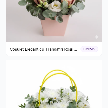
Coșuleț Elegant cu Trandafiri Roșii și
249
RON
Lisianthus Alb