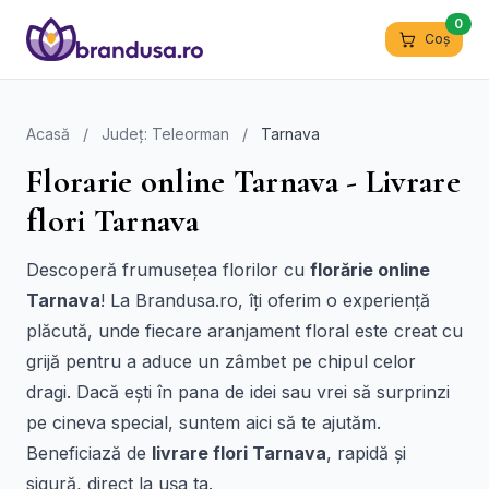
0
Coș
Acasă
/
Județ: Teleorman
/
Tarnava
Florarie online Tarnava - Livrare
flori Tarnava
Descoperă frumusețea florilor cu
florărie online
Tarnava
! La Brandusa.ro, îți oferim o experiență
plăcută, unde fiecare aranjament floral este creat cu
grijă pentru a aduce un zâmbet pe chipul celor
dragi. Dacă ești în pana de idei sau vrei să surprinzi
pe cineva special, suntem aici să te ajutăm.
Beneficiază de
livrare flori Tarnava
, rapidă și
sigură, direct la ușa ta.