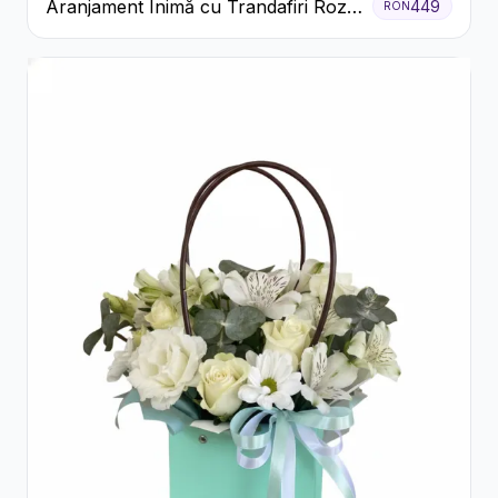
Aranjament Inimă cu Trandafiri Roz
449
RON
și Gypsophila Albă