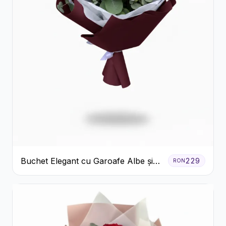
Buchet Elegant cu Garoafe Albe și
229
RON
Eucalipt