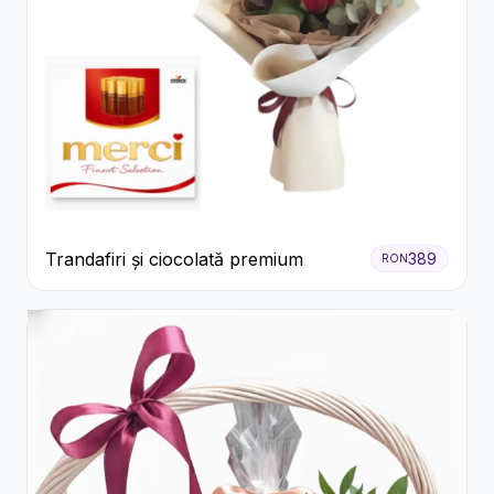
Trandafiri și ciocolată premium
389
RON