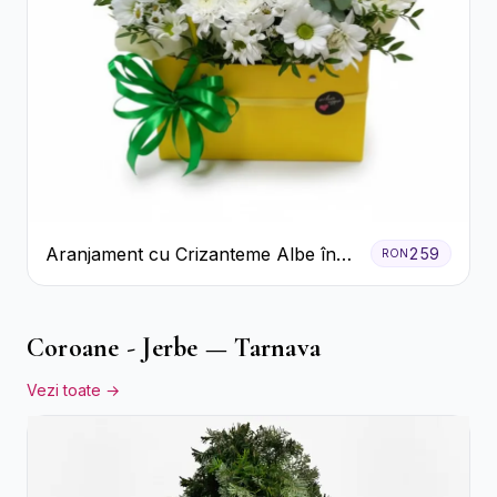
Aranjament cu Crizanteme Albe în
259
RON
Cutie Galbenă
Coroane - Jerbe — Tarnava
Vezi toate →