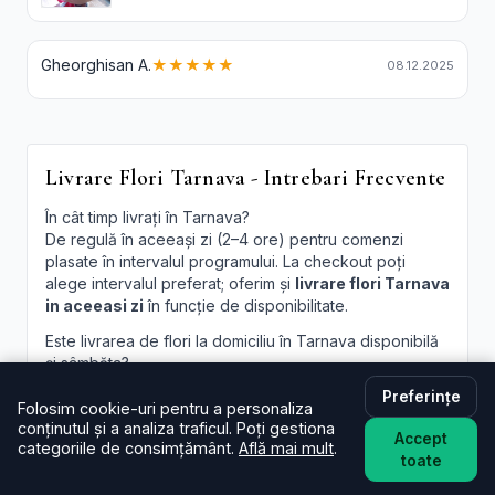
Gheorghisan A.
★★★★★
08.12.2025
Livrare Flori Tarnava - Intrebari Frecvente
În cât timp livrați în Tarnava?
De regulă în aceeași zi (2–4 ore) pentru comenzi
plasate în intervalul programului. La checkout poți
alege intervalul preferat; oferim și
livrare flori Tarnava
in aceeasi zi
în funcție de disponibilitate.
Este livrarea de flori la domiciliu în Tarnava disponibilă
și sâmbăta?
Da, în majoritatea cazurilor livrăm și sâmbăta. În
Preferințe
perioade aglomerate pot exista sloturi limitate, afișate
Folosim cookie-uri pentru a personaliza
conținutul și a analiza traficul. Poți gestiona
la finalizare.
Accept
categoriile de consimțământ.
Află mai mult
.
toate
Pot programa livrarea pentru o oră anume în Tarnava?
Oferim intervale orare; pentru ore fixe încercăm să