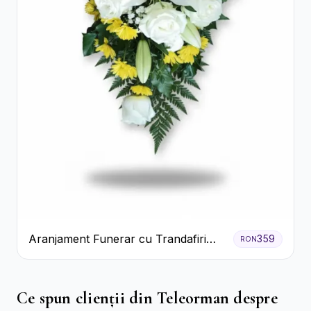
Aranjament Funerar cu Trandafiri
359
RON
Albi Crizanteme Galbene și Crini
Ce spun clienții din Teleorman despre