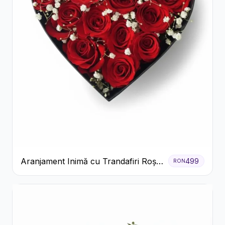
Aranjament Inimă cu Trandafiri Roșii
499
RON
și Floarea Miresei