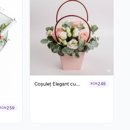
Coșuleț Elegant cu
249
RON
Trandafiri Roșii și
Lisianthus Alb
259
RON