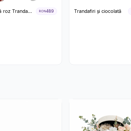
 roz Trandafiri
Trandafiri și ciocolată
489
RON
ecco