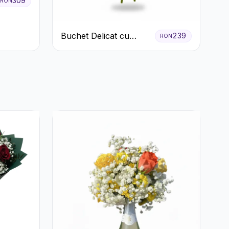
309
RON
Buchet Delicat cu
239
RON
Crizanteme Albe și
Mov