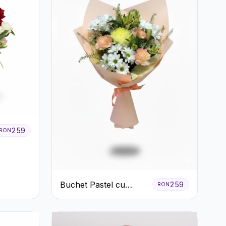
259
RON
Buchet Pastel cu
259
RON
Crizanteme și Garoafe