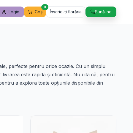
0
Login
Coș
Înscrie-ți florăria
Sună-ne
rale, perfecte pentru orice ocazie. Cu un simplu
livrarea este rapidă și eficientă. Nu uita că, pentru
pentru a explora toate opțiunile disponibile din