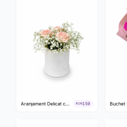
Aranjament Delicat cu
Buchet 
159
RON
3 Trandafiri Roz în
Tradafir
Cutie Albă