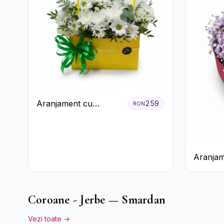
Aranjament cu
259
RON
Crizanteme Albe în
Cutie Galbenă
Aranjam
Orhidee
Miresei
Coroane - Jerbe — Smardan
Vezi toate →