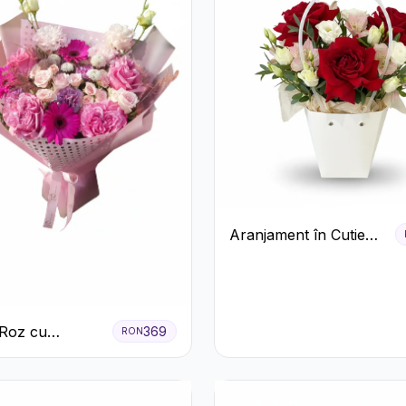
Aranjament în Cutie
Albă cu Trandafiri
Roșii și Lisianthus
Roz cu
369
RON
i și Gerbera