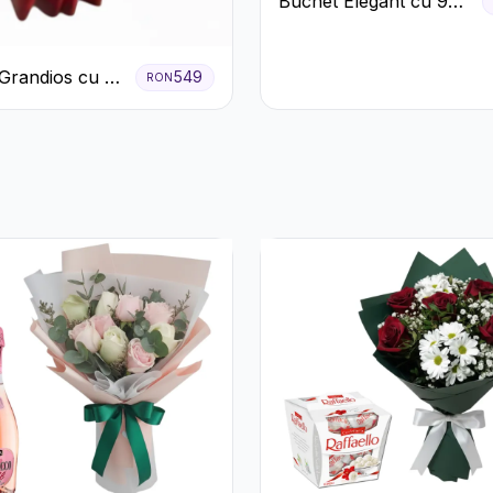
Buchet Elegant cu 9
Trandafiri Roz
Grandios cu 25
549
RON
afiri Roșii