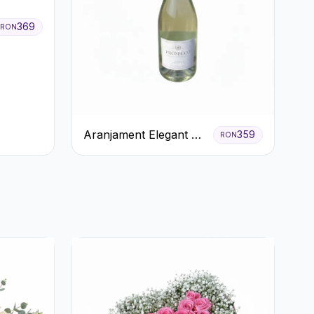
369
RON
Aranjament Elegant cu
359
RON
Prosecco și Flori
Galbene.