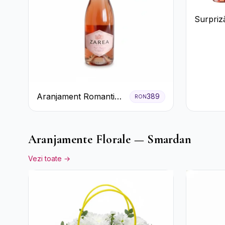
Surpriză
și pros
Aranjament Romantic
389
RON
cu Trandafiri Roșii și
Șampanie rose
Aranjamente Florale — Smardan
Vezi toate →