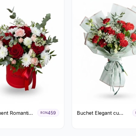
ent Romantic
Buchet Elegant cu
459
RON
 Roșie cu
Garoafe Roșii și
ri și
Floarea Miresei
eme