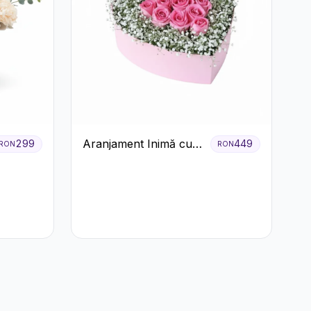
Aranjament Inimă cu
299
449
RON
RON
Trandafiri Roz și
Gypsophila Albă