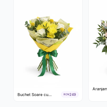
Aranjam
în Cutie
Buchet Soare cu
249
RON
Trandafi
Crizanteme Galbene și
Crizant
Trandafiri Albi