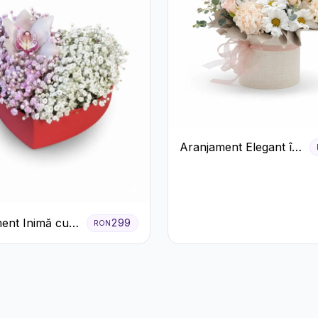
Aranjament Elegant în
Cutie Crem cu
Crizanteme și
Trandafiri
ent Inimă cu
299
RON
 și Floarea