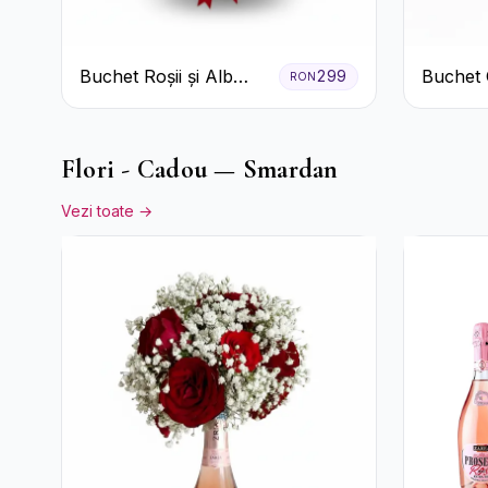
Buchet Roșii și Alb
Buchet 
299
RON
Clasic
de Trand
Flori - Cadou — Smardan
Vezi toate →