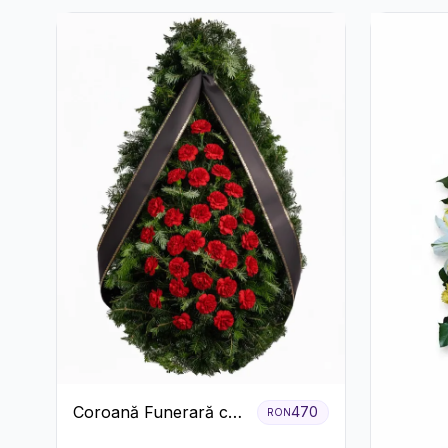
Coroană Funerară cu
470
RON
Garoafe