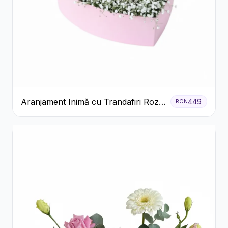
Aranjament Inimă cu Trandafiri Roz
449
RON
și Gypsophila Albă