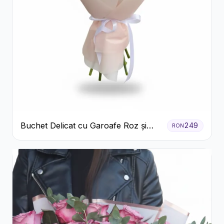
Buchet Delicat cu Garoafe Roz și
249
RON
Crizanteme Albe