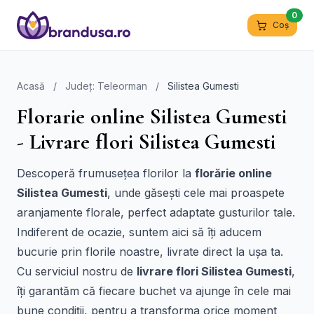
0
Coș
Acasă
/
Județ: Teleorman
/
Silistea Gumesti
Florarie online Silistea Gumesti
- Livrare flori Silistea Gumesti
Descoperă frumusețea florilor la
florărie online
Silistea Gumesti
, unde găsești cele mai proaspete
aranjamente florale, perfect adaptate gusturilor tale.
Indiferent de ocazie, suntem aici să îți aducem
bucurie prin florile noastre, livrate direct la ușa ta.
Cu serviciul nostru de
livrare flori Silistea Gumesti
,
îți garantăm că fiecare buchet va ajunge în cele mai
bune condiții, pentru a transforma orice moment