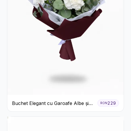
Buchet Elegant cu Garoafe Albe și
229
RON
Eucalipt