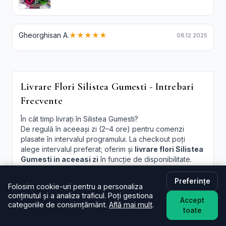
Gheorghisan A.
★★★★★
08.12.2025
Livrare Flori Silistea Gumesti - Intrebari
Frecvente
În cât timp livrați în Silistea Gumesti?
De regulă în aceeași zi (2–4 ore) pentru comenzi
plasate în intervalul programului. La checkout poți
alege intervalul preferat; oferim și
livrare flori Silistea
Gumesti in aceeasi zi
în funcție de disponibilitate.
Este livrarea de flori la domiciliu în Silistea Gumesti
Preferințe
disponibilă și sâmbăta?
Folosim cookie-uri pentru a personaliza
conținutul și a analiza traficul. Poți gestiona
Da, în majoritatea cazurilor livrăm și sâmbăta. În
Accept
categoriile de consimțământ.
Află mai mult
.
perioade aglomerate pot exista sloturi limitate, afișate
toate
la finalizare.