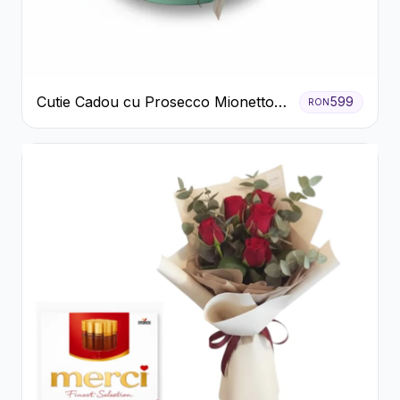
Cutie Cadou cu Prosecco Mionetto
599
RON
Ferrero Rocher și Flori Pastelate