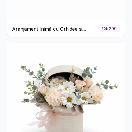
Aranjament Inimă cu Orhidee și
299
RON
Floarea Miresei