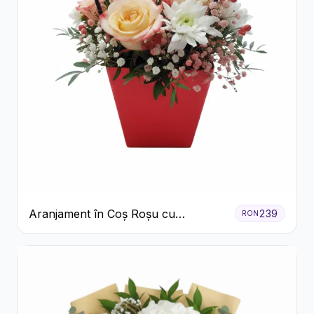
Aranjament în Coș Roșu cu
239
RON
Trandafiri și Crizanteme Albe