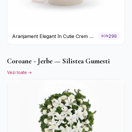
Aranjament Elegant în Cutie Crem cu
299
RON
Crizanteme și Trandafiri
Coroane - Jerbe — Silistea Gumesti
Vezi toate →