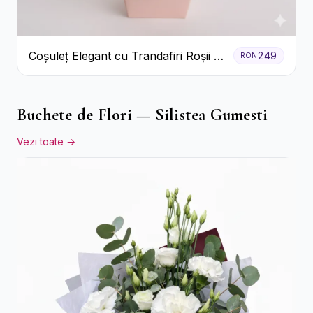
Coșuleț Elegant cu Trandafiri Roșii și
249
RON
Lisianthus Alb
Buchete de Flori — Silistea Gumesti
Vezi toate →