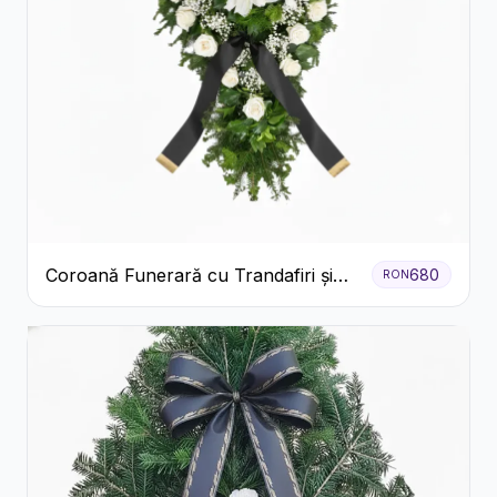
Coroană Funerară cu Trandafiri și
680
RON
Crini