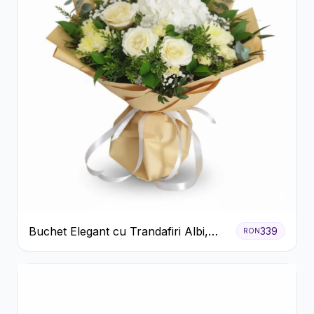
Buchet Elegant cu Trandafiri Albi,
339
RON
Hortensie și Crizanteme Crem