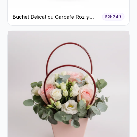
Buchet Delicat cu Garoafe Roz și
249
RON
Crizanteme Albe