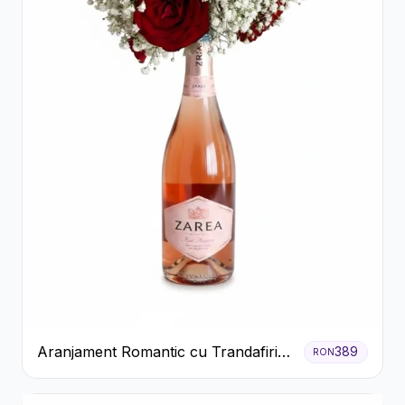
Aranjament Romantic cu Trandafiri
389
RON
Roșii și Șampanie rose