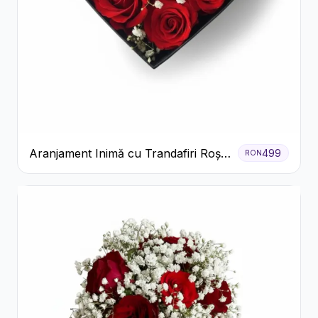
Aranjament Inimă cu Trandafiri Roșii
499
RON
și Floarea Miresei