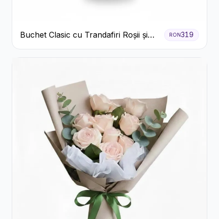
Buchet Clasic cu Trandafiri Roșii și
319
RON
Gypsophila