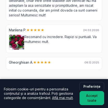
destinatie, chiar intre orele stabilite! Am verificat! Nu ma
asteptam la asa seriozitate si promptitudine, am riscat
initial cu comanda, dar am primit dovada ca sunt oameni
seriosi! Multumesc mult!
Marilena P.
★★★★★
24.03.2026
Recomand cu incredere. Rapizi si puntuali. Va
multumesc mult.
Gheorghisan A.
★★★★★
08.12.2025
Livrare Flori Sericu - Intrebari Frecvente
Preferințe
Folosim cookie-uri pentru a personaliza
conținutul și a analiza traficul. Poți gestiona
În cât timp livrați în Sericu?
Accept
categoriile de consimțământ.
Află mai mult
.
De regulă în aceeași zi (2–4 ore) pentru comenzi
toate
plasate în intervalul programului. La checkout poți