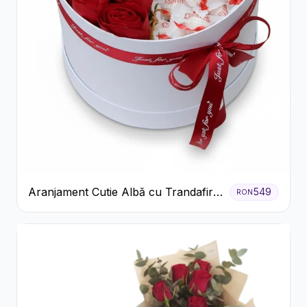
Aranjament Cutie Albă cu Trandafiri
549
RON
Roșii și Raffaello