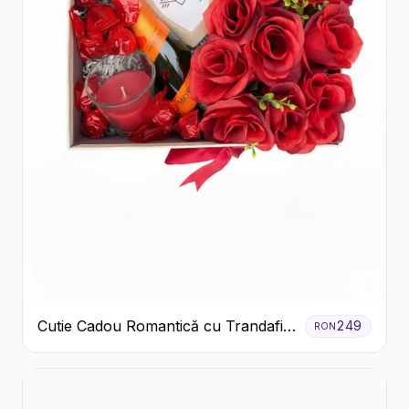
Cutie Cadou Romantică cu Trandafiri
249
RON
Șampanie și Lumânare