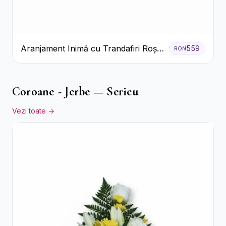
Aranjament Inimă cu Trandafiri Roșii
559
RON
și Ciocolată Ferrero Rocher
Coroane - Jerbe — Sericu
Vezi toate →