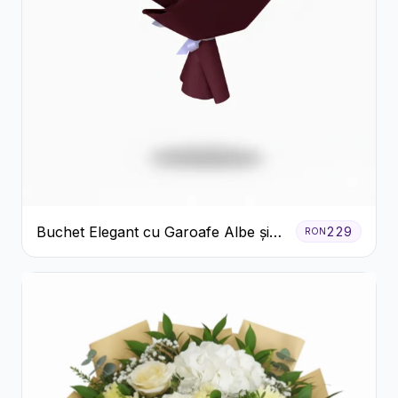
Buchet Elegant cu Garoafe Albe și
229
RON
Eucalipt