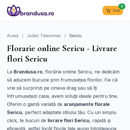
0
Coș
Acasă
/
Județ: Teleorman
/
Sericu
Florarie online Sericu - Livrare
flori Sericu
La
Brandusa.ro
, florăria online Sericu, ne dedicăm
să aducem bucurie prin frumusețea florilor. Fie că
vrei să surprinzi pe cineva drag sau să îți
înfrumusețezi casa, avem soluții ideale pentru tine.
Oferim o gamă variată de
aranjamente florale
Sericu
, perfect adaptate stilului tău. Cu un simplu
click, te bucuri de
livrare flori Sericu
, rapidă și
eficientă, astfel încât florile tale ajung întotdeauna