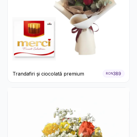
Trandafiri și ciocolată premium
389
RON