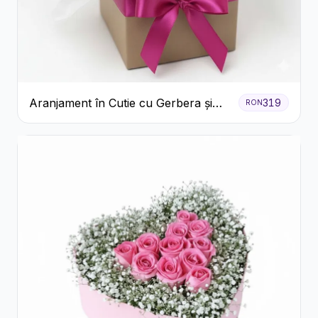
Aranjament în Cutie cu Gerbera și
319
RON
Trandafiri Roz