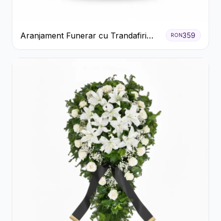
Aranjament Funerar cu Trandafiri
359
RON
Albi Crizanteme Galbene și Crini