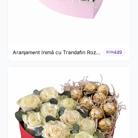
Aranjament Inimă cu Trandafiri Roz
449
RON
și Gypsophila Albă