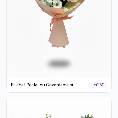
Buchet Pastel cu Crizanteme și
259
RON
Garoafe