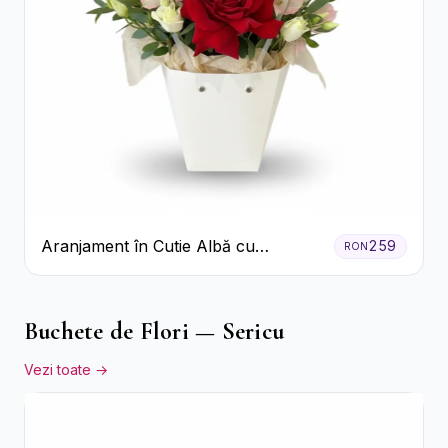
Aranjament în Cutie Albă cu
259
RON
Trandafiri Roșii și Lisianthus
Buchete de Flori — Sericu
Vezi toate →