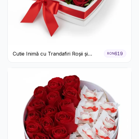
Cutie Inimă cu Trandafiri Roșii și
619
RON
Bomboane Raffaello