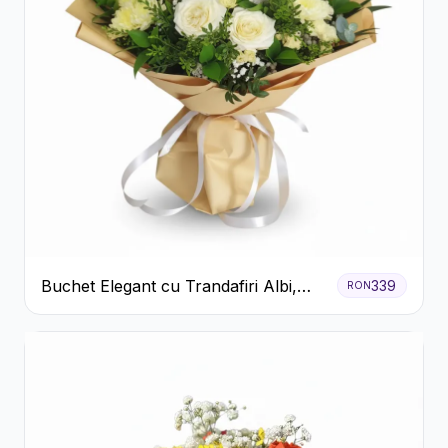
Buchet Elegant cu Trandafiri Albi,
339
RON
Hortensie și Crizanteme Crem