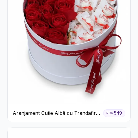
Aranjament Cutie Albă cu Trandafiri
549
RON
Roșii și Raffaello