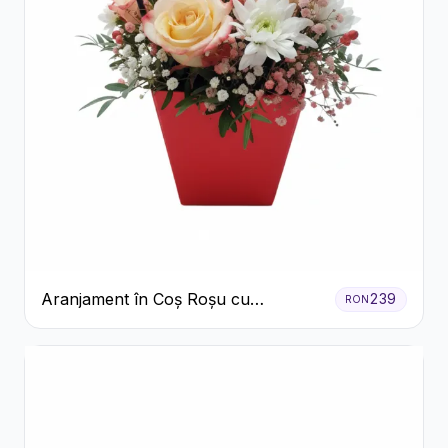
Aranjament în Coș Roșu cu
239
RON
Trandafiri și Crizanteme Albe