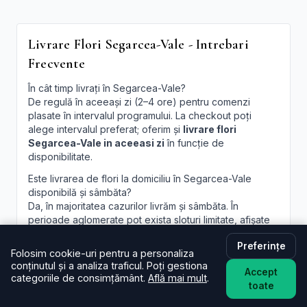
Livrare Flori Segarcea-Vale - Intrebari
Frecvente
În cât timp livrați în Segarcea-Vale?
De regulă în aceeași zi (2–4 ore) pentru comenzi
plasate în intervalul programului. La checkout poți
alege intervalul preferat; oferim și
livrare flori
Segarcea-Vale in aceeasi zi
în funcție de
disponibilitate.
Este livrarea de flori la domiciliu în Segarcea-Vale
disponibilă și sâmbăta?
Da, în majoritatea cazurilor livrăm și sâmbăta. În
perioade aglomerate pot exista sloturi limitate, afișate
la finalizare.
Preferințe
Folosim cookie-uri pentru a personaliza
Pot programa livrarea pentru o oră anume în
conținutul și a analiza traficul. Poți gestiona
Segarcea-Vale?
Accept
categoriile de consimțământ.
Află mai mult
.
Oferim intervale orare; pentru ore fixe încercăm să
toate
acomodăm cererea, în funcție de traseul curierilor.