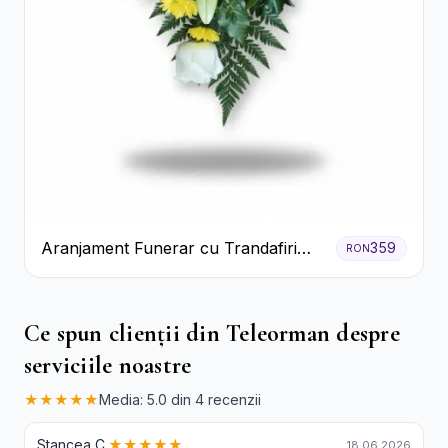
Aranjament Funerar cu Trandafiri
359
RON
Albi Crizanteme Galbene și Crini
Ce spun clienții din Teleorman despre
serviciile noastre
★★★★★
Media: 5.0 din 4 recenzii
Stancea C.
★★★★★
18.06.2026