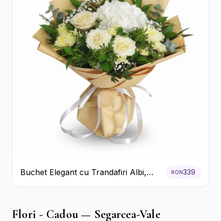
Buchet Elegant cu Trandafiri Albi,
339
RON
Hortensie și Crizanteme Crem
Flori - Cadou — Segarcea-Vale