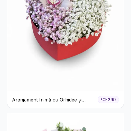
Aranjament Inimă cu Orhidee și
299
RON
Floarea Miresei