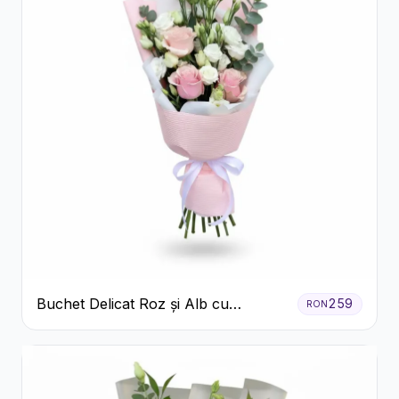
Buchet Delicat Roz și Alb cu
259
RON
Trandafiri și Lisianthus