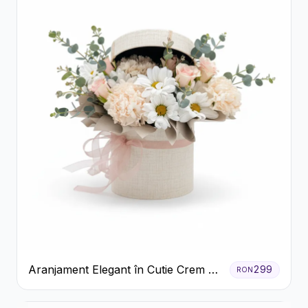
Aranjament Elegant în Cutie Crem cu
299
RON
Crizanteme și Trandafiri