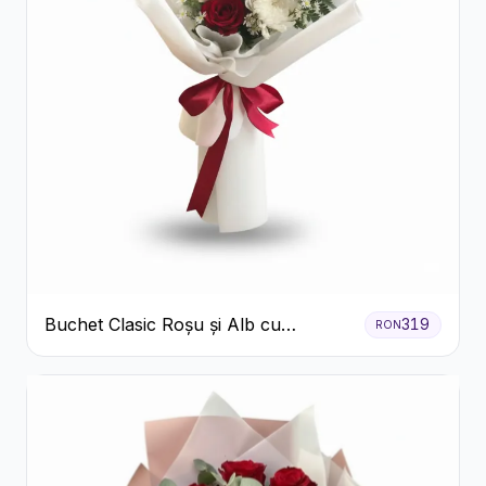
Buchet Clasic Roșu și Alb cu
319
RON
Crizanteme