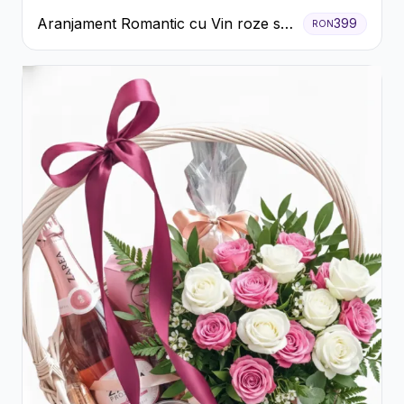
Aranjament Romantic cu Vin roze si
399
RON
Flori pastel