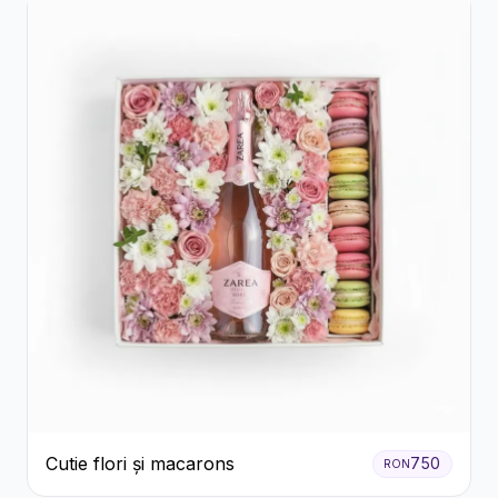
Cutie flori și macarons
750
RON