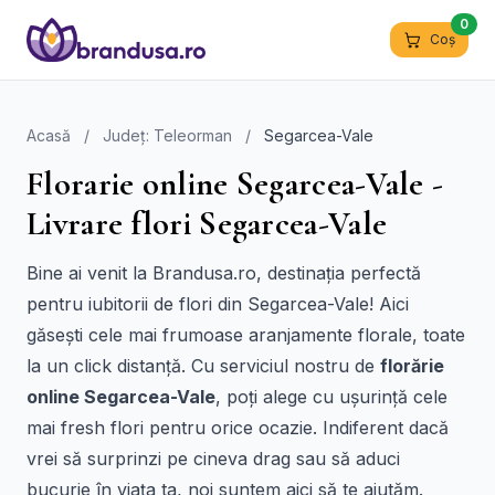
0
Coș
Acasă
/
Județ: Teleorman
/
Segarcea-Vale
Florarie online Segarcea-Vale -
Livrare flori Segarcea-Vale
Bine ai venit la Brandusa.ro, destinația perfectă
pentru iubitorii de flori din Segarcea-Vale! Aici
găsești cele mai frumoase aranjamente florale, toate
la un click distanță. Cu serviciul nostru de
florărie
online Segarcea-Vale
, poți alege cu ușurință cele
mai fresh flori pentru orice ocazie. Indiferent dacă
vrei să surprinzi pe cineva drag sau să aduci
bucurie în viața ta, noi suntem aici să te ajutăm.