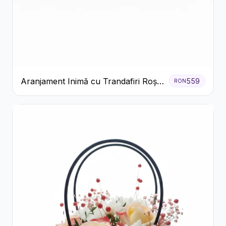
Aranjament Inimă cu Trandafiri Roșii
559
RON
și Ciocolată Ferrero Rocher