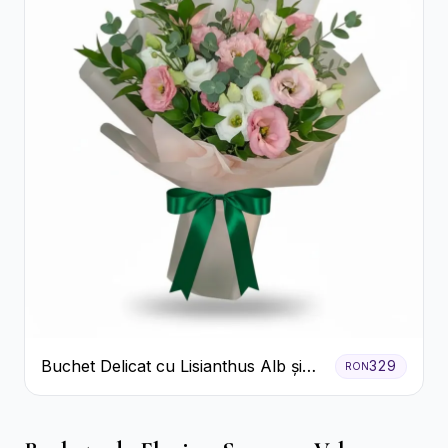
Buchet Delicat cu Lisianthus Alb și
329
RON
Roz