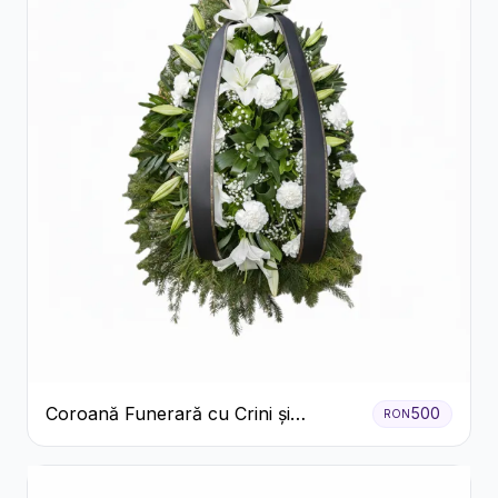
Coroană Funerară cu Crini și
500
RON
Garoafe Albe