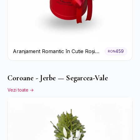
Aranjament Romantic în Cutie Roșie
459
RON
cu Trandafiri și Crizanteme
Coroane - Jerbe — Segarcea-Vale
Vezi toate →