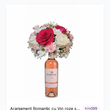
Aranjament Romantic cu Vin roze si
399
RON