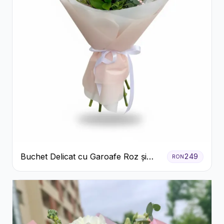
Buchet Delicat cu Garoafe Roz și
249
RON
Crizanteme Albe