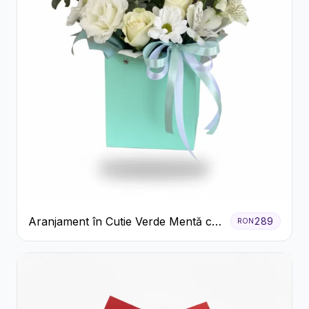
Aranjament în Cutie Verde Mentă cu
289
RON
Trandafiri și Alstroemeria