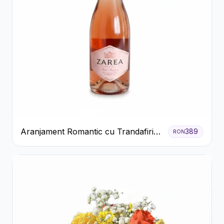
Aranjament Romantic cu Trandafiri
389
RON
Roșii și Șampanie rose