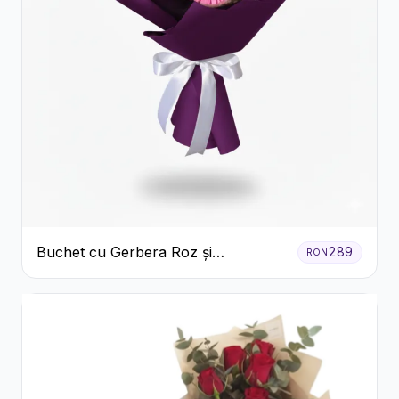
Buchet cu Gerbera Roz și
289
RON
Crizanteme Verzi