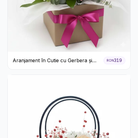
Aranjament în Cutie cu Gerbera și
319
RON
Trandafiri Roz