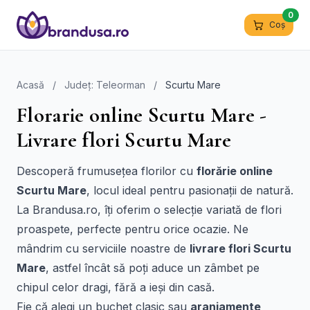
0
Coș
Acasă
/
Județ: Teleorman
/
Scurtu Mare
Florarie online Scurtu Mare -
Livrare flori Scurtu Mare
Descoperă frumusețea florilor cu
florărie online
Scurtu Mare
, locul ideal pentru pasionații de natură.
La Brandusa.ro, îți oferim o selecție variată de flori
proaspete, perfecte pentru orice ocazie. Ne
mândrim cu serviciile noastre de
livrare flori Scurtu
Mare
, astfel încât să poți aduce un zâmbet pe
chipul celor dragi, fără a ieși din casă.
Fie că alegi un buchet clasic sau
aranjamente