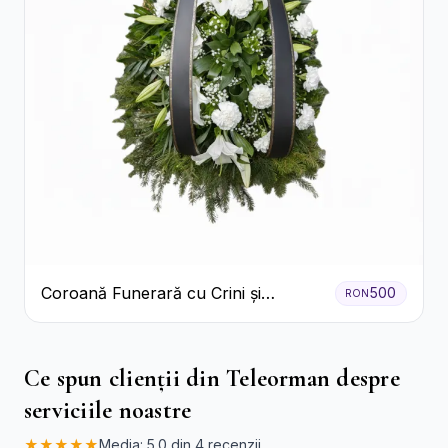
Coroană Funerară cu Crini și
500
RON
Garoafe Albe
Ce spun clienții din Teleorman despre
serviciile noastre
★★★★★
Media: 5.0 din 4 recenzii