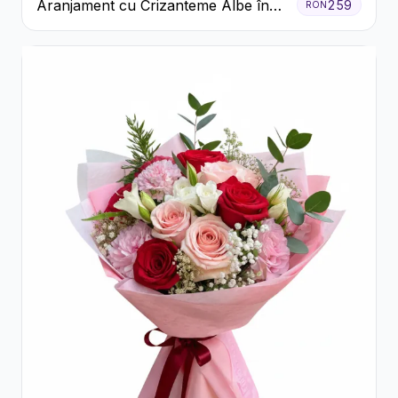
Aranjament cu Crizanteme Albe în
259
RON
Cutie Galbenă