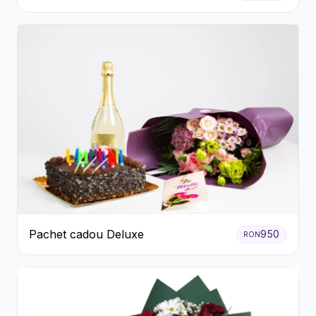
Flori Galbene.
Pachet cadou Deluxe
950
RON