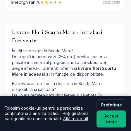
Gheorghisan A.
★★★★★
08.12.2025
Livrare Flori Scurtu Mare - Intrebari
Frecvente
În cât timp livrați în Scurtu Mare?
De regulă în aceeași zi (2–4 ore) pentru comenzi
plasate în intervalul programului. La checkout poți
alege intervalul preferat; oferim și
livrare flori Scurtu
Mare in aceeasi zi
în funcție de disponibilitate.
Este livrarea de flori la domiciliu în Scurtu Mare
disponibilă și sâmbăta?
Da, în majoritatea cazurilor livrăm și sâmbăta. În
perioade aglomerate pot exista sloturi limitate, afișate
Preferințe
la finalizare.
Folosim cookie-uri pentru a personaliza
conținutul și a analiza traficul. Poți gestiona
Pot programa livrarea pentru o oră anume în Scurtu
Accept
categoriile de consimțământ.
Află mai mult
.
Mare?
toate
Oferim intervale orare; pentru ore fixe încercăm să