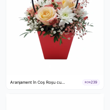
Aranjament în Coș Roșu cu
239
RON
Trandafiri și Crizanteme Albe