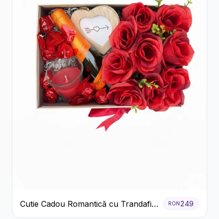
Cutie Cadou Romantică cu Trandafiri
249
RON
Șampanie și Lumânare