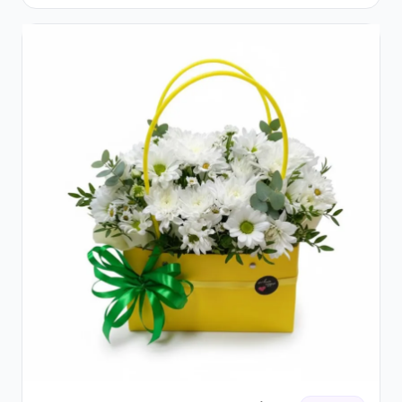
Gypsophila