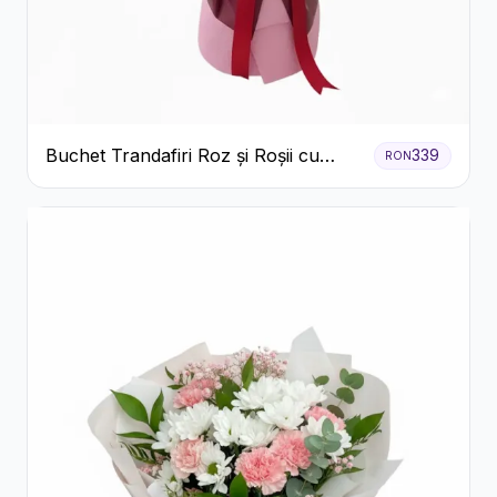
Buchet Trandafiri Roz și Roșii cu
339
RON
Eucalipt și Gypsophila