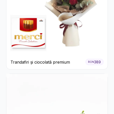
Trandafiri și ciocolată premium
389
RON