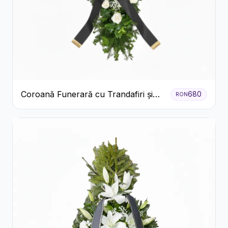
Coroană Funerară cu Trandafiri și
680
RON
Crini