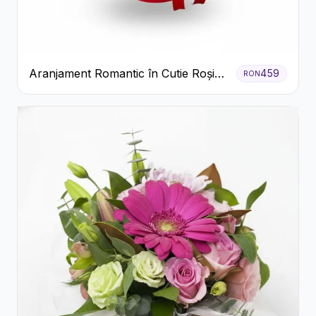
Aranjament Romantic în Cutie Roșie
459
RON
cu Trandafiri și Crizanteme