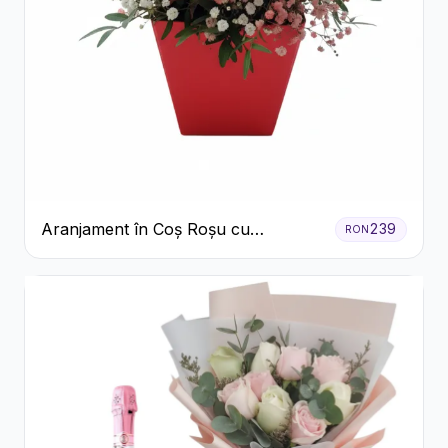
Aranjament în Coș Roșu cu
239
RON
Trandafiri și Crizanteme Albe