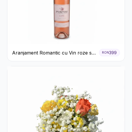
Aranjament Romantic cu Vin roze si
399
RON
Flori pastel