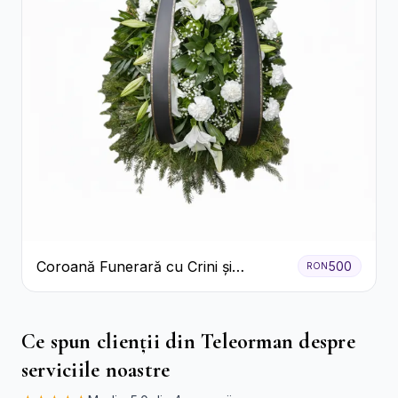
Coroană Funerară cu Crini și
500
RON
Garoafe Albe
Ce spun clienții din Teleorman despre
serviciile noastre