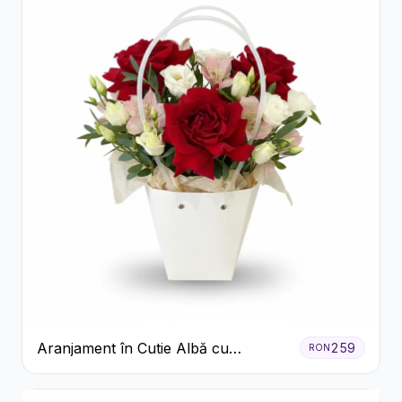
Aranjament în Cutie Albă cu
259
RON
Trandafiri Roșii și Lisianthus