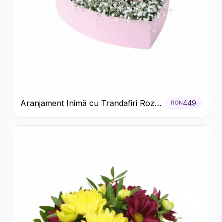
Aranjament Inimă cu Trandafiri Roz
449
RON
și Gypsophila Albă