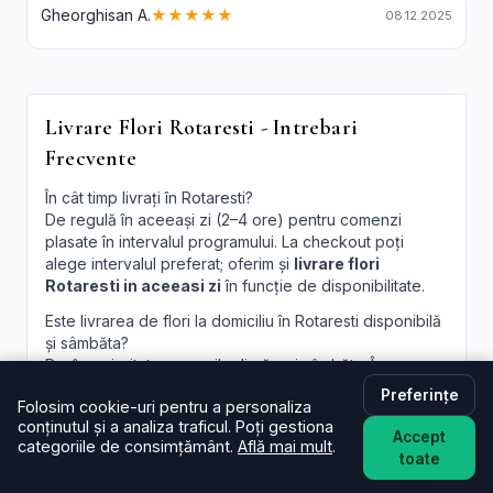
Gheorghisan A.
★★★★★
08.12.2025
Livrare Flori Rotaresti - Intrebari
Frecvente
În cât timp livrați în Rotaresti?
De regulă în aceeași zi (2–4 ore) pentru comenzi
plasate în intervalul programului. La checkout poți
alege intervalul preferat; oferim și
livrare flori
Rotaresti in aceeasi zi
în funcție de disponibilitate.
Este livrarea de flori la domiciliu în Rotaresti disponibilă
și sâmbăta?
Da, în majoritatea cazurilor livrăm și sâmbăta. În
perioade aglomerate pot exista sloturi limitate, afișate
Preferințe
Folosim cookie-uri pentru a personaliza
la finalizare.
conținutul și a analiza traficul. Poți gestiona
Accept
Pot programa livrarea pentru o oră anume în Rotaresti?
categoriile de consimțământ.
Află mai mult
.
toate
Oferim intervale orare; pentru ore fixe încercăm să
acomodăm cererea, în funcție de traseul curierilor.