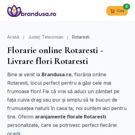
0
Coș
Acasă
/
Județ: Teleorman
/
Rotaresti
Florarie online Rotaresti -
Livrare flori Rotaresti
Bine ai venit la
Brandusa.ro
, florăria online
Rotaresti, locul perfect pentru a găsi cele mai
frumoase flori! Fie că vrei să aduci un zâmbet pe
fața cuiva drag sau pur și simplu să te bucuri de
frumusețea naturii în casa ta, noi suntem aici pentru
tine. Oferim
aranjamente florale Rotaresti
personalizate, care se potrivesc perfect fiecărei
ocazii.