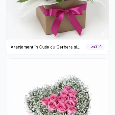
Aranjament în Cutie cu Gerbera și
319
RON
Trandafiri Roz