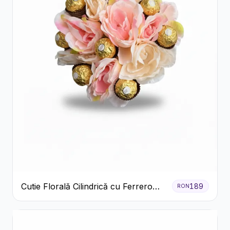
Cutie Florală Cilindrică cu Ferrero
189
RON
Rocher și Trandafiri Pastel