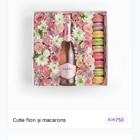
Cutie flori și macarons
750
RON