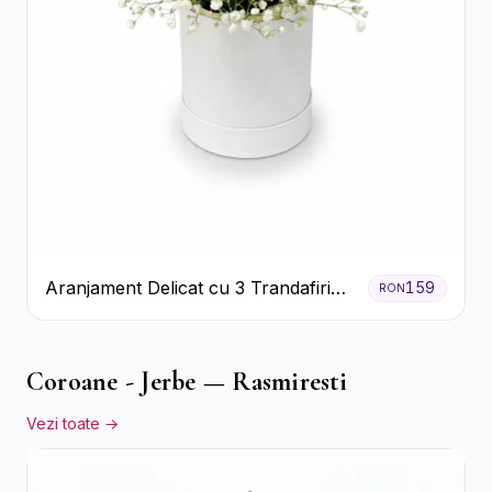
Aranjament Delicat cu 3 Trandafiri
159
RON
Roz în Cutie Albă
Coroane - Jerbe — Rasmiresti
Vezi toate →