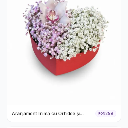
Aranjament Inimă cu Orhidee și
299
RON
Floarea Miresei