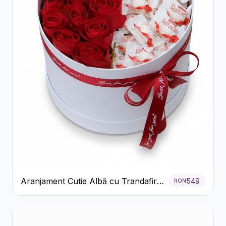
Aranjament Cutie Albă cu Trandafiri
549
RON
Roșii și Raffaello