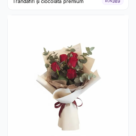
Trandafiri și ciocolată premium
389
RON