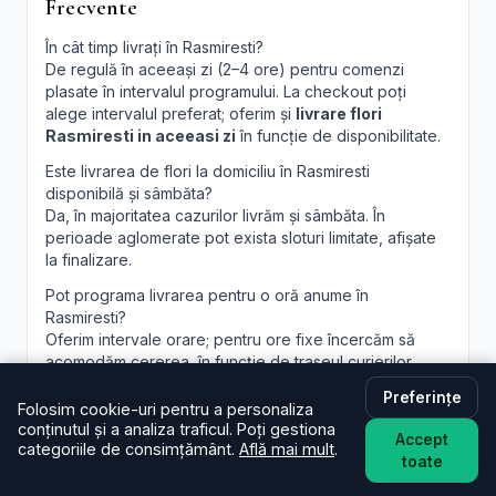
Frecvente
În cât timp livrați în Rasmiresti?
De regulă în aceeași zi (2–4 ore) pentru comenzi
plasate în intervalul programului. La checkout poți
alege intervalul preferat; oferim și
livrare flori
Rasmiresti in aceeasi zi
în funcție de disponibilitate.
Este livrarea de flori la domiciliu în Rasmiresti
disponibilă și sâmbăta?
Da, în majoritatea cazurilor livrăm și sâmbăta. În
perioade aglomerate pot exista sloturi limitate, afișate
la finalizare.
Pot programa livrarea pentru o oră anume în
Rasmiresti?
Oferim intervale orare; pentru ore fixe încercăm să
acomodăm cererea, în funcție de traseul curierilor.
Pot adăuga un mesaj personalizat la buchet?
Preferințe
Folosim cookie-uri pentru a personaliza
Desigur. Felicitarea este inclusă; scrie mesajul dorit în
conținutul și a analiza traficul. Poți gestiona
Accept
câmpul dedicat, iar noi îl vom imprima lizibil. Realizăm și
categoriile de consimțământ.
Află mai mult
.
toate
aranjamente florale Rasmiresti
personalizate, la
cerere.