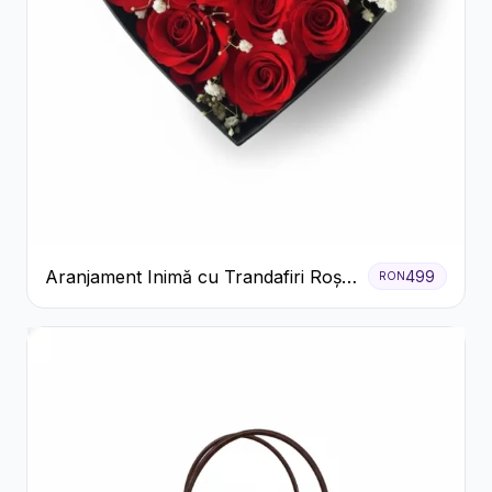
Aranjament Inimă cu Trandafiri Roșii
499
RON
și Floarea Miresei