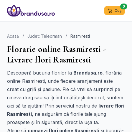
0
Coș
Acasă
/
Județ: Teleorman
/
Rasmiresti
Florarie online Rasmiresti -
Livrare flori Rasmiresti
Descoperă bucuria florilor la
Brandusa.ro
, florăria
online Rasmiresti, unde fiecare aranjament este
creat cu grijă și pasiune. Fie că vrei să surprinzi pe
cineva drag sau să îți îmbunătățești decorul, suntem
aici să te ajutăm! Prin serviciul nostru de
livrare flori
Rasmiresti
, ne asigurăm că florile tale ajung
proaspete și în siguranță, direct la ușa ta.
Alege să
comanzi flori online Rasmiresti
și bucură-