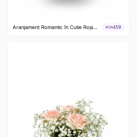
Aranjament Romantic în Cutie Roșie
459
RON
cu Trandafiri și Crizanteme