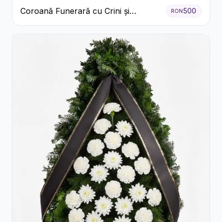
Coroană Funerară cu Crini și
500
RON
Garoafe Albe