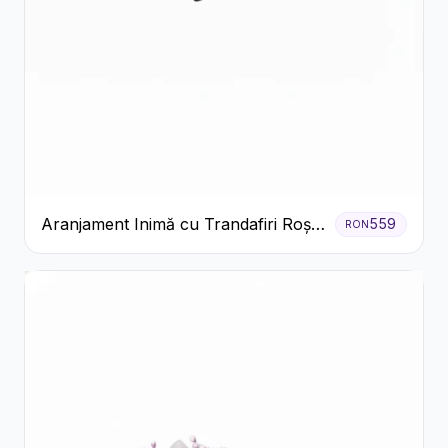
Aranjament Inimă cu Trandafiri Roșii
559
RON
și Ciocolată Ferrero Rocher