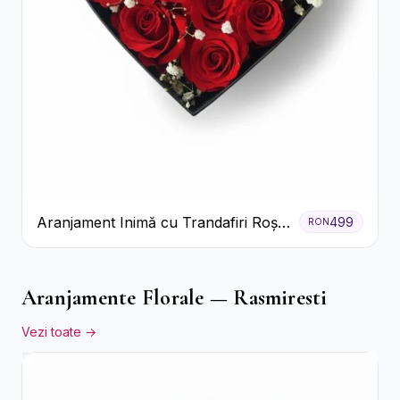
Aranjament Inimă cu Trandafiri Roșii
499
RON
și Floarea Miresei
Aranjamente Florale — Rasmiresti
Vezi toate →