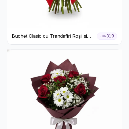
Buchet Clasic cu Trandafiri Roșii și
319
RON
Gypsophila