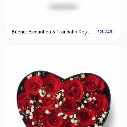
Buchet Elegant cu 5 Trandafiri Roșii
249
RON
și Eucalipt