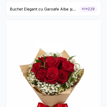
Buchet Elegant cu Garoafe Albe și
229
RON
Eucalipt