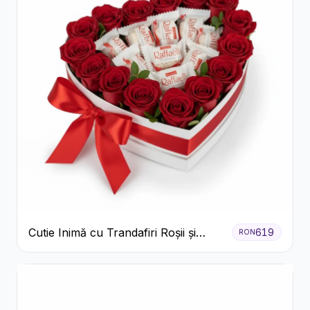
Cutie Inimă cu Trandafiri Roșii și
619
RON
Bomboane Raffaello