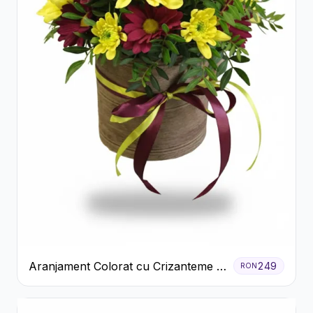
Aranjament Colorat cu Crizanteme în
249
RON
Cutie Rustică