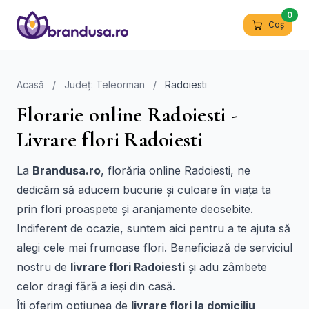
0
Coș
Acasă
/
Județ: Teleorman
/
Radoiesti
Florarie online Radoiesti -
Livrare flori Radoiesti
La
Brandusa.ro
, florăria online Radoiesti, ne
dedicăm să aducem bucurie și culoare în viața ta
prin flori proaspete și aranjamente deosebite.
Indiferent de ocazie, suntem aici pentru a te ajuta să
alegi cele mai frumoase flori. Beneficiază de serviciul
nostru de
livrare flori Radoiesti
și adu zâmbete
celor dragi fără a ieși din casă.
Îți oferim opțiunea de
livrare flori la domiciliu