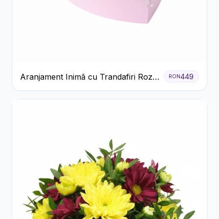
Aranjament Inimă cu Trandafiri Roz
449
RON
și Gypsophila Albă