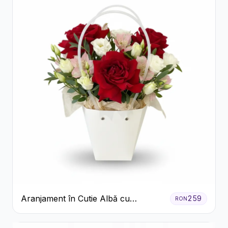
Aranjament în Cutie Albă cu
259
RON
Trandafiri Roșii și Lisianthus