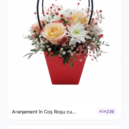
Aranjament în Coș Roșu cu
239
RON
Trandafiri și Crizanteme Albe