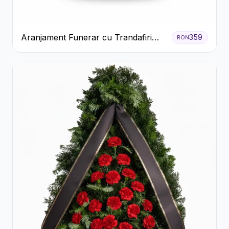
Aranjament Funerar cu Trandafiri
359
RON
Albi Crizanteme Galbene și Crini