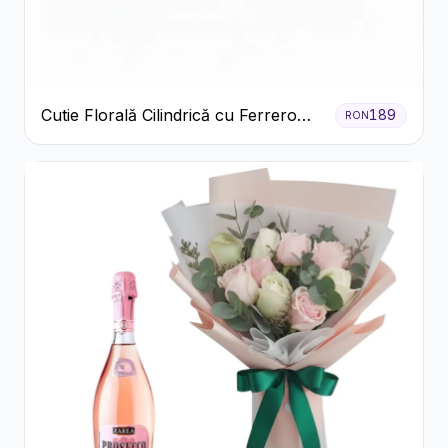
Cutie Florală Cilindrică cu Ferrero
189
RON
Rocher și Trandafiri Pastel