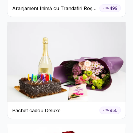
Aranjament Inimă cu Trandafiri Roșii
499
RON
și Floarea Miresei
Pachet cadou Deluxe
950
RON