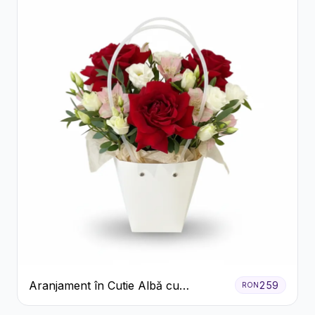
Aranjament în Cutie Albă cu
259
RON
Trandafiri Roșii și Lisianthus