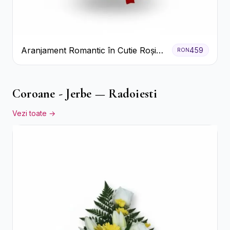
Aranjament Romantic în Cutie Roșie
459
RON
cu Trandafiri și Crizanteme
Coroane - Jerbe — Radoiesti
Vezi toate →