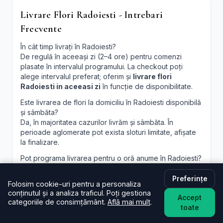
Livrare Flori Radoiesti - Intrebari
Frecvente
În cât timp livrați în Radoiesti?
De regulă în aceeași zi (2–4 ore) pentru comenzi
plasate în intervalul programului. La checkout poți
alege intervalul preferat; oferim și
livrare flori
Radoiesti in aceeasi zi
în funcție de disponibilitate.
Este livrarea de flori la domiciliu în Radoiesti disponibilă
și sâmbăta?
Da, în majoritatea cazurilor livrăm și sâmbăta. În
perioade aglomerate pot exista sloturi limitate, afișate
la finalizare.
Pot programa livrarea pentru o oră anume în Radoiesti?
Oferim intervale orare; pentru ore fixe încercăm să
acomodăm cererea, în funcție de traseul curierilor.
Preferințe
Folosim cookie-uri pentru a personaliza
conținutul și a analiza traficul. Poți gestiona
Pot adăuga un mesaj personalizat la buchet?
Accept
categoriile de consimțământ.
Află mai mult
.
Desigur. Felicitarea este inclusă; scrie mesajul dorit în
toate
câmpul dedicat, iar noi îl vom imprima lizibil. Realizăm și