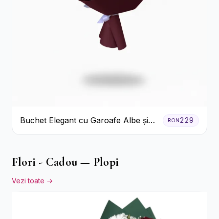
Buchet Elegant cu Garoafe Albe și
229
RON
Eucalipt
Flori - Cadou — Plopi
Vezi toate →