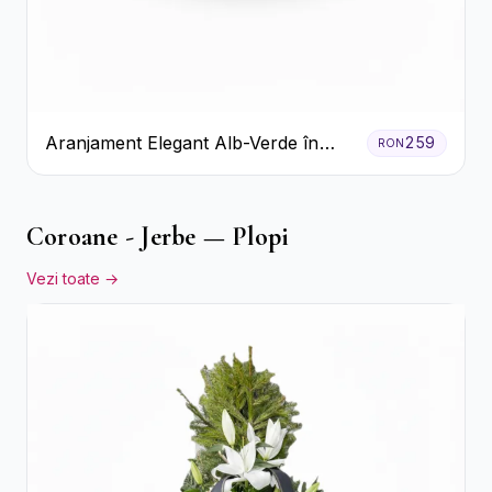
Aranjament Elegant Alb-Verde în
259
RON
Cutie Gri
Coroane - Jerbe — Plopi
Vezi toate →