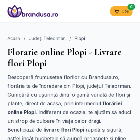
0
Coș
Acasă
/
Județ: Teleorman
/
Plopi
Florarie online Plopi - Livrare
flori Plopi
Descoperă frumusețea florilor cu Brandusa.ro,
florăria ta de încredere din Plopi, județul Teleorman.
Cumpără cu ușurință dintr-o gamă variată de flori și
plante, direct de acasă, prin intermediul
florăriei
online Plopi
. Indiferent de ocazie, te ajutăm să aduci
un strop de culoare în viața celor dragi.
Beneficiază de
livrare flori Plopi
rapidă și sigură,
astfel încât buchetele să ajungă proaspete și pline