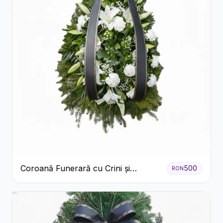
Coroană Funerară cu Crini și
500
RON
Garoafe Albe