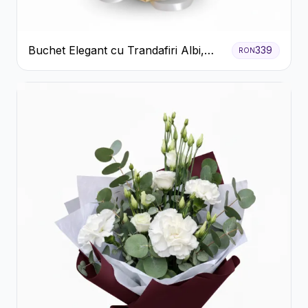
Buchet Elegant cu Trandafiri Albi,
339
RON
Hortensie și Crizanteme Crem