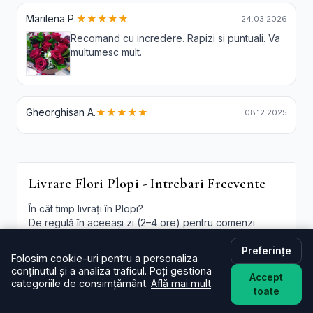
Marilena P.
★★★★★
24.03.2026
Recomand cu incredere. Rapizi si puntuali. Va
multumesc mult.
Gheorghisan A.
★★★★★
08.12.2025
Livrare Flori Plopi - Intrebari Frecvente
În cât timp livrați în Plopi?
De regulă în aceeași zi (2–4 ore) pentru comenzi
plasate în intervalul programului. La checkout poți
alege intervalul preferat; oferim și
livrare flori Plopi in
Preferințe
Folosim cookie-uri pentru a personaliza
aceeasi zi
în funcție de disponibilitate.
conținutul și a analiza traficul. Poți gestiona
Accept
categoriile de consimțământ.
Află mai mult
.
Este livrarea de flori la domiciliu în Plopi disponibilă și
toate
sâmbăta?