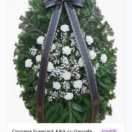
Coroana Funerară Albă cu Garoafe
400
RON