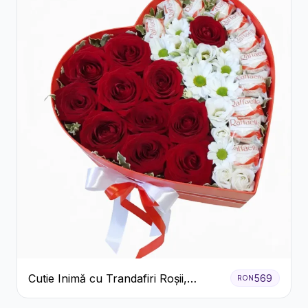
Cutie Inimă cu Trandafiri Roșii,
569
RON
Crizanteme Albe și Bomboane