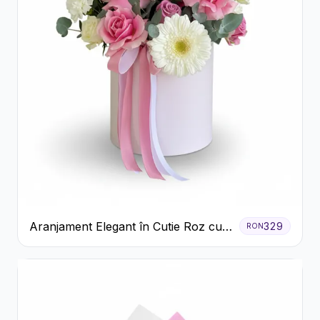
Aranjament Elegant în Cutie Roz cu
329
RON
Trandafiri și Gerbera