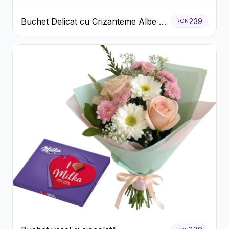
Buchet Delicat cu Crizanteme Albe și
239
RON
Mov