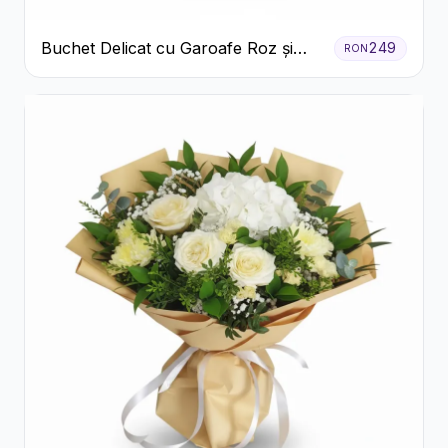
Buchet Delicat cu Garoafe Roz și
249
RON
Crizanteme Albe