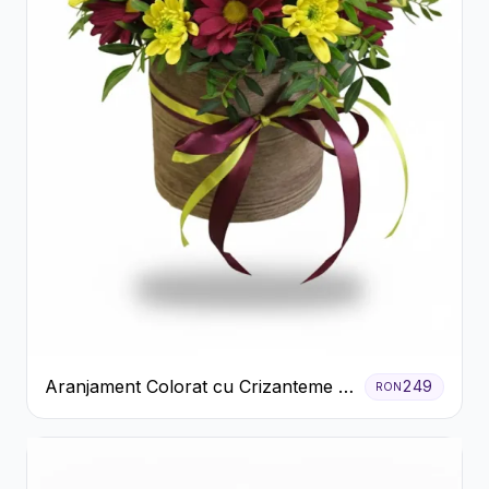
Aranjament Colorat cu Crizanteme în
249
RON
Cutie Rustică