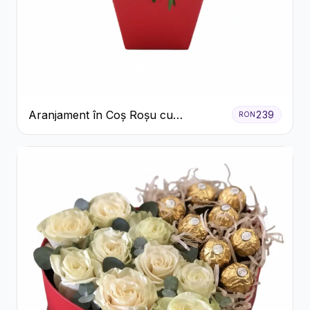
Aranjament în Coș Roșu cu
239
RON
Trandafiri și Crizanteme Albe