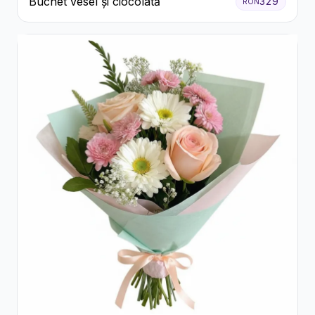
Buchet vesel și ciocolată
329
RON