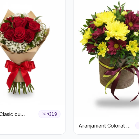
Clasic cu
319
RON
ri Roșii și
Aranjament Colorat cu
ila
Crizanteme în Cutie