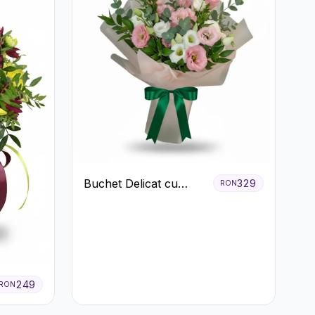
Buchet Delicat cu
329
RON
Lisianthus Alb și Roz
249
RON