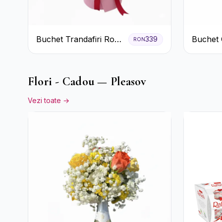
Buchet Trandafiri Roz
Buchet 
339
RON
și Roșii cu Eucalipt și
Trandafi
Gypsophila
Gypsoph
Flori - Cadou — Pleasov
Vezi toate →