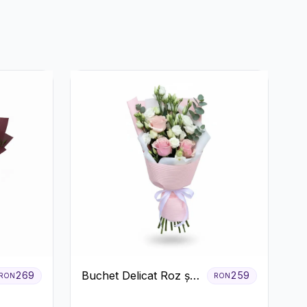
Buchet Delicat Roz și
269
259
RON
RON
Alb cu Trandafiri și