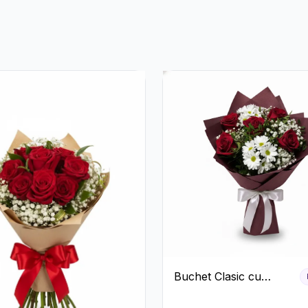
Rustică
Buchet Clasic cu
Trandafiri Roșii și