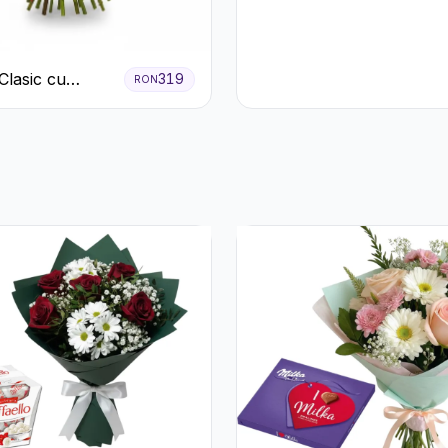
Crizanteme Albe
Clasic cu
319
RON
ri Roșii și
ila