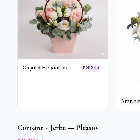
Coșuleț Elegant cu
249
RON
Trandafiri Roșii și
Lisianthus Alb
Aranjam
Verde M
Trandafi
Alstroe
Coroane - Jerbe — Pleasov
Vezi toate →