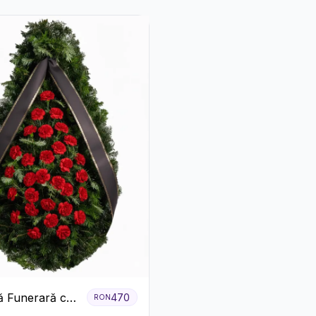
 Funerară cu
470
RON
e