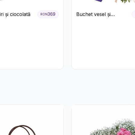
ri și ciocolată
Buchet vesel și
369
RON
ciocolată