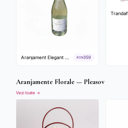
Trandafi
Aranjament Elegant cu
359
RON
Prosecco și Flori
Galbene.
Aranjamente Florale — Pleasov
Vezi toate →