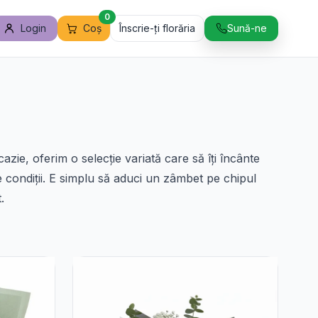
0
Login
Coș
Înscrie-ți florăria
Sună-ne
zie, oferim o selecție variată care să îți încânte
ne condiții. E simplu să aduci un zâmbet pe chipul
.