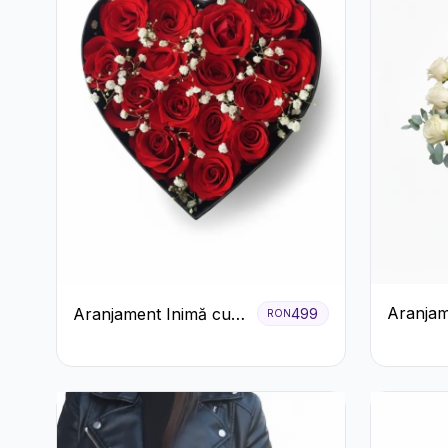
Aranjam
Aranjament Inimă cu
499
RON
Trandafi
Trandafiri Roșii și
Accent
Floarea Miresei