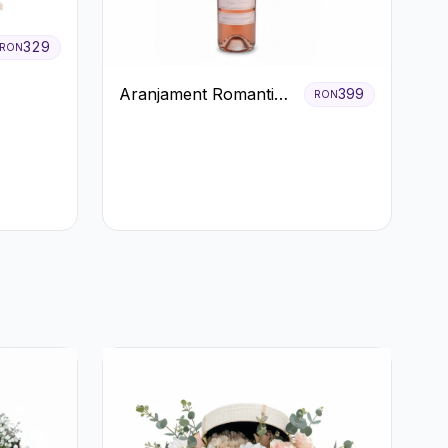
329
RON
Aranjament Romantic
399
RON
cu Vin roze si Flori
pastel