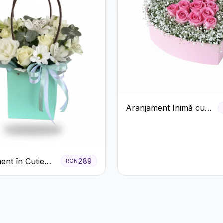
Aranjament Inimă cu
Trandafiri Roz și
Gypsophila Albă
ent în Cutie
289
RON
entă cu
ri și
meria