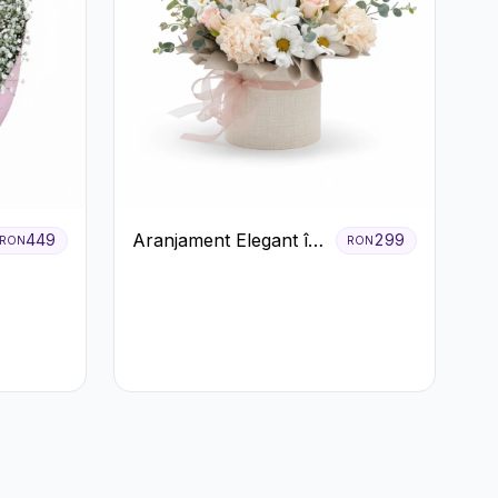
Aranjament Elegant în
449
299
RON
RON
Cutie Crem cu
Crizanteme și
Trandafiri