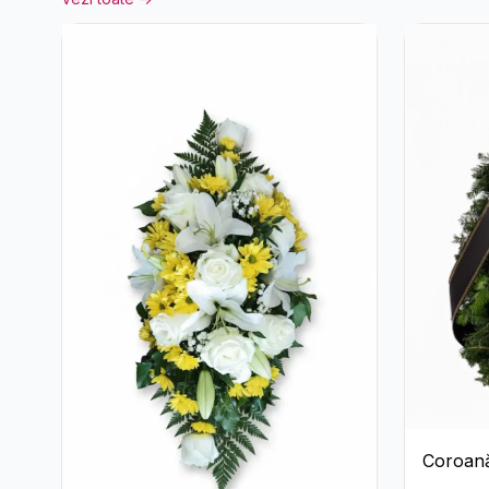
Coroană
Garoaf