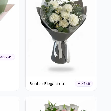
249
RON
Buchet Elegant cu
249
RON
Garoafe Albe și
Eucalipt