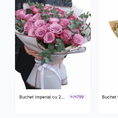
Buchet Imperial cu 25
Buchet 
799
RON
Trandafiri
Trandafi
Gypsoph