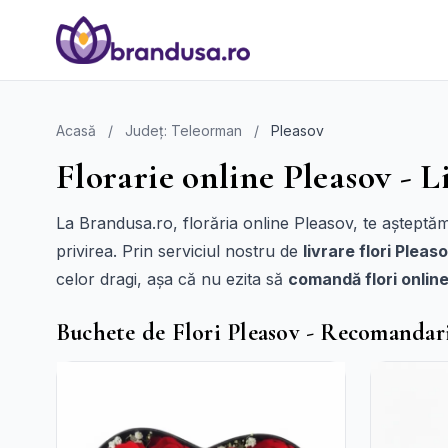
Acasă
/
Județ: Teleorman
/
Pleasov
Florarie online Pleasov - L
La Brandusa.ro, florăria online Pleasov, te așteptăm
privirea. Prin serviciul nostru de
livrare flori Pleas
celor dragi, așa că nu ezita să
comandă flori onlin
Buchete de Flori Pleasov - Recomandar