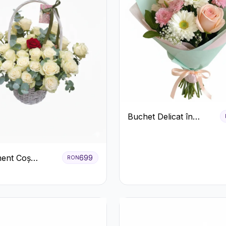
Buchet Delicat în
Nuanțe Pastel cu
Trandafiri și
Crizanteme Roz
ent Coș
699
RON
ri Albi cu
 Roșu