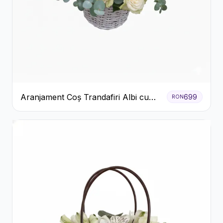
Aranjament Coș Trandafiri Albi cu
699
RON
Accent Roșu