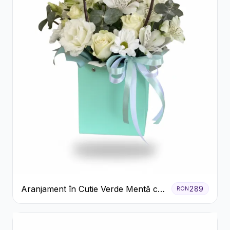
Aranjament în Cutie Verde Mentă cu
289
RON
Trandafiri și Alstroemeria