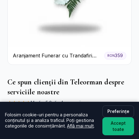
Aranjament Funerar cu Trandafiri
359
RON
Albi Crizanteme Galbene și Crini
Ce spun clienții din Teleorman despre
serviciile noastre
★★★★★
Media: 5.0 din 4 recenzii
Preferințe
Folosim cookie-uri pentru a personaliza
Stancea C.
★★★★★
18.06.2026
conținutul și a analiza traficul. Poți gestiona
Accept
Multumesc pentru promtitudine, profesionalism si calitate
categoriile de consimțământ.
Află mai mult
.
toate
!!