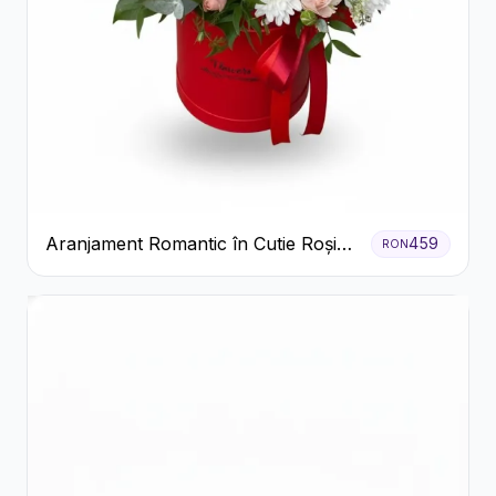
Aranjament Romantic în Cutie Roșie
459
RON
cu Trandafiri și Crizanteme