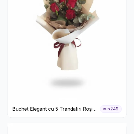
Buchet Elegant cu 5 Trandafiri Roșii
249
RON
și Eucalipt