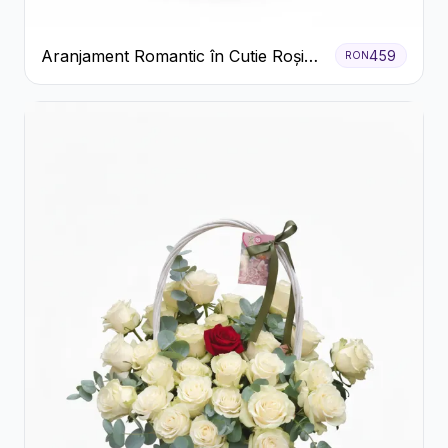
Aranjament Romantic în Cutie Roșie
459
RON
cu Trandafiri și Crizanteme