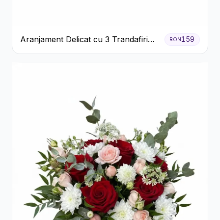
Aranjament Delicat cu 3 Trandafiri
159
RON
Roz în Cutie Albă