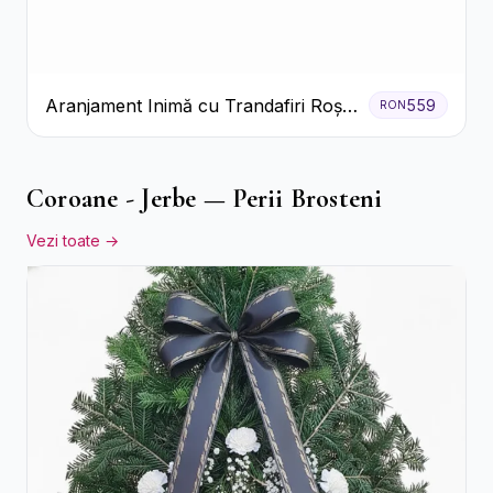
Aranjament Inimă cu Trandafiri Roșii
559
RON
și Ciocolată Ferrero Rocher
Coroane - Jerbe — Perii Brosteni
Vezi toate →