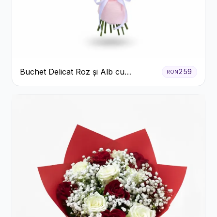
Buchet Delicat Roz și Alb cu
259
RON
Trandafiri și Lisianthus