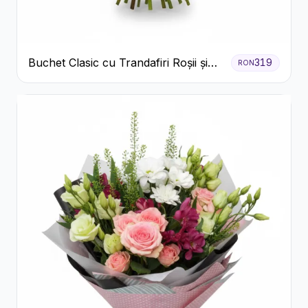
Buchet Clasic cu Trandafiri Roșii și
319
RON
Gypsophila