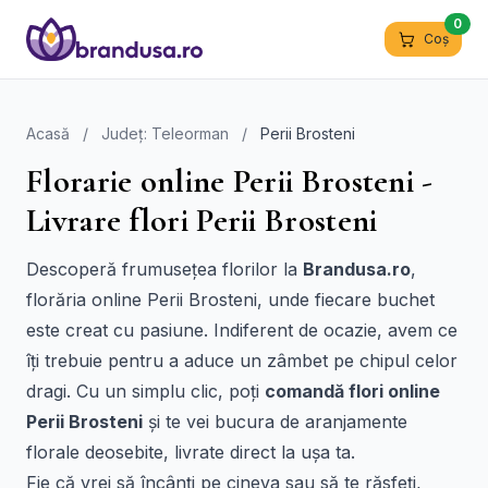
0
Coș
Acasă
/
Județ: Teleorman
/
Perii Brosteni
Florarie online Perii Brosteni -
Livrare flori Perii Brosteni
Descoperă frumusețea florilor la
Brandusa.ro
,
florăria online Perii Brosteni, unde fiecare buchet
este creat cu pasiune. Indiferent de ocazie, avem ce
îți trebuie pentru a aduce un zâmbet pe chipul celor
dragi. Cu un simplu clic, poți
comandă flori online
Perii Brosteni
și te vei bucura de aranjamente
florale deosebite, livrate direct la ușa ta.
Fie că vrei să încânți pe cineva sau să te răsfeți,