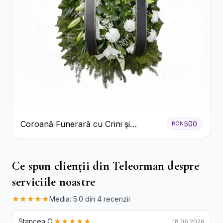
Coroană Funerară cu Crini și
500
RON
Garoafe Albe
Ce spun clienții din Teleorman despre
serviciile noastre
★★★★★
Media: 5.0 din 4 recenzii
Stancea C.
★★★★★
18.06.2026