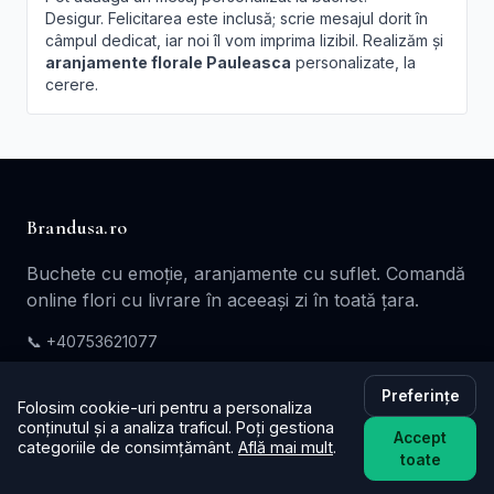
Desigur. Felicitarea este inclusă; scrie mesajul dorit în
câmpul dedicat, iar noi îl vom imprima lizibil. Realizăm și
aranjamente florale Pauleasca
personalizate, la
cerere.
Brandusa.ro
Buchete cu emoție, aranjamente cu suflet. Comandă
online flori cu livrare în aceeași zi în toată țara.
📞
+40753621077
✉️ contact@brandusa.ro
Preferințe
Folosim cookie-uri pentru a personaliza
conținutul și a analiza traficul. Poți gestiona
Servicii
Accept
categoriile de consimțământ.
Află mai mult
.
toate
Buchete de Flori