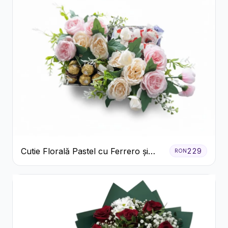
Cutie Florală Pastel cu Ferrero și
229
RON
Raffaello