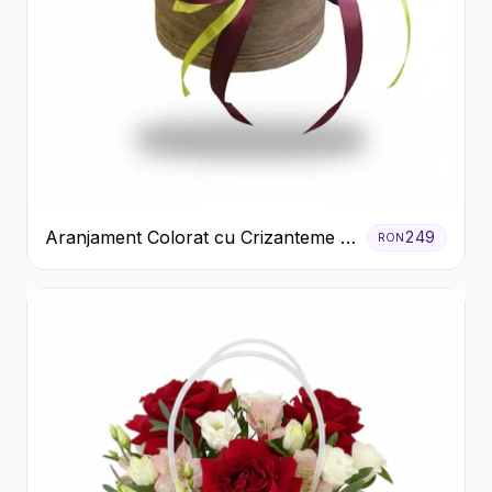
Aranjament Colorat cu Crizanteme în
249
RON
Cutie Rustică