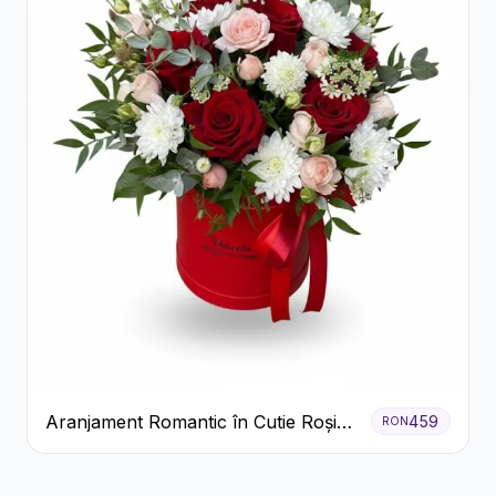
Aranjament Romantic în Cutie Roșie
459
RON
cu Trandafiri și Crizanteme