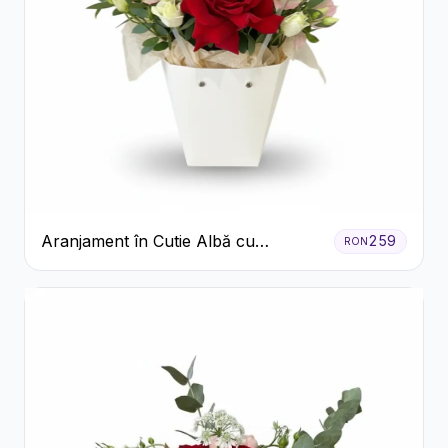
Aranjament în Cutie Albă cu
259
RON
Trandafiri Roșii și Lisianthus