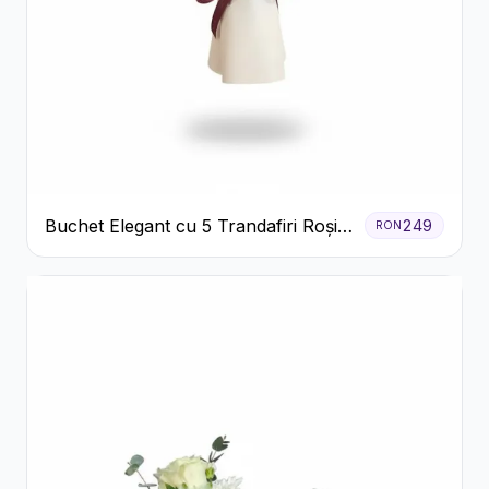
Buchet Elegant cu 5 Trandafiri Roșii
249
RON
și Eucalipt