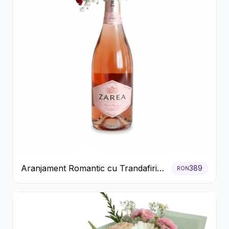
Aranjament Romantic cu Trandafiri
389
RON
Roșii și Șampanie rose