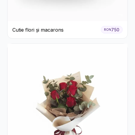
Cutie flori și macarons
750
RON