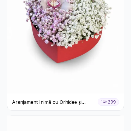
Aranjament Inimă cu Orhidee și
299
RON
Floarea Miresei