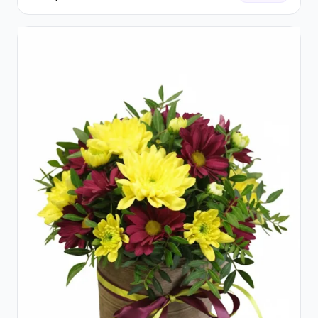
și Gypsophila Albă