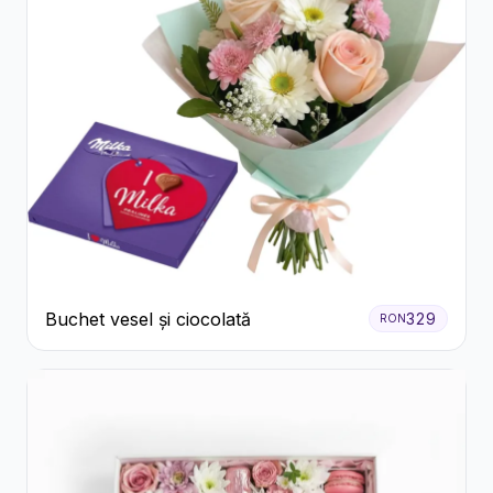
Buchet vesel și ciocolată
329
RON