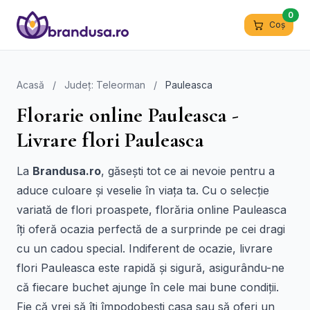
0
Coș
Acasă
/
Județ: Teleorman
/
Pauleasca
Florarie online Pauleasca -
Livrare flori Pauleasca
La
Brandusa.ro
, găsești tot ce ai nevoie pentru a
aduce culoare și veselie în viața ta. Cu o selecție
variată de flori proaspete, florăria online Pauleasca
îți oferă ocazia perfectă de a surprinde pe cei dragi
cu un cadou special. Indiferent de ocazie, livrare
flori Pauleasca este rapidă și sigură, asigurându-ne
că fiecare buchet ajunge în cele mai bune condiții.
Fie că vrei să îți împodobești casa sau să oferi un