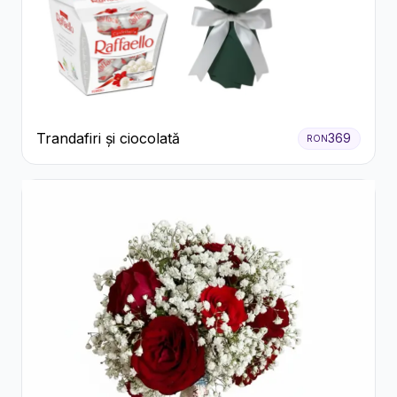
Trandafiri și ciocolată
369
RON