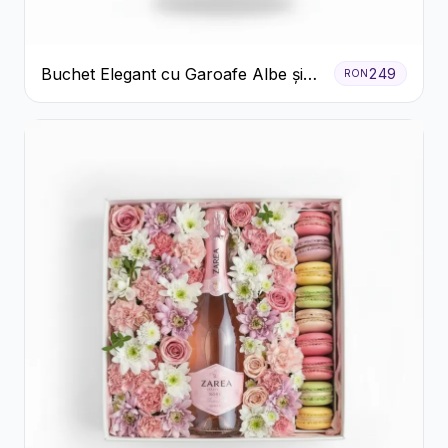
Buchet Elegant cu Garoafe Albe și
249
RON
Eucalipt