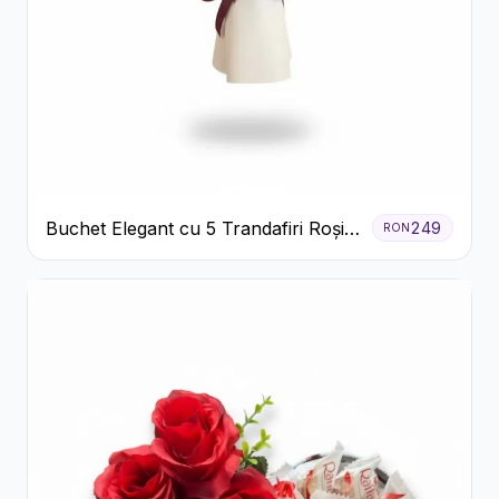
Buchet Elegant cu 5 Trandafiri Roșii
249
RON
și Eucalipt