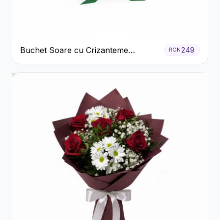
Buchet Soare cu Crizanteme
249
RON
Galbene și Trandafiri Albi