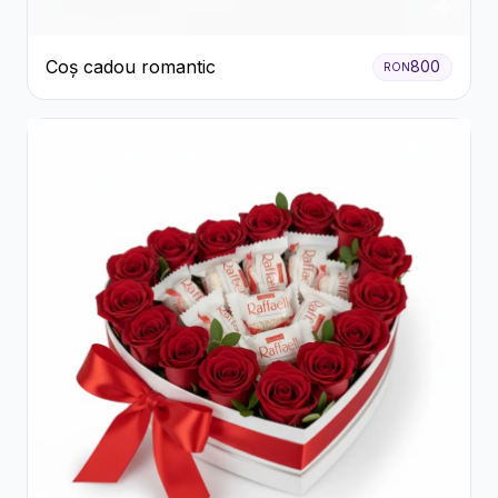
Coș cadou romantic
800
RON