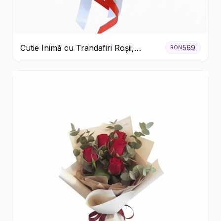
Cutie Inimă cu Trandafiri Roșii,
569
RON
Crizanteme Albe și Bomboane
Raffaello