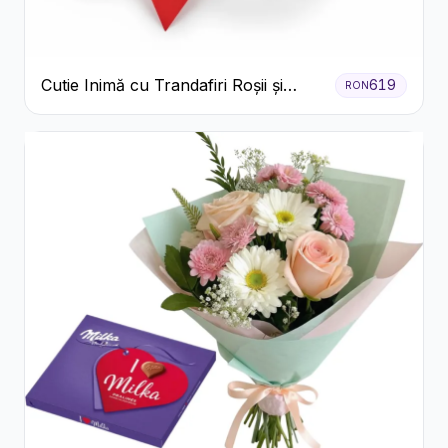
Cutie Inimă cu Trandafiri Roșii și
619
RON
Bomboane Raffaello