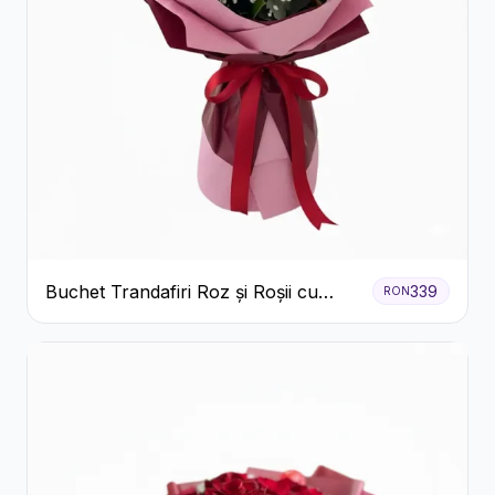
Buchet Trandafiri Roz și Roșii cu
339
RON
Eucalipt și Gypsophila