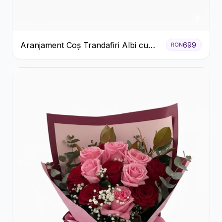
Aranjament Coș Trandafiri Albi cu
699
RON
Accent Roșu