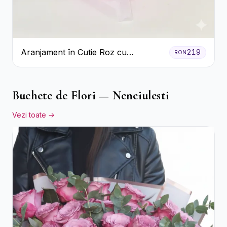
Aranjament în Cutie Roz cu
219
RON
Crizanteme Albe și Lila
Buchete de Flori — Nenciulesti
Vezi toate →