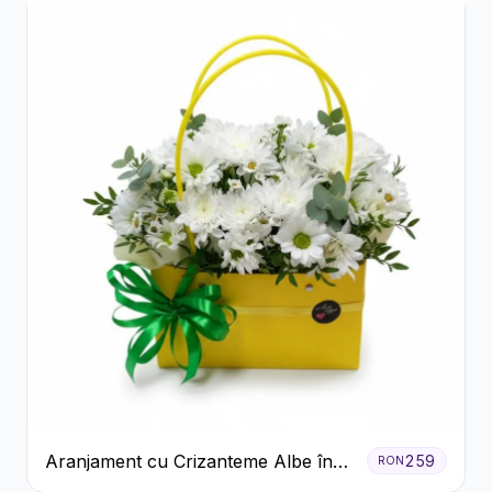
Aranjament cu Crizanteme Albe în
259
RON
Cutie Galbenă