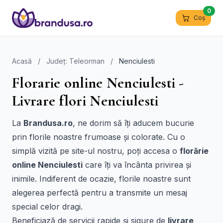
0
Coș
Acasă
/
Județ: Teleorman
/
Nenciulesti
Florarie online Nenciulesti -
Livrare flori Nenciulesti
La
Brandusa.ro
, ne dorim să îți aducem bucurie
prin florile noastre frumoase și colorate. Cu o
simplă vizită pe site-ul nostru, poți accesa o
florărie
online Nenciulesti
care îți va încânta privirea și
inimile. Indiferent de ocazie, florile noastre sunt
alegerea perfectă pentru a transmite un mesaj
special celor dragi.
Beneficiază de servicii rapide și sigure de
livrare