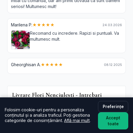
initial cu comanda, dar am primit dovada ca sunt oameni
seriosi! Multumesc mult!
Marilena P.
★★★★★
24.03.2026
Recomand cu incredere. Rapizi si puntuali. Va
multumesc mult.
Gheorghisan A.
★★★★★
08.12.2025
Livrare Flori Nenciulesti - Intrebari
Frecvente
Preferințe
Folosim cookie-uri pentru a personaliza
În cât timp livrați în Nenciulesti?
conținutul și a analiza traficul. Poți gestiona
Accept
De regulă în aceeași zi (2–4 ore) pentru comenzi
categoriile de consimțământ.
Află mai mult
.
toate
plasate în intervalul programului. La checkout poți
alege intervalul preferat; oferim și
livrare flori