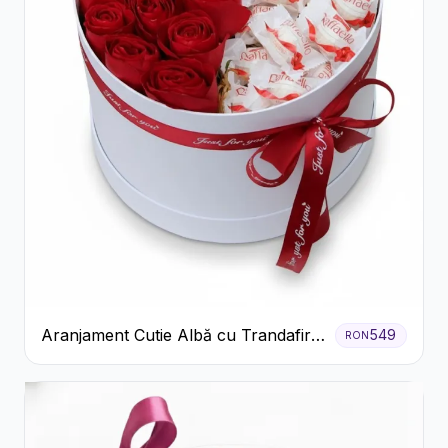
Aranjament Cutie Albă cu Trandafiri
549
RON
Roșii și Raffaello