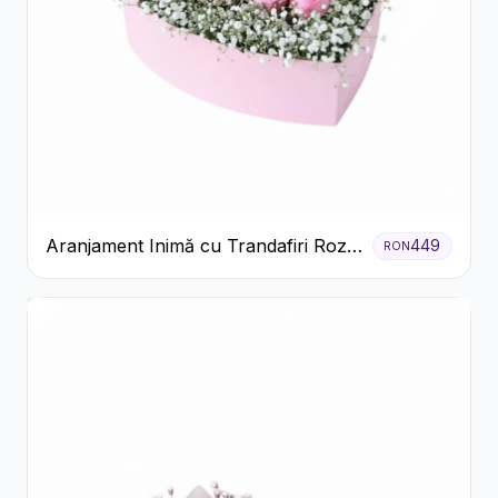
Aranjament Inimă cu Trandafiri Roz
449
RON
și Gypsophila Albă