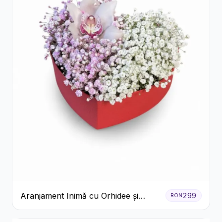
Aranjament Inimă cu Orhidee și
299
RON
Floarea Miresei