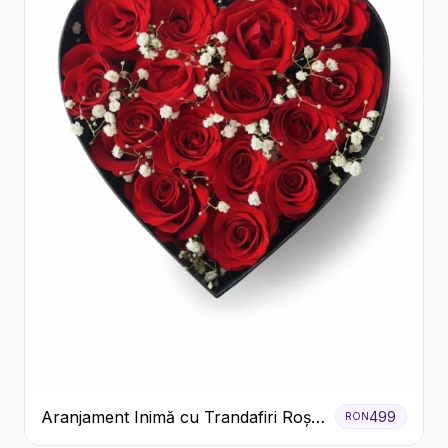
Aranjament Inimă cu Trandafiri Roșii
499
RON
și Floarea Miresei