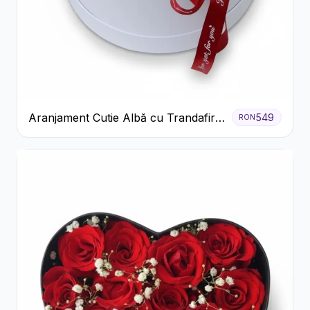
Aranjament Cutie Albă cu Trandafiri
549
RON
Roșii și Raffaello