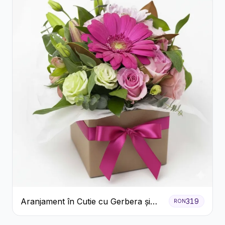
Aranjament în Cutie cu Gerbera și
319
RON
Trandafiri Roz