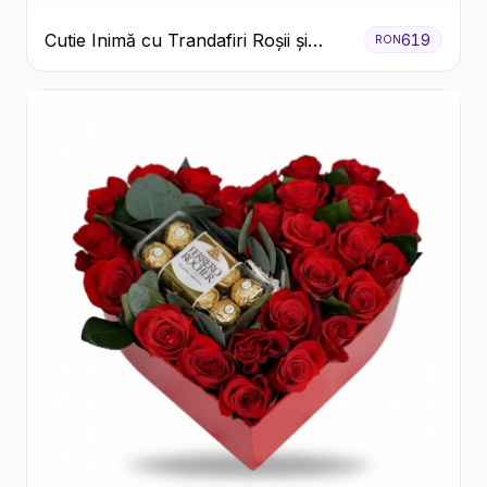
Cutie Inimă cu Trandafiri Roșii și
619
RON
Bomboane Raffaello