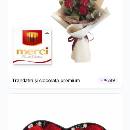
Trandafiri și ciocolată premium
389
RON