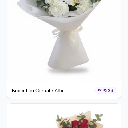
Buchet cu Garoafe Albe
229
RON