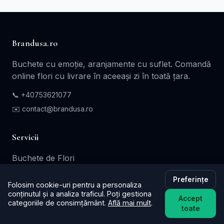
Brandusa.ro
Buchete cu emoție, aranjamente cu suflet. Comandă
online flori cu livrare în aceeași zi în toată țara.
📞
+40753621077
✉️ contact@brandusa.ro
Servicii
Buchete de Flori
Flori - Cadou
Preferințe
Folosim cookie-uri pentru a personaliza
Aranjamente Florale
conținutul și a analiza traficul. Poți gestiona
Accept
categoriile de consimțământ.
Află mai mult
.
Coroane - Jerbe
toate
Cutii Cadou