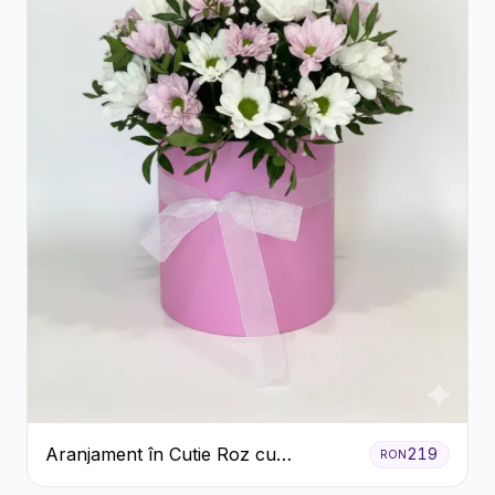
Aranjament în Cutie Roz cu
219
RON
Crizanteme Albe și Lila