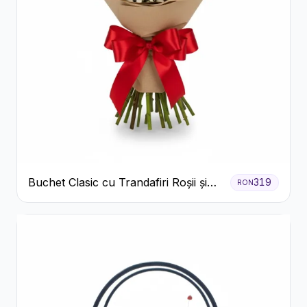
Buchet Clasic cu Trandafiri Roșii și
319
RON
Gypsophila