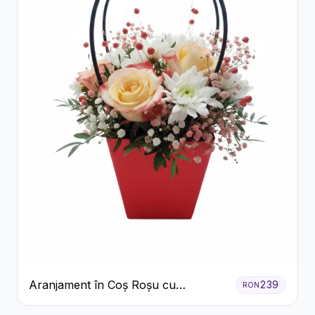
Aranjament în Coș Roșu cu
239
RON
Trandafiri și Crizanteme Albe