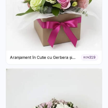
Aranjament în Cutie cu Gerbera și
319
RON
Trandafiri Roz