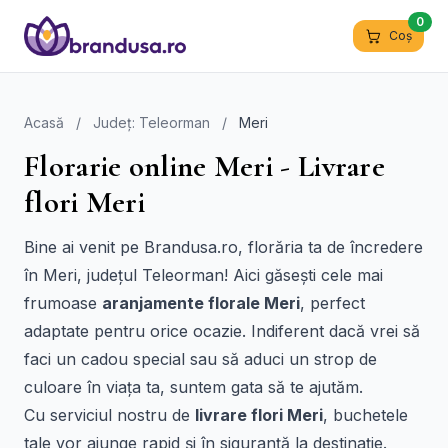
0
Coș
Acasă
/
Județ: Teleorman
/
Meri
Florarie online Meri - Livrare
flori Meri
Bine ai venit pe Brandusa.ro, florăria ta de încredere
în Meri, județul Teleorman! Aici găsești cele mai
frumoase
aranjamente florale Meri
, perfect
adaptate pentru orice ocazie. Indiferent dacă vrei să
faci un cadou special sau să aduci un strop de
culoare în viața ta, suntem gata să te ajutăm.
Cu serviciul nostru de
livrare flori Meri
, buchetele
tale vor ajunge rapid și în siguranță la destinație.