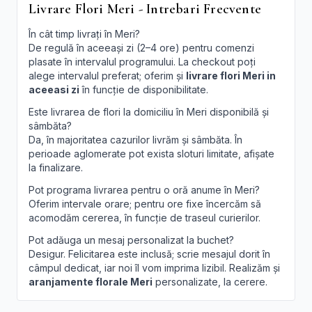
Livrare Flori Meri - Intrebari Frecvente
În cât timp livrați în Meri?
De regulă în aceeași zi (2–4 ore) pentru comenzi
plasate în intervalul programului. La checkout poți
alege intervalul preferat; oferim și
livrare flori Meri in
aceeasi zi
în funcție de disponibilitate.
Este livrarea de flori la domiciliu în Meri disponibilă și
sâmbăta?
Da, în majoritatea cazurilor livrăm și sâmbăta. În
perioade aglomerate pot exista sloturi limitate, afișate
la finalizare.
Pot programa livrarea pentru o oră anume în Meri?
Oferim intervale orare; pentru ore fixe încercăm să
acomodăm cererea, în funcție de traseul curierilor.
Pot adăuga un mesaj personalizat la buchet?
Desigur. Felicitarea este inclusă; scrie mesajul dorit în
câmpul dedicat, iar noi îl vom imprima lizibil. Realizăm și
aranjamente florale Meri
personalizate, la cerere.