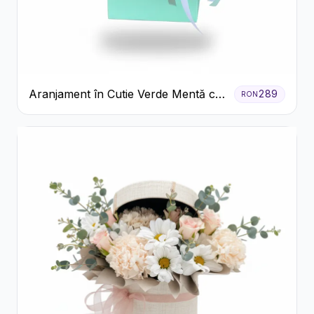
Aranjament în Cutie Verde Mentă cu
289
RON
Trandafiri și Alstroemeria