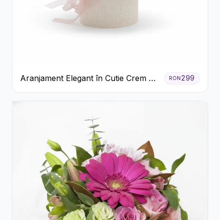
Aranjament Elegant în Cutie Crem cu
299
RON
Crizanteme și Trandafiri