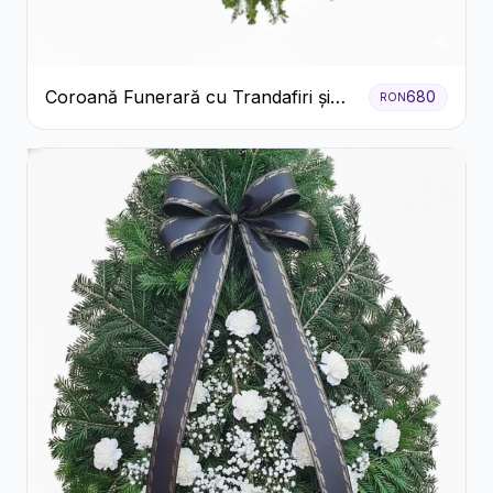
Coroană Funerară cu Trandafiri și
680
RON
Crini