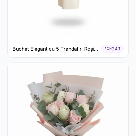
Buchet Elegant cu 5 Trandafiri Roșii
249
RON
și Eucalipt