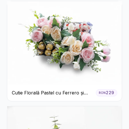
Cutie Florală Pastel cu Ferrero și
229
RON
Raffaello