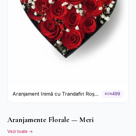
Aranjament Inimă cu Trandafiri Roșii
499
RON
și Floarea Miresei
Aranjamente Florale — Meri
Vezi toate →