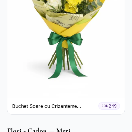
Buchet Soare cu Crizanteme
249
RON
Galbene și Trandafiri Albi
Flori - Cadou — Meri