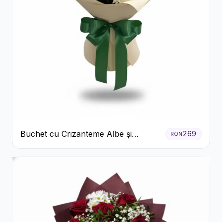
Buchet cu Crizanteme Albe și
269
RON
Galbene