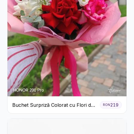
Buchet Surpriză Colorat cu Flori de
219
RON
Sezon