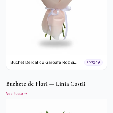
Buchet Delicat cu Garoafe Roz și
249
RON
Crizanteme Albe
Buchete de Flori — Linia Costii
Vezi toate →