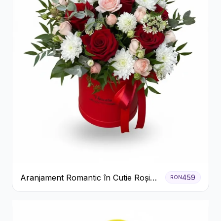
Aranjament Romantic în Cutie Roșie
459
RON
cu Trandafiri și Crizanteme