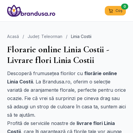
0
Coș
Acasă
/
Județ: Teleorman
/
Linia Costii
Florarie online Linia Costii -
Livrare flori Linia Costii
Descoperă frumusețea florilor cu
florărie online
Linia Costii
. La Brandusa.ro, oferim o selecție
variată de aranjamente florale, perfecte pentru orice
ocazie. Fie că vrei să surprinzi pe cineva drag sau
să adaugi un strop de culoare în casa ta, suntem aici
să te ajutăm.
Profită de serviciile noastre de
livrare flori Linia
Costii
, care îți garantează că florile tale vor ajunge