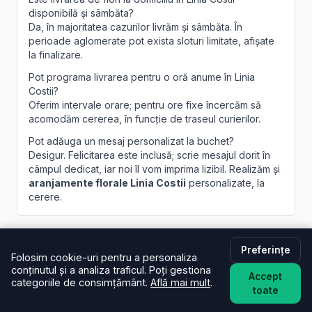
disponibilă și sâmbăta?
Da, în majoritatea cazurilor livrăm și sâmbăta. În
perioade aglomerate pot exista sloturi limitate, afișate
la finalizare.
Pot programa livrarea pentru o oră anume în Linia
Costii?
Oferim intervale orare; pentru ore fixe încercăm să
acomodăm cererea, în funcție de traseul curierilor.
Pot adăuga un mesaj personalizat la buchet?
Desigur. Felicitarea este inclusă; scrie mesajul dorit în
câmpul dedicat, iar noi îl vom imprima lizibil. Realizăm și
aranjamente florale Linia Costii
personalizate, la
cerere.
Preferințe
Folosim cookie-uri pentru a personaliza
conținutul și a analiza traficul. Poți gestiona
Accept
categoriile de consimțământ.
Află mai mult
.
Brandusa.ro
toate