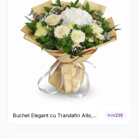
Buchet Elegant cu Trandafiri Albi,
339
RON
Hortensie și Crizanteme Crem