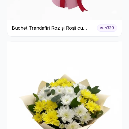
Buchet Trandafiri Roz și Roșii cu
339
RON
Eucalipt și Gypsophila