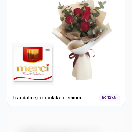
Trandafiri și ciocolată premium
389
RON