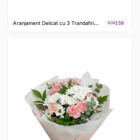
Aranjament Delicat cu 3 Trandafiri
159
RON
Roz în Cutie Albă