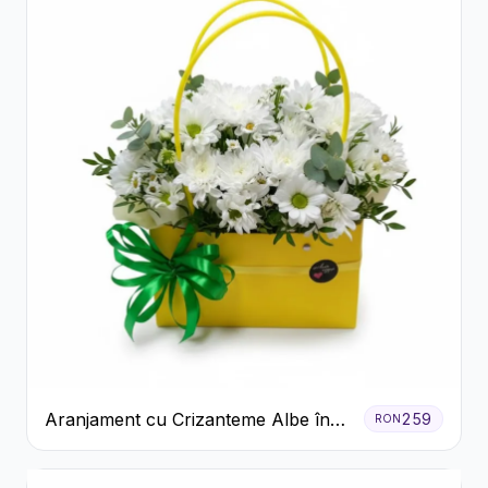
Aranjament cu Crizanteme Albe în
259
RON
Cutie Galbenă