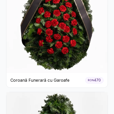
Coroană Funerară cu Garoafe
470
RON