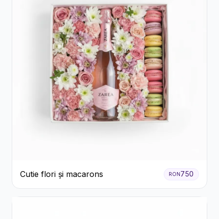
Cutie flori și macarons
750
RON