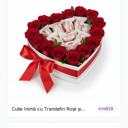
Cutie Inimă cu Trandafiri Roșii și
619
RON
Bomboane Raffaello