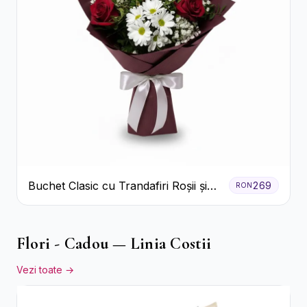
Buchet Clasic cu Trandafiri Roșii și
269
RON
Crizanteme Albe
Flori - Cadou — Linia Costii
Vezi toate →