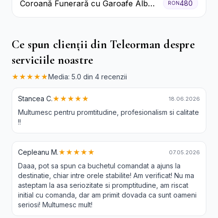
Coroană Funerară cu Garoafe Albe
480
RON
și Crizanteme
Ce spun clienții din Teleorman despre
serviciile noastre
★★★★★
Media: 5.0 din 4 recenzii
Stancea C.
★★★★★
18.06.2026
Multumesc pentru promtitudine, profesionalism si calitate
!!
Cepleanu M.
★★★★★
07.05.2026
Daaa, pot sa spun ca buchetul comandat a ajuns la
destinatie, chiar intre orele stabilite! Am verificat! Nu ma
asteptam la asa seriozitate si promptitudine, am riscat
initial cu comanda, dar am primit dovada ca sunt oameni
seriosi! Multumesc mult!