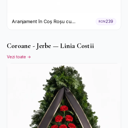
Aranjament în Coș Roșu cu
239
RON
Trandafiri și Crizanteme Albe
Coroane - Jerbe — Linia Costii
Vezi toate →