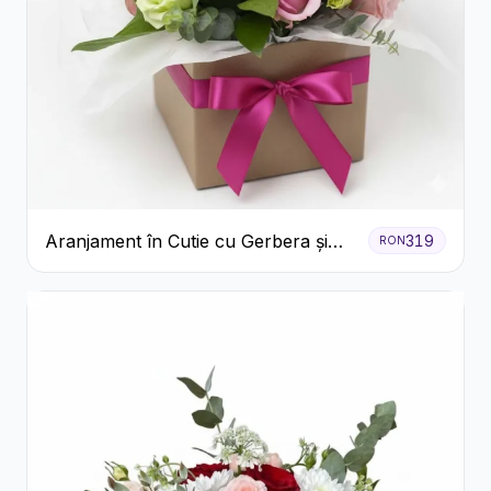
Aranjament în Cutie cu Gerbera și
319
RON
Trandafiri Roz