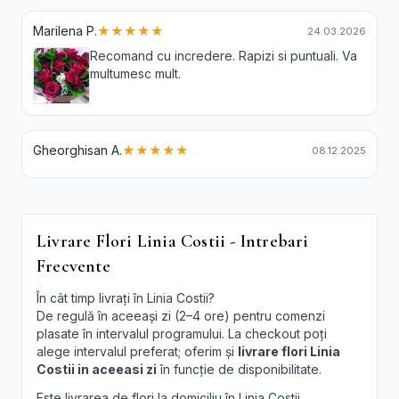
Marilena P.
★★★★★
24.03.2026
Recomand cu incredere. Rapizi si puntuali. Va
multumesc mult.
Gheorghisan A.
★★★★★
08.12.2025
Livrare Flori Linia Costii - Intrebari
Frecvente
În cât timp livrați în Linia Costii?
De regulă în aceeași zi (2–4 ore) pentru comenzi
plasate în intervalul programului. La checkout poți
alege intervalul preferat; oferim și
livrare flori Linia
Costii in aceeasi zi
în funcție de disponibilitate.
Este livrarea de flori la domiciliu în Linia Costii