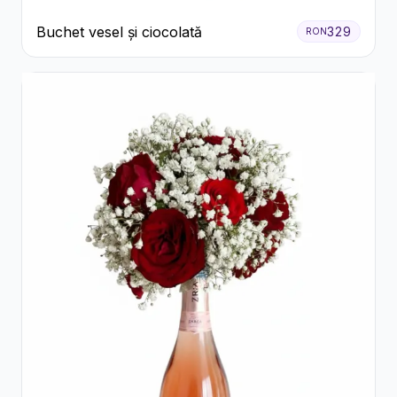
Buchet vesel și ciocolată
329
RON