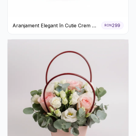
Aranjament Elegant în Cutie Crem cu
299
RON
Crizanteme și Trandafiri