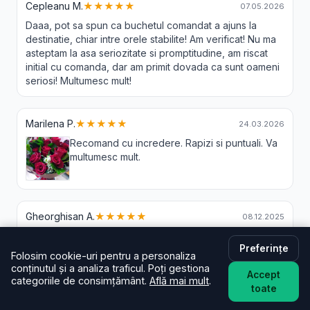
Cepleanu M.
★★★★★
07.05.2026
Daaa, pot sa spun ca buchetul comandat a ajuns la
destinatie, chiar intre orele stabilite! Am verificat! Nu ma
asteptam la asa seriozitate si promptitudine, am riscat
initial cu comanda, dar am primit dovada ca sunt oameni
seriosi! Multumesc mult!
Marilena P.
★★★★★
24.03.2026
Recomand cu incredere. Rapizi si puntuali. Va
multumesc mult.
Gheorghisan A.
★★★★★
08.12.2025
Preferințe
Folosim cookie-uri pentru a personaliza
conținutul și a analiza traficul. Poți gestiona
Accept
categoriile de consimțământ.
Află mai mult
.
Livrare Flori Izvoarele - Intrebari
toate
Frecvente