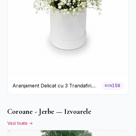
Aranjament Delicat cu 3 Trandafiri
159
RON
Roz în Cutie Albă
Coroane - Jerbe — Izvoarele
Vezi toate →