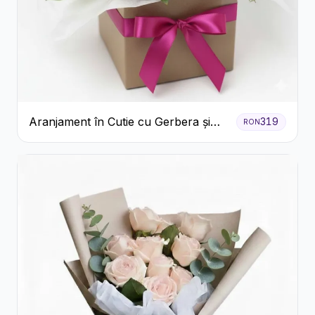
Aranjament în Cutie cu Gerbera și
319
RON
Trandafiri Roz