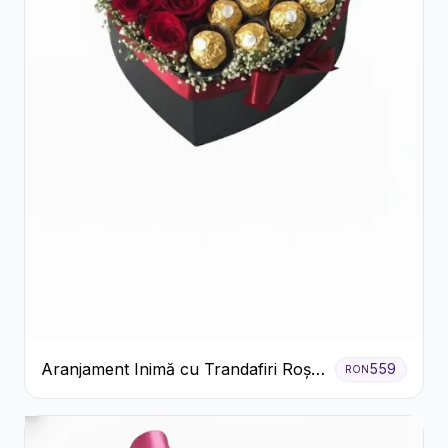
Aranjament Inimă cu Trandafiri Roșii
559
RON
și Ciocolată Ferrero Rocher