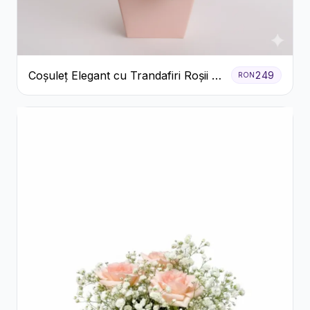
Coșuleț Elegant cu Trandafiri Roșii și
249
RON
Lisianthus Alb