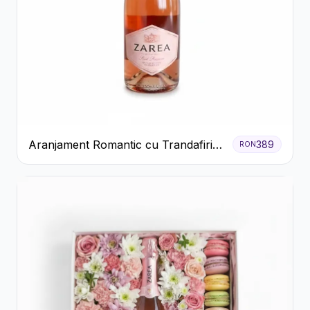
Aranjament Romantic cu Trandafiri
389
RON
Roșii și Șampanie rose