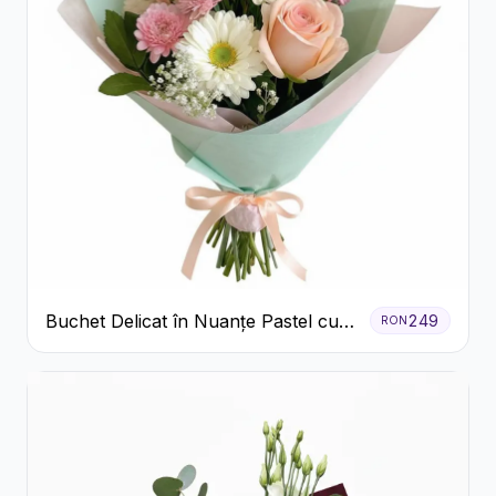
Buchet Delicat în Nuanțe Pastel cu
249
RON
Trandafiri și Crizanteme Roz