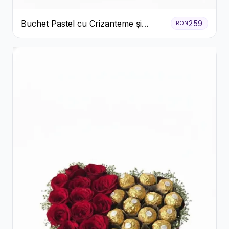
Buchet Pastel cu Crizanteme și
259
RON
Garoafe