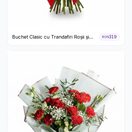
Buchet Clasic cu Trandafiri Roșii și
319
RON
Gypsophila