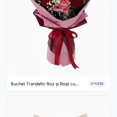
Buchet Trandafiri Roz și Roșii cu
339
RON
Eucalipt și Gypsophila