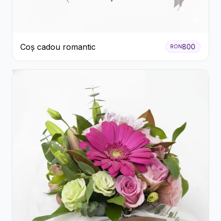
Coș cadou romantic
800
RON