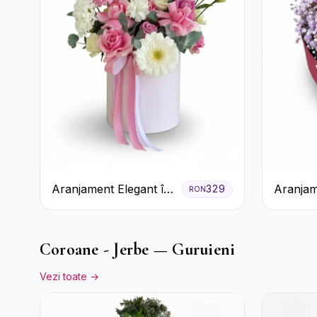
Aranjament Elegant în
Aranjam
329
RON
Cutie Roz cu Trandafiri
Orhidee
și Gerbera
Miresei
Coroane - Jerbe — Guruieni
Vezi toate →