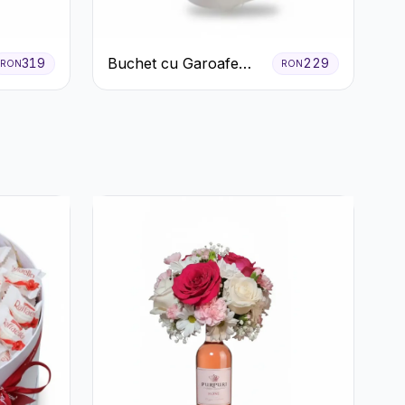
Buchet cu Garoafe
319
229
RON
RON
Albe