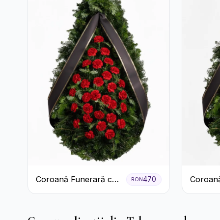
Coroană Funerară cu
Coroană
470
RON
Garoafe
Garoafe
Crizant