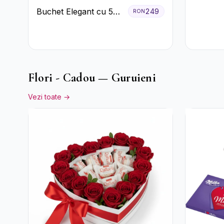
Trandafi
Buchet Elegant cu 5
249
RON
Crizant
Trandafiri Roșii și
Eucalipt
Flori - Cadou — Guruieni
Vezi toate →