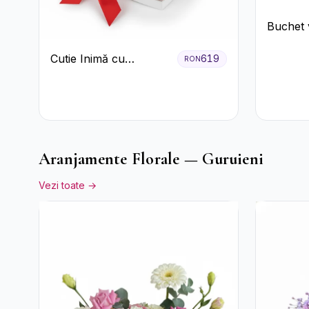
Buchet v
ciocolat
Cutie Inimă cu
619
RON
Trandafiri Roșii și
Bomboane Raffaello
Aranjamente Florale — Guruieni
Vezi toate →