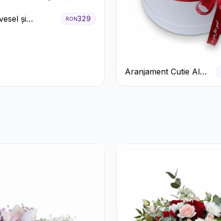
esel și
329
RON
ă
Aranjament Cutie Albă
cu Trandafiri Roșii și
Raffaello