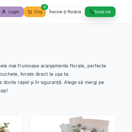
0
Login
Coș
Înscrie-ți florăria
Sună-ne
i cele mai frumoase aranjamente florale, perfecte
uchete, livrate direct la ușa ta.
ile dorite rapid și în siguranță. Alege să mergi pe
cap!