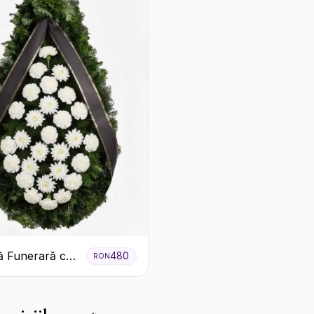
 Funerară cu
480
RON
 Albe și
eme