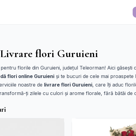
 Livrare flori Guruieni
ă pentru florile din Guruieni, județul Teleorman! Aici găseșt
ă flori online Guruieni
și te bucuri de cele mai proaspete b
erviciile noastre de
livrare flori Guruieni
, care îți aduc flor
transformă-ți zilele cu culori și arome florale, fără bătăi de 
ri