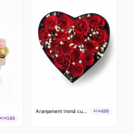
Aranjament Inimă cu
499
RON
Trandafiri Roșii și
189
RON
Floarea Miresei