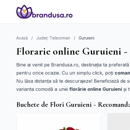
Acasă
/
Județ: Teleorman
/
Guruieni
Florarie online Guruieni -
Bine ai venit pe Brandusa.ro, destinația ta preferat
pentru orice ocazie. Cu un simplu click, poți
comand
Nu lăsa distanța să te descurajeze! Beneficiază de s
varianta comodă a unei
florărie online Guruieni
și 
Buchete de Flori Guruieni - Recomanda