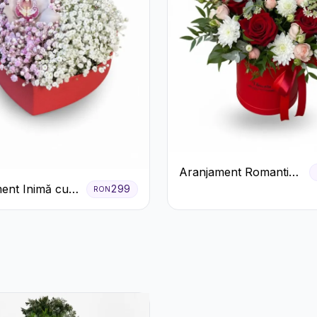
Aranjament Romantic
în Cutie Roșie cu
ent Inimă cu
299
RON
Trandafiri și
 și Floarea
Crizanteme