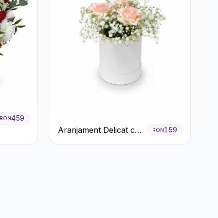
459
RON
Aranjament Delicat cu
159
RON
3 Trandafiri Roz în
Cutie Albă