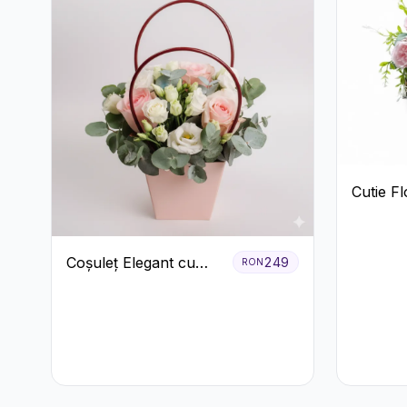
Cutie Fl
Ferrero 
Coșuleț Elegant cu
249
RON
Trandafiri Roșii și
Lisianthus Alb