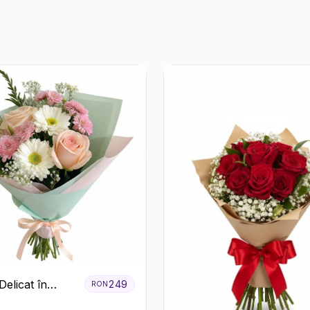
elicat în
249
RON
Pastel cu