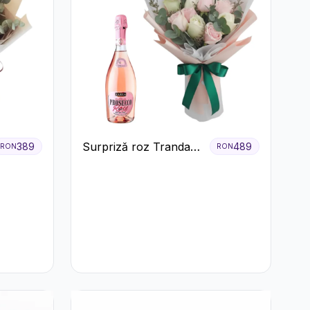
Surpriză roz Trandafiri
389
489
RON
RON
și prosecco