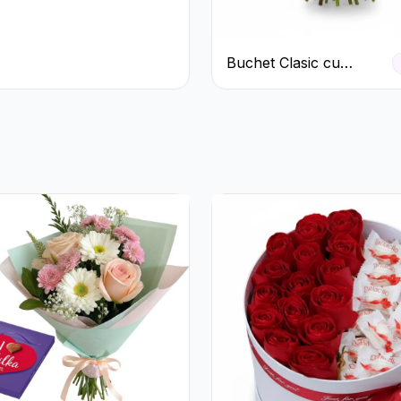
ri și
eme Roz
Buchet Clasic cu
Trandafiri Roșii și
Gypsophila