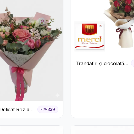
Trandafiri și ciocolată
premium
Delicat Roz de
339
RON
ră