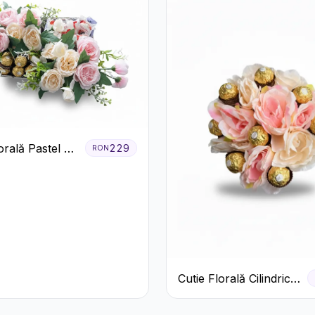
orală Pastel cu
229
RON
și Raffaello
Cutie Florală Cilindrică
cu Ferrero Rocher și
Trandafiri Pastel