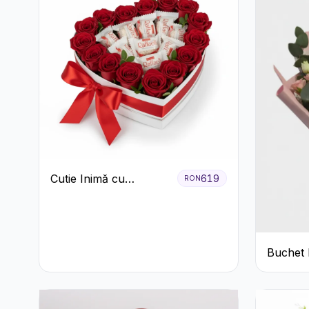
Cutie Inimă cu
619
RON
Trandafiri Roșii și
Bomboane Raffaello
Buchet 
primăva