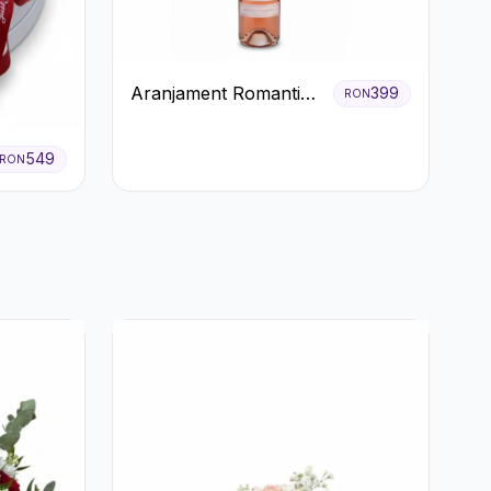
Aranjament Romantic
399
RON
cu Vin roze si Flori
pastel
549
RON