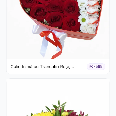
Cutie Inimă cu Trandafiri Roșii,
569
RON
Crizanteme Albe și Bomboane
Raffaello