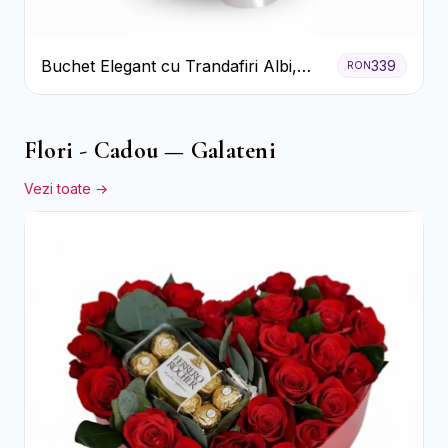
Buchet Elegant cu Trandafiri Albi,
339
RON
Hortensie și Crizanteme Crem
Flori - Cadou — Galateni
Vezi toate →