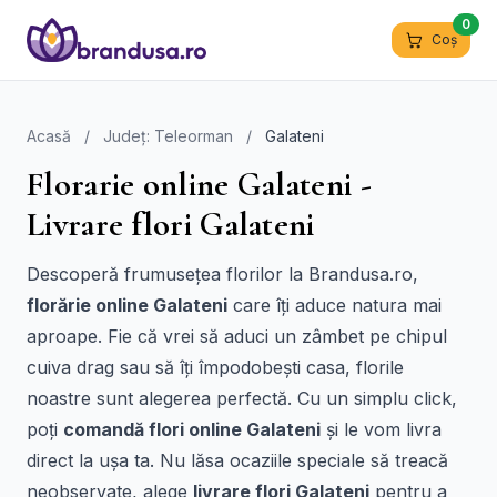
0
Coș
Acasă
/
Județ: Teleorman
/
Galateni
Florarie online Galateni -
Livrare flori Galateni
Descoperă frumusețea florilor la Brandusa.ro,
florărie online Galateni
care îți aduce natura mai
aproape. Fie că vrei să aduci un zâmbet pe chipul
cuiva drag sau să îți împodobești casa, florile
noastre sunt alegerea perfectă. Cu un simplu click,
poți
comandă flori online Galateni
și le vom livra
direct la ușa ta. Nu lăsa ocaziile speciale să treacă
neobservate, alege
livrare flori Galateni
pentru a