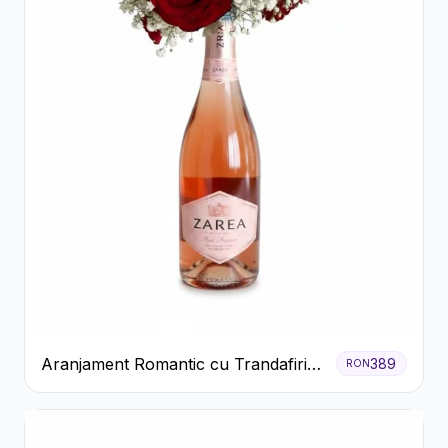
Aranjament Romantic cu Trandafiri
389
RON
Roșii și Șampanie rose