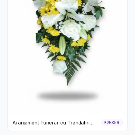
Aranjament Funerar cu Trandafiri
359
RON
Albi Crizanteme Galbene și Crini