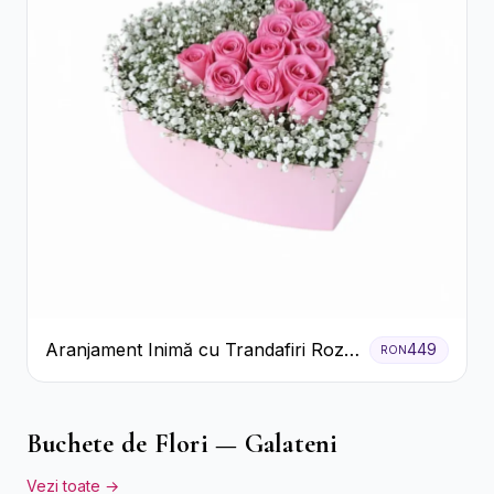
Aranjament Inimă cu Trandafiri Roz
449
RON
și Gypsophila Albă
Buchete de Flori — Galateni
Vezi toate →