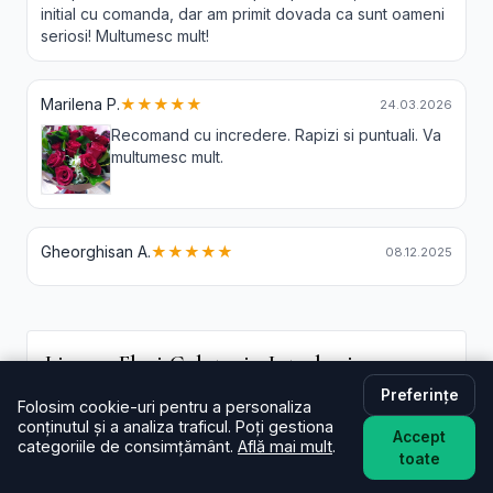
initial cu comanda, dar am primit dovada ca sunt oameni
seriosi! Multumesc mult!
Marilena P.
★★★★★
24.03.2026
Recomand cu incredere. Rapizi si puntuali. Va
multumesc mult.
Gheorghisan A.
★★★★★
08.12.2025
Livrare Flori Galateni - Intrebari
Frecvente
Preferințe
Folosim cookie-uri pentru a personaliza
conținutul și a analiza traficul. Poți gestiona
În cât timp livrați în Galateni?
Accept
categoriile de consimțământ.
Află mai mult
.
De regulă în aceeași zi (2–4 ore) pentru comenzi
toate
plasate în intervalul programului. La checkout poți