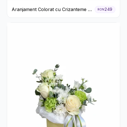
Aranjament Colorat cu Crizanteme în
249
RON
Cutie Rustică