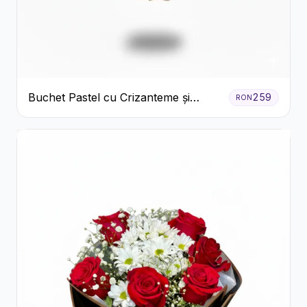
Buchet Pastel cu Crizanteme și
259
RON
Garoafe