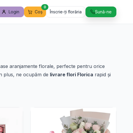
0
Login
Coș
Înscrie-ți florăria
Sună-ne
moase aranjamente florale, perfecte pentru orice
. În plus, ne ocupăm de
livrare flori Florica
rapid și