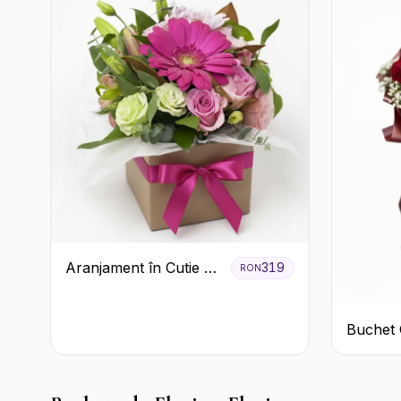
Aranjament în Cutie cu
319
RON
Gerbera și Trandafiri
Roz
Buchet 
de Trand