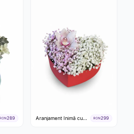
Aranjament Inimă cu
289
299
RON
RON
Orhidee și Floarea
Miresei