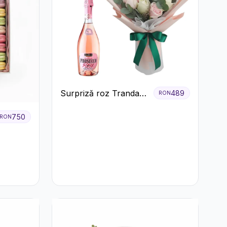
Surpriză roz Trandafiri
489
RON
și prosecco
750
RON