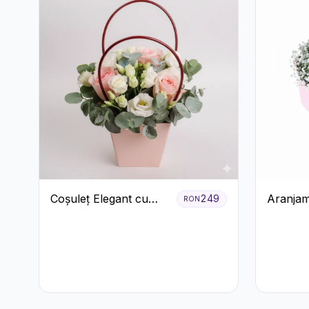
Coșuleț Elegant cu
Aranjam
249
RON
Trandafiri Roșii și
Trandafi
Lisianthus Alb
Gypsoph