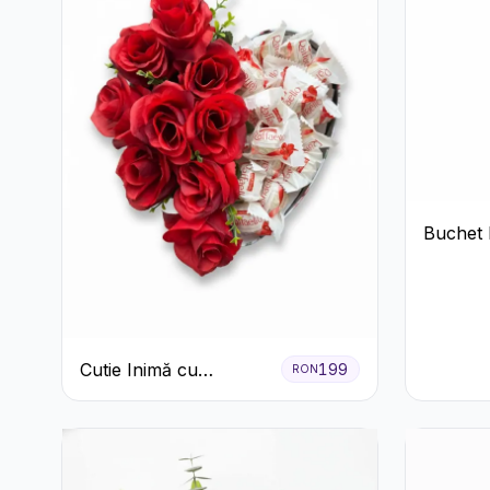
Buchet 
Alb cu T
Lisianth
Cutie Inimă cu
199
RON
Trandafiri Roșii și
Raffaello