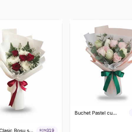
Buchet Pastel cu
Trandafiri Roz și Albi
Clasic Roșu și
319
RON