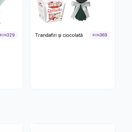
Trandafiri și ciocolată
329
369
RON
RON