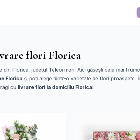
vrare flori Florica
re din Florica, județul Teleorman! Aici găsești cele mai fru
ne Florica
și poți alege dintr-o varietate de flori proaspete
dragi cu
livrare flori la domiciliu Florica
!
i