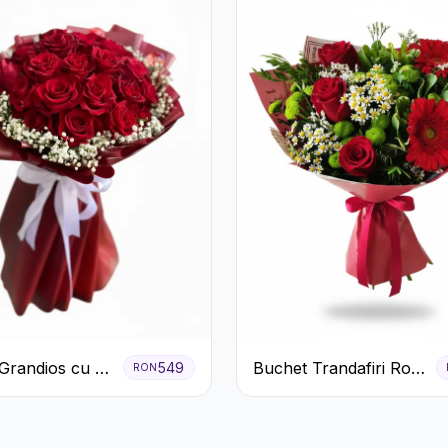
Grandios cu 25
Buchet Trandafiri Roșii
549
RON
afiri Roșii
Gerbera și Verdeață