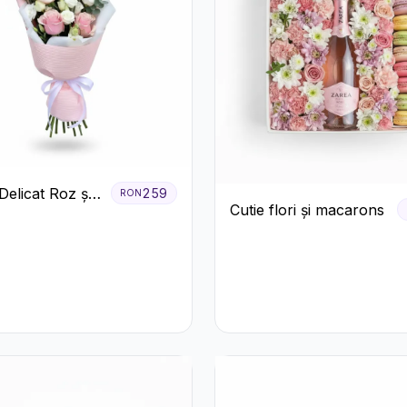
Delicat Roz și
259
RON
Cutie flori și macarons
randafiri și
us