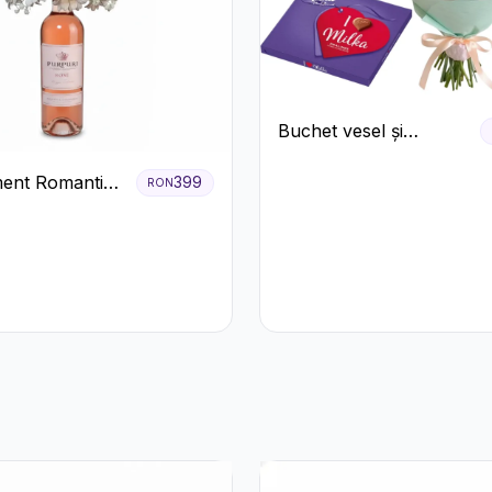
Buchet vesel și
ciocolată
ent Romantic
399
RON
oze si Flori