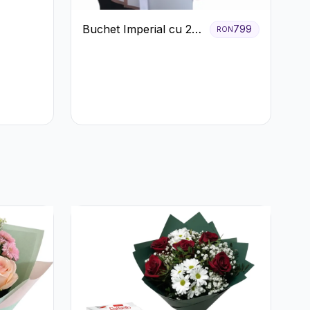
Buchet Imperial cu 25
799
RON
Trandafiri