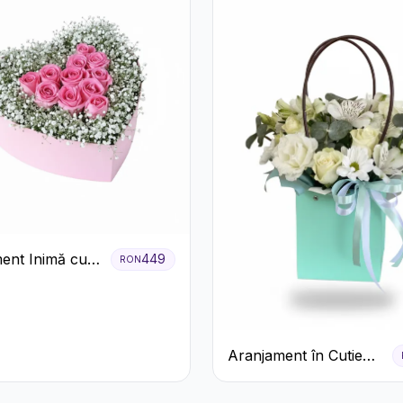
ent Inimă cu
449
RON
ri Roz și
ila Albă
Aranjament în Cutie
Verde Mentă cu
Trandafiri și