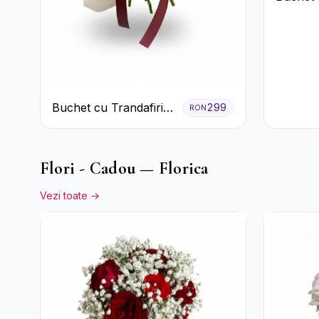
Alb cu 
Buchet cu Trandafiri
299
RON
Roșii și Garoafe Roz
Pal
Flori - Cadou — Florica
Vezi toate →