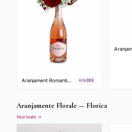
Aranjam
cu Vin r
pastel
Aranjament Romantic
389
RON
cu Trandafiri Roșii și
Șampanie rose
Aranjamente Florale — Florica
Vezi toate →