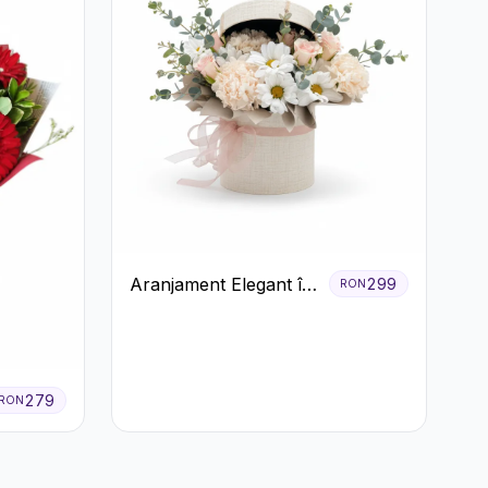
Aranjament Elegant în
299
RON
Cutie Crem cu
Crizanteme și
Trandafiri
279
RON