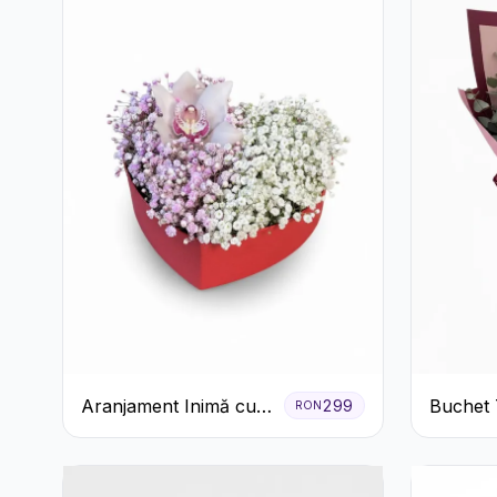
Aranjament Inimă cu
Buchet 
299
RON
Orhidee și Floarea
și Roșii
Miresei
Gypsoph