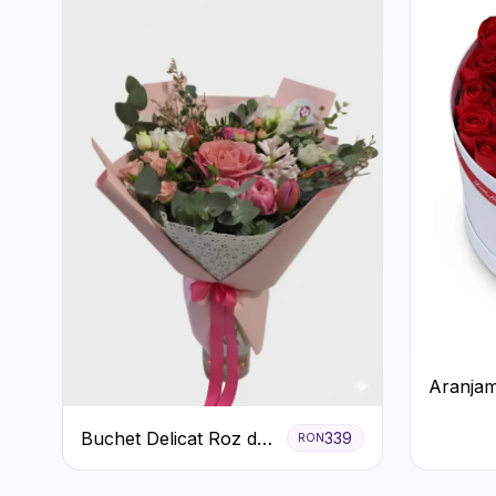
Aranjam
cu Trand
Buchet Delicat Roz de
Raffaell
339
RON
primăvară