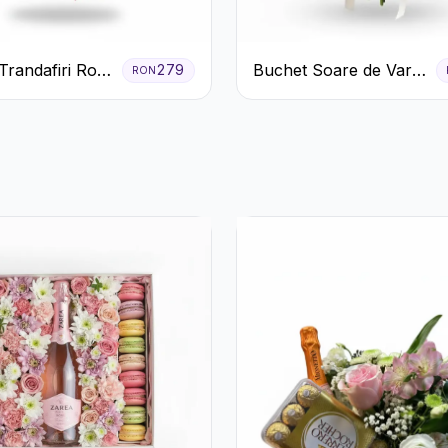
randafiri Roșii
Buchet Soare de Vară
279
RON
 și Verdeață
cu Trandafiri Galbeni
și Crizanteme Albe