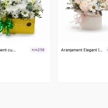
ent cu
Aranjament Elegant în
259
RON
eme Albe în
Cutie Crem cu
albenă
Crizanteme și
Trandafiri