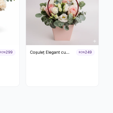
Coșuleț Elegant cu
299
249
RON
RON
Trandafiri Roșii și
Lisianthus Alb