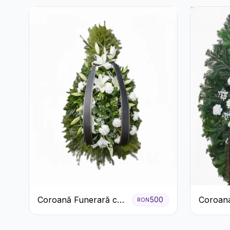
Coroană Funerară cu
Coroan
500
RON
Crini și Garoafe Albe
Albă cu