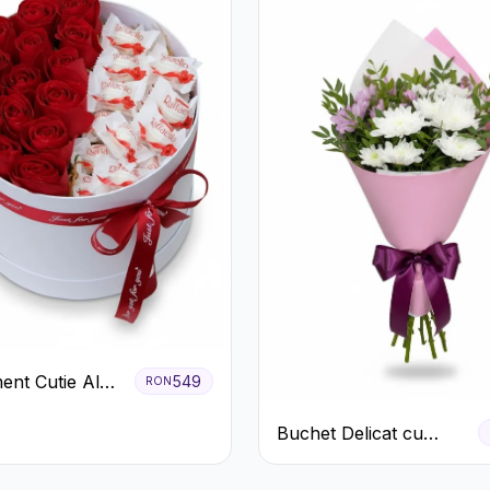
ent Cutie Albă
549
RON
afiri Roșii și
Buchet Delicat cu
o
Crizanteme Albe și
Mov