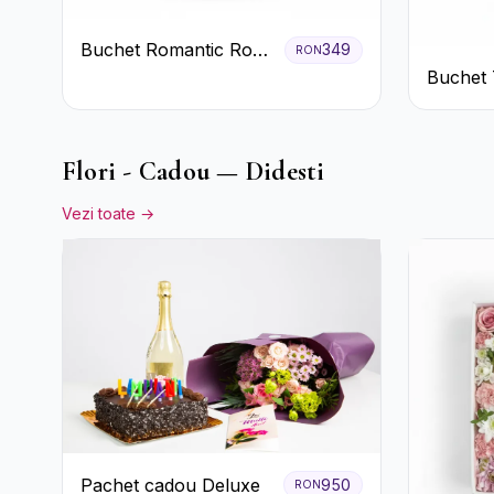
Buchet Romantic Roșu
349
RON
și Roz Pastel
Buchet T
Gerbera
Flori - Cadou — Didesti
Vezi toate →
Pachet cadou Deluxe
950
RON