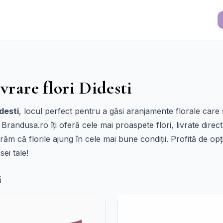
vrare flori Didesti
idesti
, locul perfect pentru a găsi aranjamente florale care s
andusa.ro îți oferă cele mai proaspete flori, livrate direct 
urăm că florile ajung în cele mai bune condiții. Profită de o
ei tale!
i