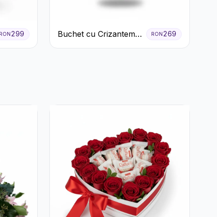
Buchet cu Crizanteme
299
269
RON
RON
Albe și Galbene