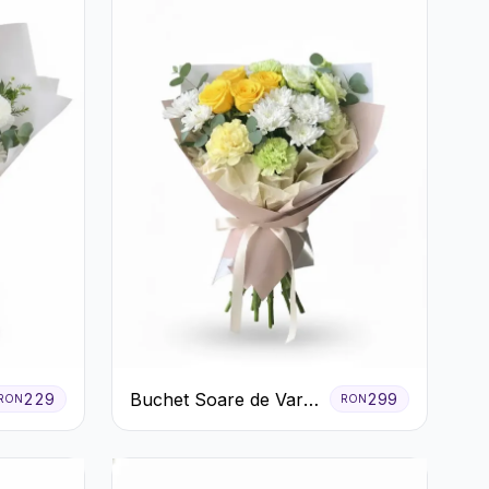
Buchet Soare de Vară
229
299
RON
RON
cu Trandafiri Galbeni
și Crizanteme Albe