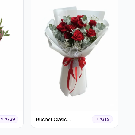
Buchet Clasic
239
319
RON
RON
Trandafiri Roșii și
Eucalipt