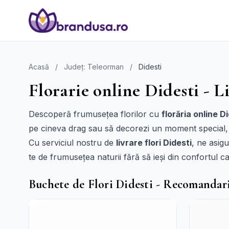
Acasă
/
Județ: Teleorman
/
Didesti
Florarie online Didesti - Li
Descoperă frumusețea florilor cu
florăria online D
pe cineva drag sau să decorezi un moment special, Br
Cu serviciul nostru de
livrare flori Didesti
, ne asig
te de frumusețea naturii fără să ieși din confortul cas
Buchete de Flori Didesti - Recomandar