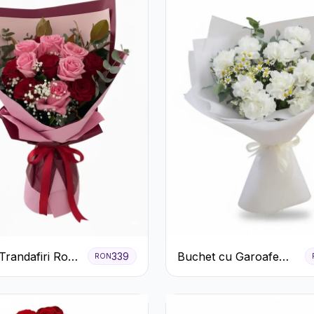
Trandafiri Roz
Buchet cu Garoafe
339
RON
 cu Eucalipt și
Albe
ila