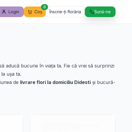
0
Login
Coș
Înscrie-ți florăria
Sună-ne
ă aducă bucurie în viața ta. Fie că vrei să surprinzi
la ușa ta.
pțiunea de
livrare flori la domiciliu Didesti
și bucură-