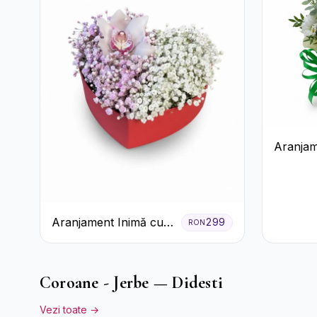
Aranjam
Crizant
Cutie G
Aranjament Inimă cu
299
RON
Orhidee și Floarea
Miresei
Coroane - Jerbe — Didesti
Vezi toate →