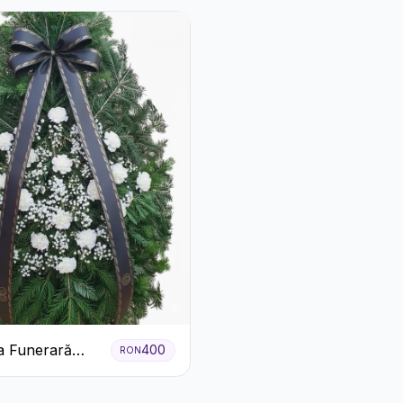
a Funerară
400
RON
 Garoafe