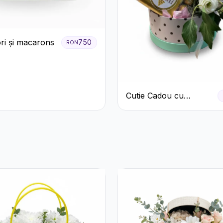
ori și macarons
750
RON
Cutie Cadou cu
Prosecco Mionetto
Ferrero Rocher și Flori
Pastelate