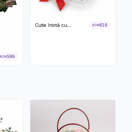
Cutie Inimă cu
619
RON
Trandafiri Roșii și
Bomboane Raffaello
599
RON