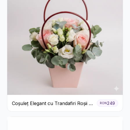
Coșuleț Elegant cu Trandafiri Roșii și
249
RON
Lisianthus Alb