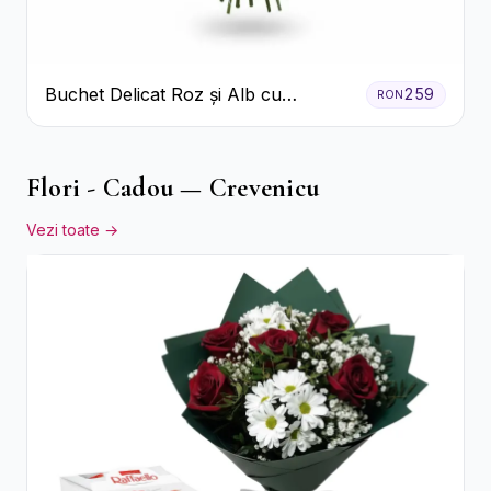
Buchet Delicat Roz și Alb cu
259
RON
Trandafiri și Lisianthus
Flori - Cadou — Crevenicu
Vezi toate →