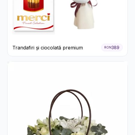
Trandafiri și ciocolată premium
389
RON