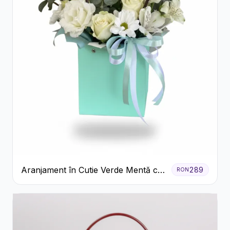
Aranjament în Cutie Verde Mentă cu
289
RON
Trandafiri și Alstroemeria