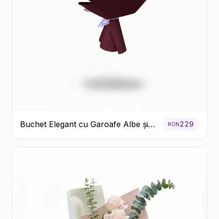
Buchet Elegant cu Garoafe Albe și
229
RON
Eucalipt