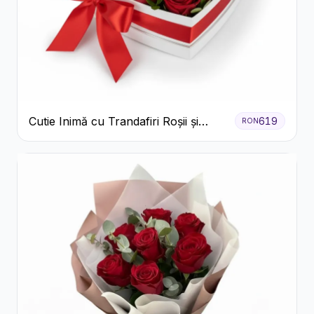
Cutie Inimă cu Trandafiri Roșii și
619
RON
Bomboane Raffaello