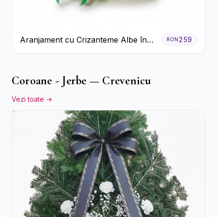
Aranjament cu Crizanteme Albe în
259
RON
Cutie Galbenă
Coroane - Jerbe — Crevenicu
Vezi toate →