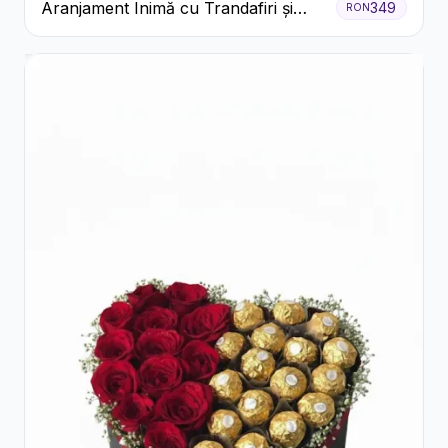
Aranjament Inimă cu Trandafiri și
349
RON
Praline Ferrero