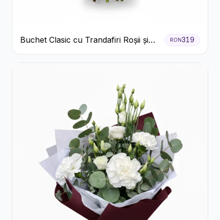
Buchet Clasic cu Trandafiri Roșii și
319
RON
Gypsophila