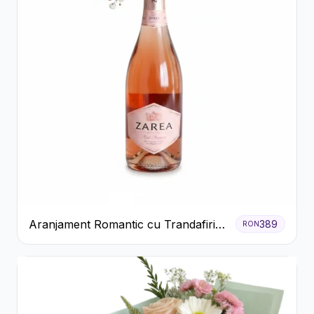
Aranjament Romantic cu Trandafiri
389
RON
Roșii și Șampanie rose