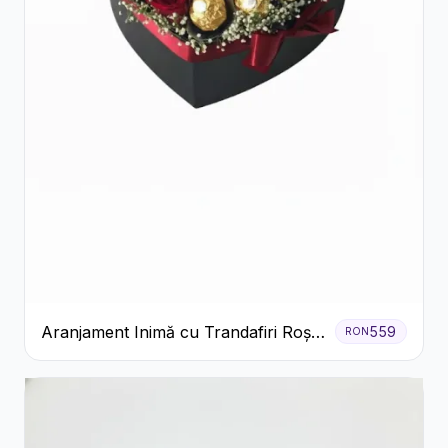
Aranjament Inimă cu Trandafiri Roșii
559
RON
și Ciocolată Ferrero Rocher