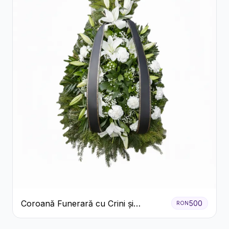
Coroană Funerară cu Crini și
500
RON
Garoafe Albe