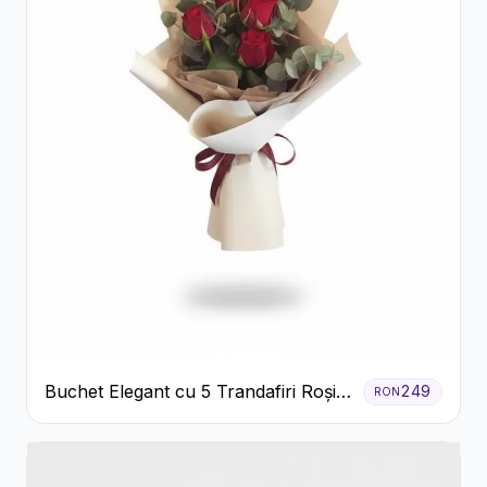
Buchet Elegant cu 5 Trandafiri Roșii
249
RON
și Eucalipt