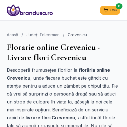
0
Coș
Acasă
/
Județ: Teleorman
/
Crevenicu
Florarie online Crevenicu -
Livrare flori Crevenicu
Descoperă frumusețea florilor la
florăria online
Crevenicu
, unde fiecare buchet este gândit cu
atenție pentru a aduce un zâmbet pe chipul tău. Fie
că vrei să surprinzi o persoană dragă sau să aduci
un strop de culoare în viața ta, găsești la noi cele
mai inspirate opțiuni. Beneficiază de un serviciu
rapid de
livrare flori Crevenicu
, astfel încât florile
tale să ajungă proaspete și impecabile. Nu uita să