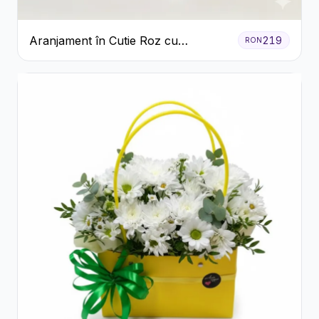
Aranjament în Cutie Roz cu
219
RON
Crizanteme Albe și Lila