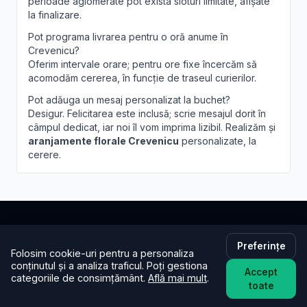
perioade aglomerate pot exista sloturi limitate, afișate
la finalizare.
Pot programa livrarea pentru o oră anume în
Crevenicu?
Oferim intervale orare; pentru ore fixe încercăm să
acomodăm cererea, în funcție de traseul curierilor.
Pot adăuga un mesaj personalizat la buchet?
Desigur. Felicitarea este inclusă; scrie mesajul dorit în
câmpul dedicat, iar noi îl vom imprima lizibil. Realizăm și
aranjamente florale Crevenicu
personalizate, la
cerere.
Brandusa.ro
Preferințe
Folosim cookie-uri pentru a personaliza
conținutul și a analiza traficul. Poți gestiona
Buchete cu emoție, aranjamente cu suflet. Comandă
Accept
categoriile de consimțământ.
Află mai mult
.
toate
online flori cu livrare în aceeași zi în toată țara.