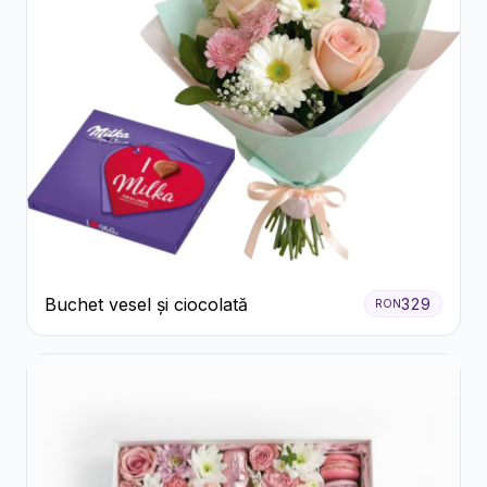
Buchet vesel și ciocolată
329
RON