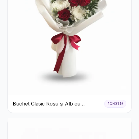
Buchet Clasic Roșu și Alb cu
319
RON
Crizanteme