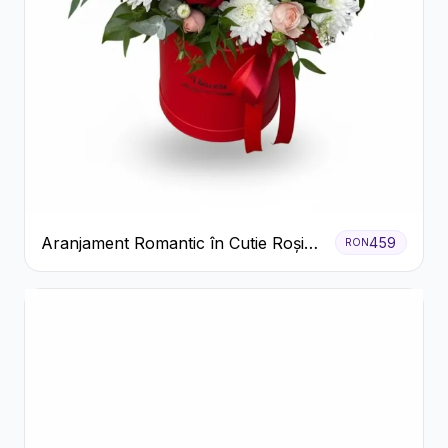
Aranjament Romantic în Cutie Roșie
459
RON
cu Trandafiri și Crizanteme