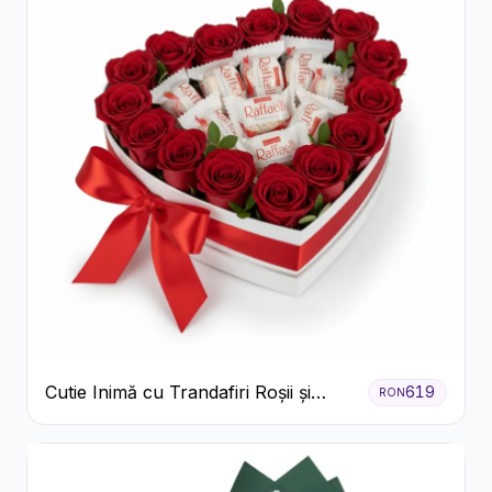
Cutie Inimă cu Trandafiri Roșii și
619
RON
Bomboane Raffaello