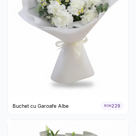
Buchet cu Garoafe Albe
229
RON