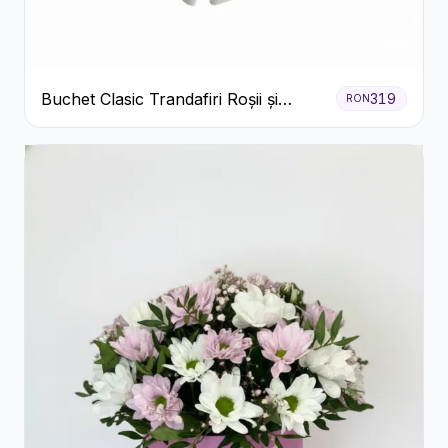
Buchet Clasic Trandafiri Roșii și
319
RON
Eucalipt