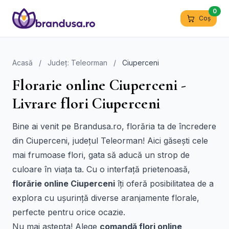
0
Coș
Acasă
/
Județ: Teleorman
/
Ciuperceni
Florarie online Ciuperceni -
Livrare flori Ciuperceni
Bine ai venit pe Brandusa.ro, florăria ta de încredere
din Ciuperceni, județul Teleorman! Aici găsești cele
mai frumoase flori, gata să aducă un strop de
culoare în viața ta. Cu o interfață prietenoasă,
florărie online Ciuperceni
îți oferă posibilitatea de a
explora cu ușurință diverse aranjamente florale,
perfecte pentru orice ocazie.
Nu mai aștepta! Alege
comandă flori online