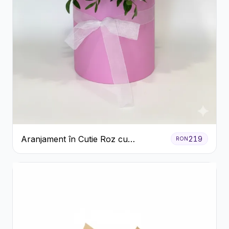
Aranjament în Cutie Roz cu
219
RON
Crizanteme Albe și Lila