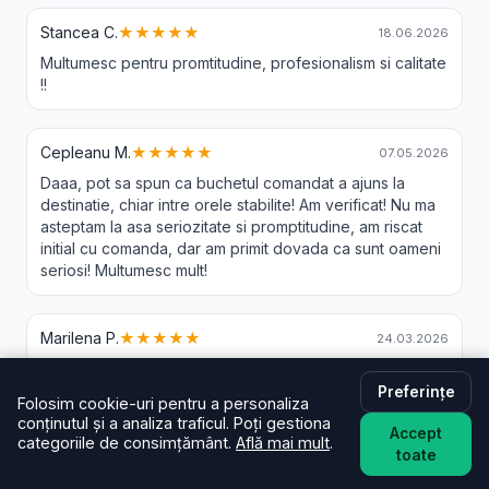
Stancea C.
★★★★★
18.06.2026
Multumesc pentru promtitudine, profesionalism si calitate
!!
Cepleanu M.
★★★★★
07.05.2026
Daaa, pot sa spun ca buchetul comandat a ajuns la
destinatie, chiar intre orele stabilite! Am verificat! Nu ma
asteptam la asa seriozitate si promptitudine, am riscat
initial cu comanda, dar am primit dovada ca sunt oameni
seriosi! Multumesc mult!
Marilena P.
★★★★★
24.03.2026
Recomand cu incredere. Rapizi si puntuali. Va
multumesc mult.
Preferințe
Folosim cookie-uri pentru a personaliza
conținutul și a analiza traficul. Poți gestiona
Accept
categoriile de consimțământ.
Află mai mult
.
toate
Gheorghisan A.
★★★★★
08.12.2025