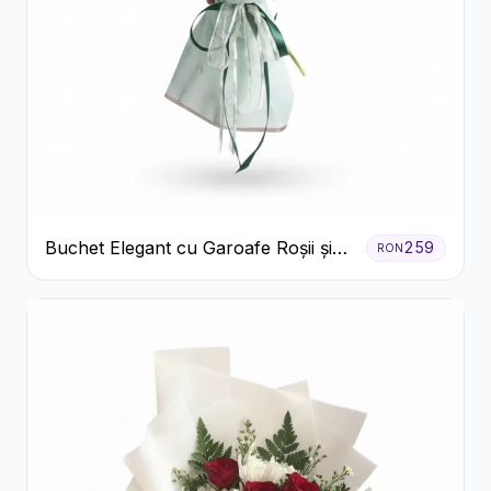
Buchet Elegant cu Garoafe Roșii și
259
RON
Floarea Miresei