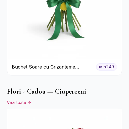
Buchet Soare cu Crizanteme
249
RON
Galbene și Trandafiri Albi
Flori - Cadou — Ciuperceni
Vezi toate →