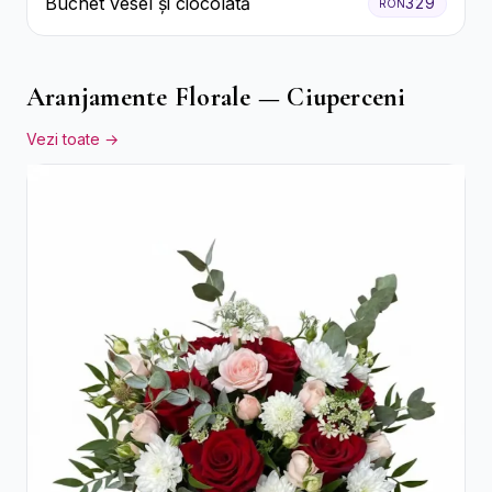
Buchet vesel și ciocolată
329
RON
Aranjamente Florale — Ciuperceni
Vezi toate →