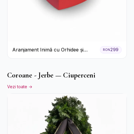
Aranjament Inimă cu Orhidee și
299
RON
Floarea Miresei
Coroane - Jerbe — Ciuperceni
Vezi toate →