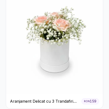
Aranjament Delicat cu 3 Trandafiri
159
RON
Roz în Cutie Albă