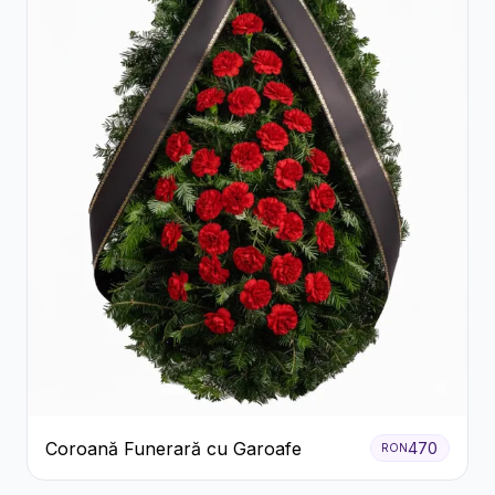
Coroană Funerară cu Garoafe
470
RON