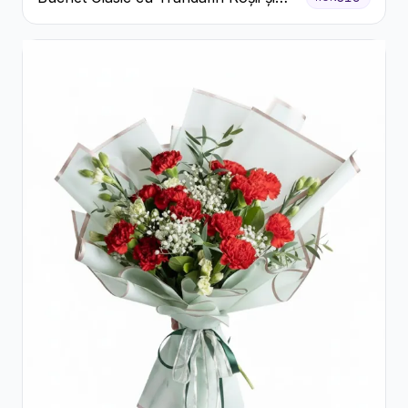
Gypsophila