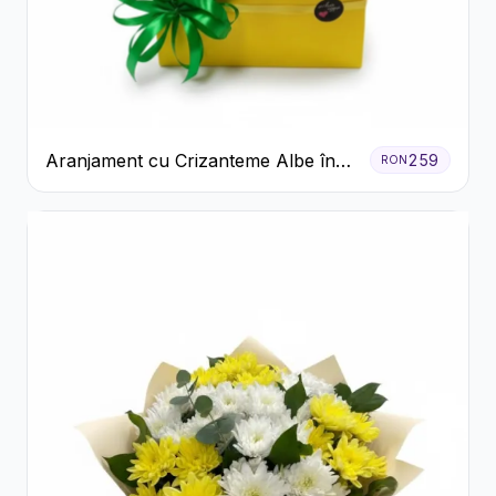
Aranjament cu Crizanteme Albe în
259
RON
Cutie Galbenă