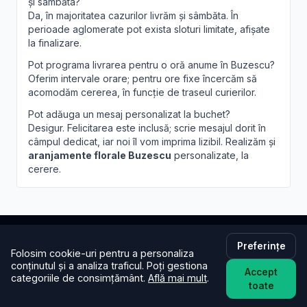
și sâmbăta?
Da, în majoritatea cazurilor livrăm și sâmbăta. În
perioade aglomerate pot exista sloturi limitate, afișate
la finalizare.
Pot programa livrarea pentru o oră anume în Buzescu?
Oferim intervale orare; pentru ore fixe încercăm să
acomodăm cererea, în funcție de traseul curierilor.
Pot adăuga un mesaj personalizat la buchet?
Desigur. Felicitarea este inclusă; scrie mesajul dorit în
câmpul dedicat, iar noi îl vom imprima lizibil. Realizăm și
aranjamente florale Buzescu
personalizate, la
cerere.
Preferințe
Folosim cookie-uri pentru a personaliza
Brandusa.ro
conținutul și a analiza traficul. Poți gestiona
Accept
categoriile de consimțământ.
Află mai mult
.
Buchete cu emoție, aranjamente cu suflet. Comandă
toate
online flori cu livrare în aceeași zi în toată țara.