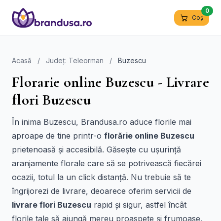
0
Coș
Acasă
/
Județ: Teleorman
/
Buzescu
Florarie online Buzescu - Livrare
flori Buzescu
În inima Buzescu, Brandusa.ro aduce florile mai
aproape de tine printr-o
florărie online Buzescu
prietenoasă și accesibilă. Găsește cu ușurință
aranjamente florale care să se potrivească fiecărei
ocazii, totul la un click distanță. Nu trebuie să te
îngrijorezi de livrare, deoarece oferim servicii de
livrare flori Buzescu
rapid și sigur, astfel încât
florile tale să ajungă mereu proaspete și frumoase.