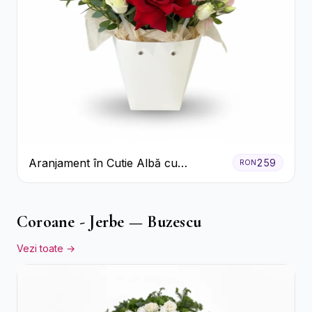
Aranjament în Cutie Albă cu
259
RON
Trandafiri Roșii și Lisianthus
Coroane - Jerbe — Buzescu
Vezi toate →