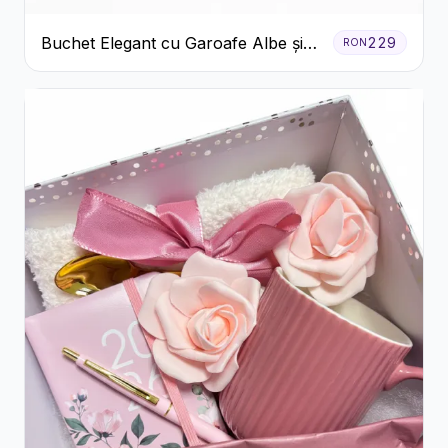
Buchet Elegant cu Garoafe Albe și
229
RON
Eucalipt