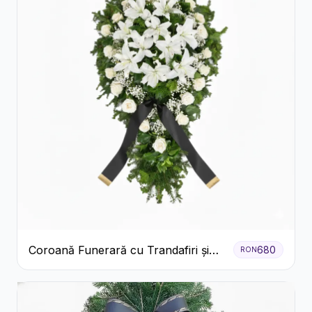
Coroană Funerară cu Trandafiri și
680
RON
Crini