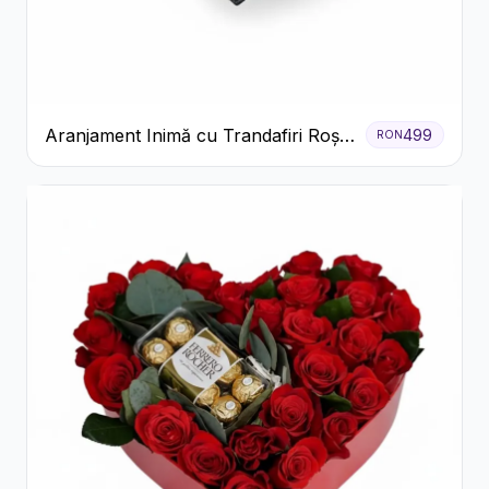
Aranjament Inimă cu Trandafiri Roșii
499
RON
și Floarea Miresei