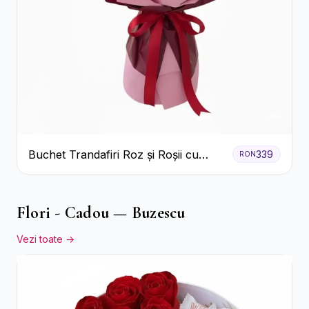
Buchet Trandafiri Roz și Roșii cu
339
RON
Eucalipt și Gypsophila
Flori - Cadou — Buzescu
Vezi toate →