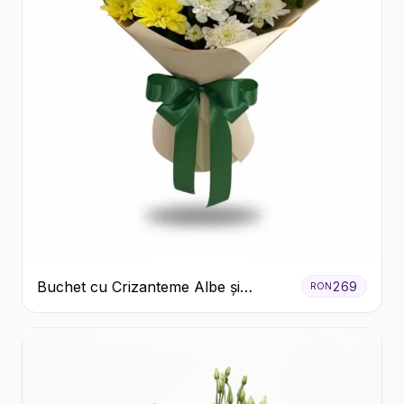
Buchet cu Crizanteme Albe și
269
RON
Galbene