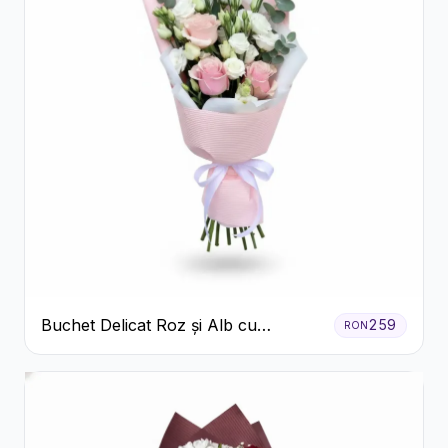
Buchet Delicat Roz și Alb cu
259
RON
Trandafiri și Lisianthus