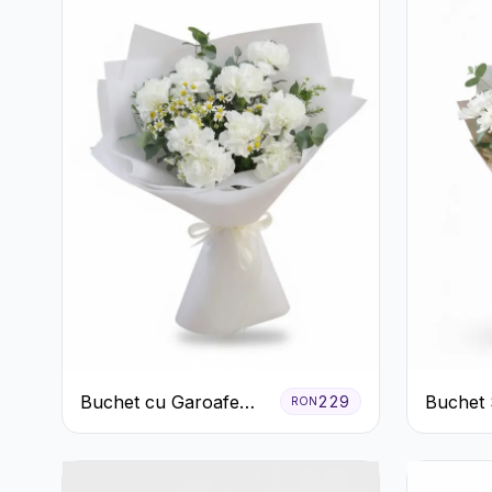
Buchet cu Garoafe
Buchet 
229
RON
Albe
cu Trand
și Criz