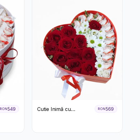
Cutie Inimă cu
549
569
RON
RON
Trandafiri Roșii,
Crizanteme Albe și
Bomboane Raffaello