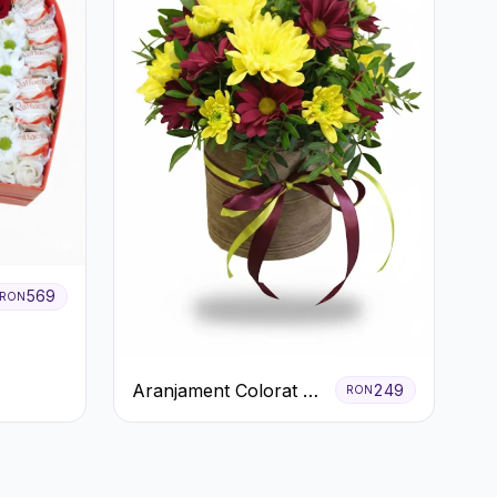
569
RON
Aranjament Colorat cu
249
RON
Crizanteme în Cutie
Rustică