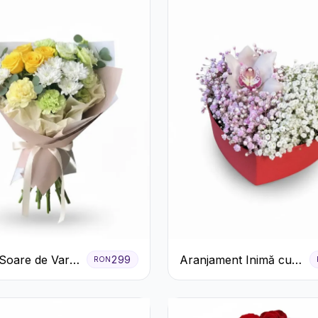
Soare de Vară
Aranjament Inimă cu
299
RON
afiri Galbeni
Orhidee și Floarea
anteme Albe
Miresei