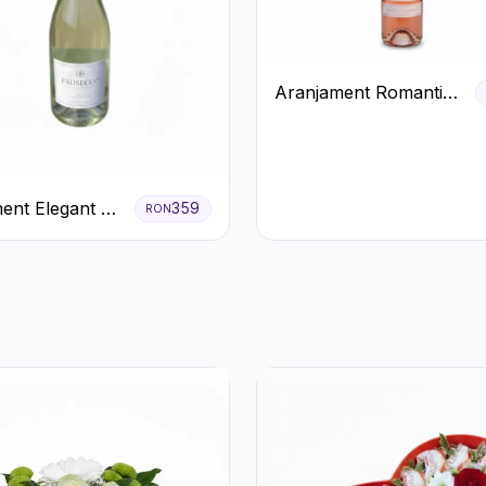
Aranjament Romantic
cu Vin roze si Flori
pastel
ent Elegant cu
359
RON
 și Flori
.