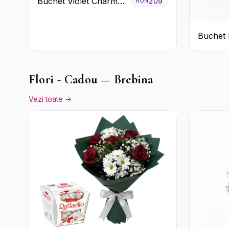
Buchet Violet Charm
209
RON
cu Gerbera și
Lisianthus Alb
Buchet 
Crizant
Flori - Cadou — Brebina
Vezi toate →