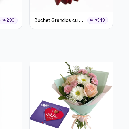
Buchet Grandios cu 25
299
549
RON
RON
de Trandafiri Roșii