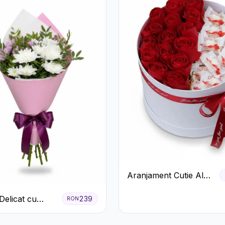
Aranjament Cutie Albă
cu Trandafiri Roșii și
Delicat cu
Raffaello
239
RON
eme Albe și