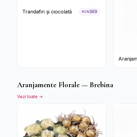
Trandafiri și ciocolată
369
RON
Aranjam
Prosecco
Galbene
Aranjamente Florale — Brebina
Vezi toate →