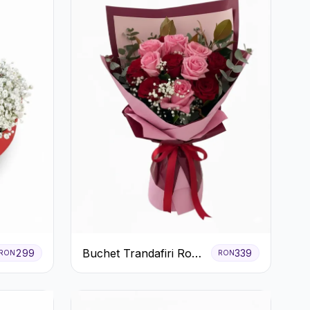
Buchet Trandafiri Roz
299
339
RON
RON
și Roșii cu Eucalipt și
Gypsophila