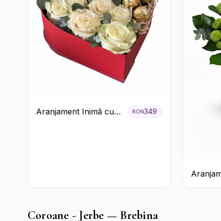
Aranjament Inimă cu
349
RON
Trandafiri și Praline
Ferrero
Aranjam
Alb-Verd
Coroane - Jerbe — Brebina