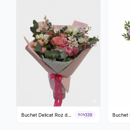
Buchet Delicat Roz de
Buchet 
339
RON
primăvară
Crizant
Mov