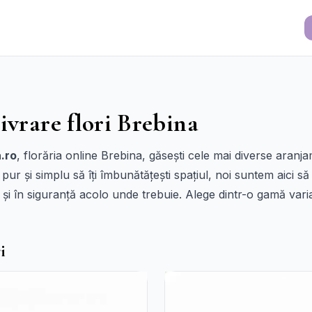
ivrare flori Brebina
.ro
, florăria online Brebina, găsești cele mai diverse aranja
pur și simplu să îți îmbunătățești spațiul, noi suntem aici s
pid și în siguranță acolo unde trebuie. Alege dintr-o gamă var
i