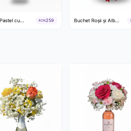
Pastel cu
Buchet Roșii și Alb
259
RON
eme și Garoafe
Clasic