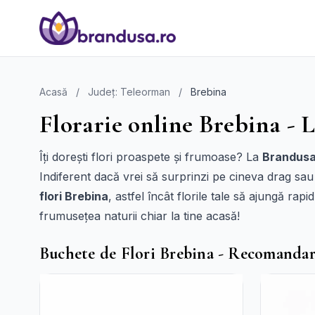
Acasă
/
Județ: Teleorman
/
Brebina
Florarie online Brebina - L
Îți dorești flori proaspete și frumoase? La
Brandusa
Indiferent dacă vrei să surprinzi pe cineva drag sau 
flori Brebina
, astfel încât florile tale să ajungă ra
frumusețea naturii chiar la tine acasă!
Buchete de Flori Brebina - Recomandar