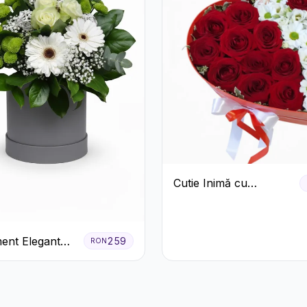
Cutie Inimă cu
Trandafiri Roșii,
Crizanteme Albe și
Bomboane Raffaello
ent Elegant
259
RON
e în Cutie Gri