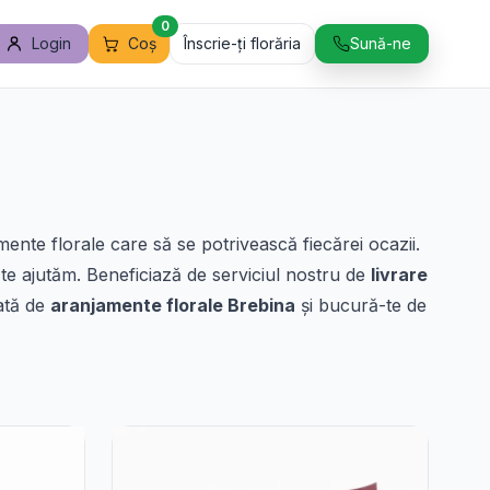
0
Login
Coș
Înscrie-ți florăria
Sună-ne
mente florale care să se potrivească fiecărei ocazii.
ă te ajutăm. Beneficiază de serviciul nostru de
livrare
iată de
aranjamente florale Brebina
și bucură-te de