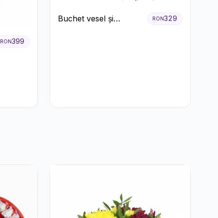
Buchet vesel și
329
RON
ciocolată
399
RON