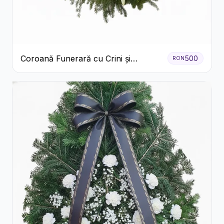
Coroană Funerară cu Crini și
500
RON
Garoafe Albe