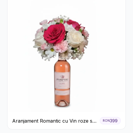
Aranjament Romantic cu Vin roze si
399
RON
Flori pastel