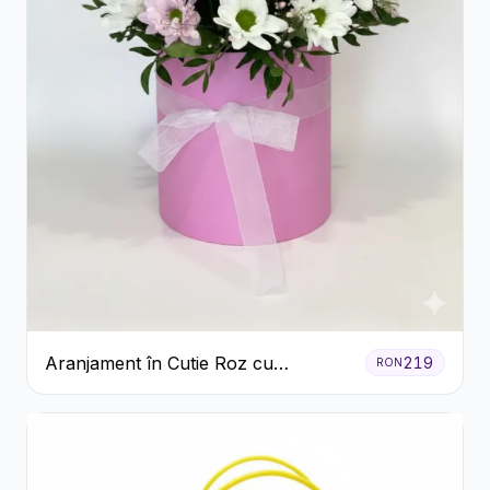
Aranjament în Cutie Roz cu
219
RON
Crizanteme Albe și Lila