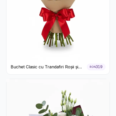
Buchet Clasic cu Trandafiri Roșii și
319
RON
Gypsophila