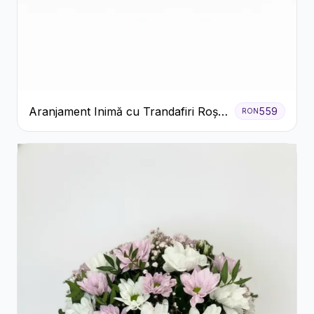
Aranjament Inimă cu Trandafiri Roșii
559
RON
și Ciocolată Ferrero Rocher