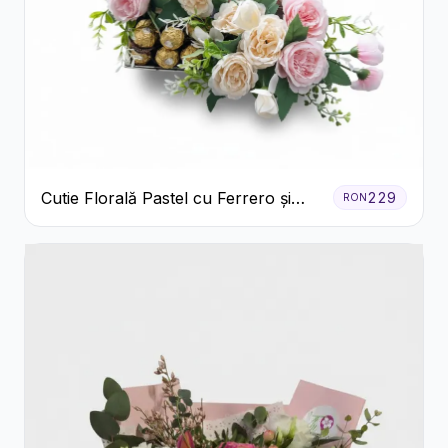
Cutie Florală Pastel cu Ferrero și
229
RON
Raffaello