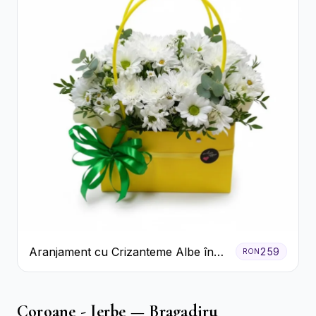
Aranjament cu Crizanteme Albe în
259
RON
Cutie Galbenă
Coroane - Jerbe — Bragadiru