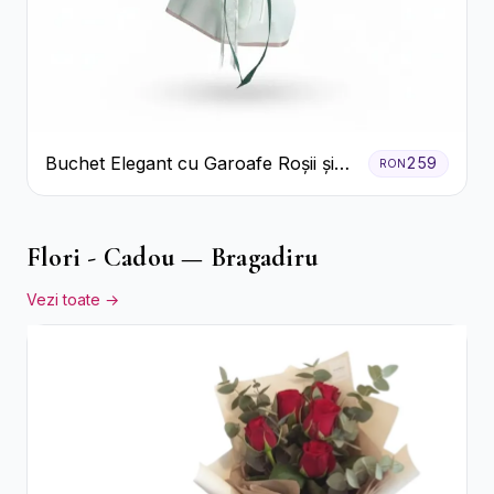
Buchet Elegant cu Garoafe Roșii și
259
RON
Floarea Miresei
Flori - Cadou — Bragadiru
Vezi toate →