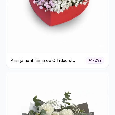
Aranjament Inimă cu Orhidee și
299
RON
Floarea Miresei