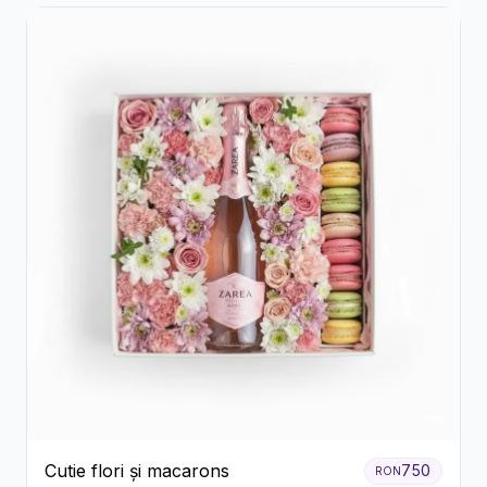
Cutie flori și macarons
750
RON