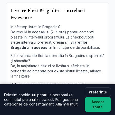
Livrare Flori Bragadiru - Intrebari
Frecvente
În cât timp livrați în Bragadiru?
De regulă în aceeași zi (2–4 ore) pentru comenzi
plasate în intervalul programului. La checkout poți
alege intervalul preferat; oferim și
livrare flori
Bragadiru in aceeasi zi
în funcție de disponibilitate.
Este livrarea de flori la domiciliu în Bragadiru disponibilă
și sâmbăta?
Da, în majoritatea cazurilor livrăm și sâmbăta. În
perioade aglomerate pot exista sloturi limitate, afișate
la finalizare.
Pot programa livrarea pentru o oră anume în
Bragadiru?
Preferințe
Oferim intervale orare; pentru ore fixe încercăm să
Folosim cookie-uri pentru a personaliza
conținutul și a analiza traficul. Poți gestiona
acomodăm cererea, în funcție de traseul curierilor.
Accept
categoriile de consimțământ.
Află mai mult
.
toate
Pot adăuga un mesaj personalizat la buchet?
Desigur. Felicitarea este inclusă; scrie mesajul dorit în