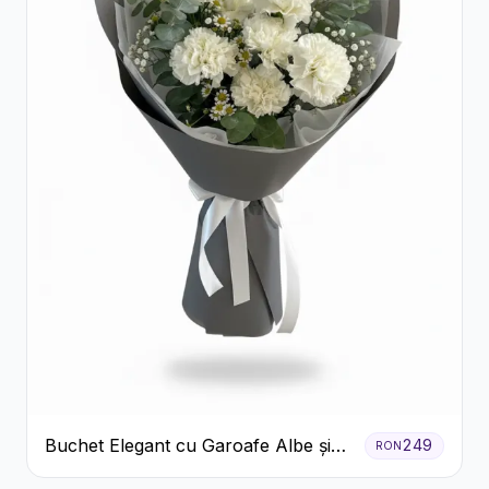
Buchet Elegant cu Garoafe Albe și
249
RON
Eucalipt