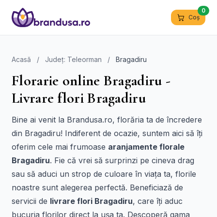
0
Coș
Acasă
/
Județ: Teleorman
/
Bragadiru
Florarie online Bragadiru -
Livrare flori Bragadiru
Bine ai venit la Brandusa.ro, florăria ta de încredere
din Bragadiru! Indiferent de ocazie, suntem aici să îți
oferim cele mai frumoase
aranjamente florale
Bragadiru
. Fie că vrei să surprinzi pe cineva drag
sau să aduci un strop de culoare în viața ta, florile
noastre sunt alegerea perfectă. Beneficiază de
servicii de
livrare flori Bragadiru
, care îți aduc
bucuria florilor direct la ușa ta. Descoperă gama