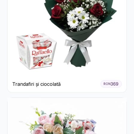
Trandafiri și ciocolată
369
RON