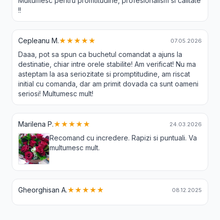
Multumesc pentru promtitudine, profesionalism si calitate
!!
Cepleanu M.
★★★★★
07.05.2026
Daaa, pot sa spun ca buchetul comandat a ajuns la
destinatie, chiar intre orele stabilite! Am verificat! Nu ma
asteptam la asa seriozitate si promptitudine, am riscat
initial cu comanda, dar am primit dovada ca sunt oameni
seriosi! Multumesc mult!
Marilena P.
★★★★★
24.03.2026
Recomand cu incredere. Rapizi si puntuali. Va
multumesc mult.
Gheorghisan A.
★★★★★
08.12.2025