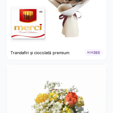
Trandafiri și ciocolată premium
389
RON