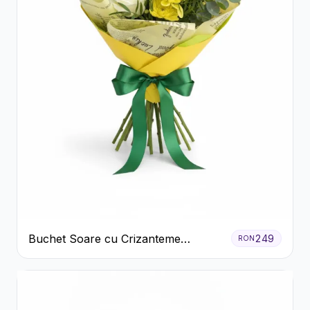
Buchet Soare cu Crizanteme
249
RON
Galbene și Trandafiri Albi