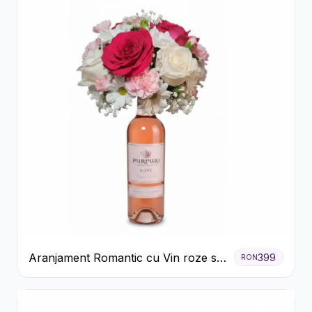
Aranjament Romantic cu Vin roze si
399
RON
Flori pastel