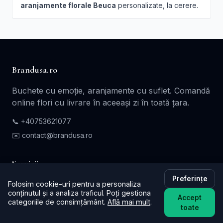
aranjamente florale Beuca
personalizate, la cerere.
Brandusa.ro
Buchete cu emoție, aranjamente cu suflet. Comandă
online flori cu livrare în aceeași zi în toată țara.
📞
+40753621077
✉️ contact@brandusa.ro
Servicii
Preferințe
Buchete de Flori
Folosim cookie-uri pentru a personaliza
conținutul și a analiza traficul. Poți gestiona
Accept
Flori - Cadou
categoriile de consimțământ.
Află mai mult
.
toate
Aranjamente Florale