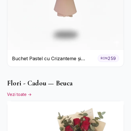
Buchet Pastel cu Crizanteme și
259
RON
Garoafe
Flori - Cadou — Beuca
Vezi toate →