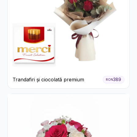
Trandafiri și ciocolată premium
389
RON