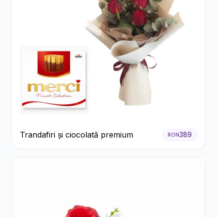
Trandafiri și ciocolată premium
389
RON