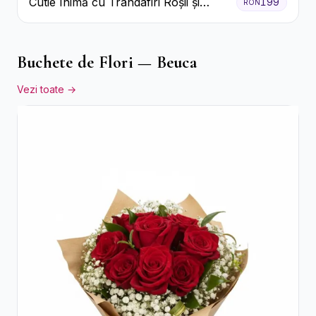
Cutie Inimă cu Trandafiri Roșii și
199
RON
Raffaello
Buchete de Flori — Beuca
Vezi toate →