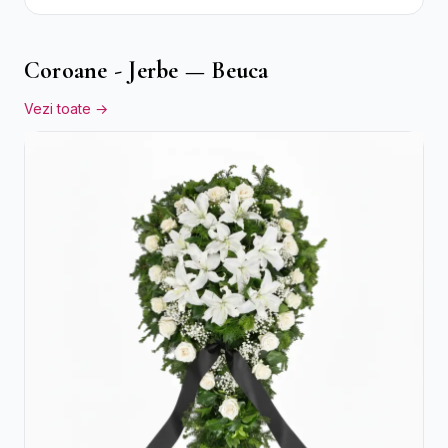
și Gypsophila Albă
Coroane - Jerbe — Beuca
Vezi toate →