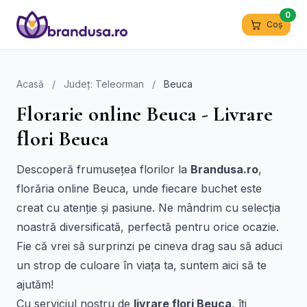
0
Coș
Acasă
/
Județ: Teleorman
/
Beuca
Florarie online Beuca - Livrare
flori Beuca
Descoperă frumusețea florilor la
Brandusa.ro
,
florăria online Beuca, unde fiecare buchet este
creat cu atenție și pasiune. Ne mândrim cu selecția
noastră diversificată, perfectă pentru orice ocazie.
Fie că vrei să surprinzi pe cineva drag sau să aduci
un strop de culoare în viața ta, suntem aici să te
ajutăm!
Cu serviciul nostru de
livrare flori Beuca
, îți