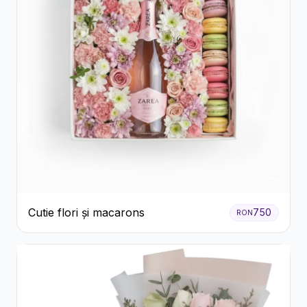
Cutie flori și macarons
750
RON