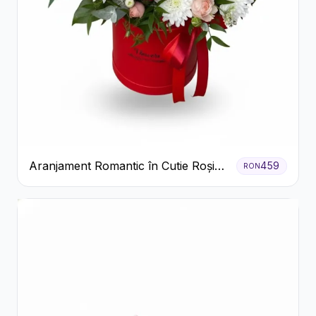
Aranjament Romantic în Cutie Roșie
459
RON
cu Trandafiri și Crizanteme