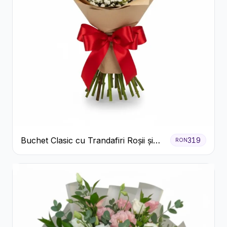
Buchet Clasic cu Trandafiri Roșii și
319
RON
Gypsophila