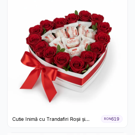
Cutie Inimă cu Trandafiri Roșii și
619
RON
Bomboane Raffaello