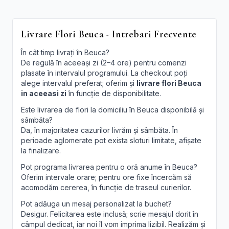
Livrare Flori Beuca - Intrebari Frecvente
În cât timp livrați în Beuca?
De regulă în aceeași zi (2–4 ore) pentru comenzi
plasate în intervalul programului. La checkout poți
alege intervalul preferat; oferim și
livrare flori Beuca
in aceeasi zi
în funcție de disponibilitate.
Este livrarea de flori la domiciliu în Beuca disponibilă și
sâmbăta?
Da, în majoritatea cazurilor livrăm și sâmbăta. În
perioade aglomerate pot exista sloturi limitate, afișate
la finalizare.
Pot programa livrarea pentru o oră anume în Beuca?
Oferim intervale orare; pentru ore fixe încercăm să
acomodăm cererea, în funcție de traseul curierilor.
Pot adăuga un mesaj personalizat la buchet?
Desigur. Felicitarea este inclusă; scrie mesajul dorit în
câmpul dedicat, iar noi îl vom imprima lizibil. Realizăm și