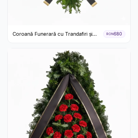
Coroană Funerară cu Trandafiri și
680
RON
Crini