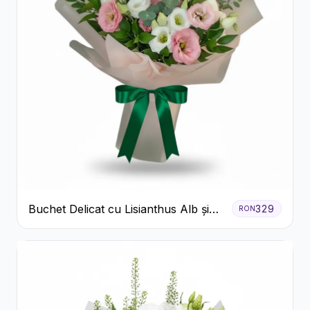
Buchet Delicat cu Lisianthus Alb și
329
RON
Roz