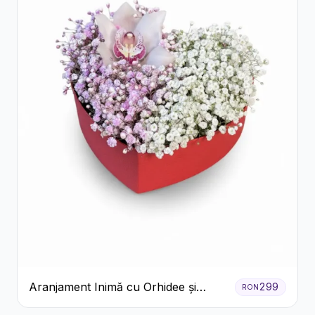
Aranjament Inimă cu Orhidee și
299
RON
Floarea Miresei