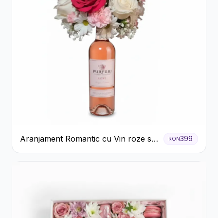
Aranjament Romantic cu Vin roze si
399
RON
Flori pastel