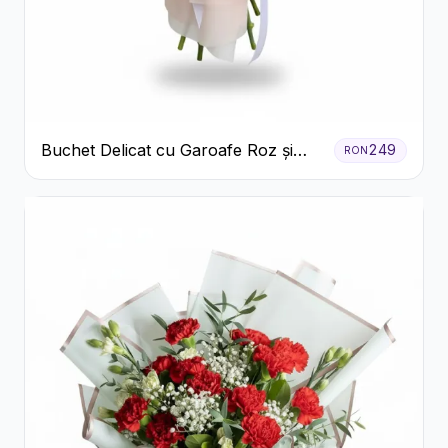
Buchet Delicat cu Garoafe Roz și
249
RON
Crizanteme Albe