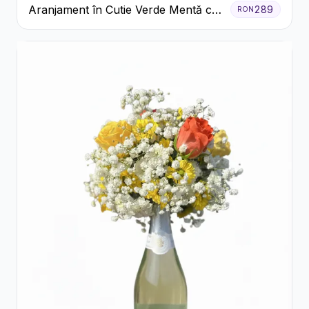
Aranjament în Cutie Verde Mentă cu
289
RON
Trandafiri și Alstroemeria