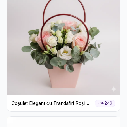
Coșuleț Elegant cu Trandafiri Roșii și
249
RON
Lisianthus Alb