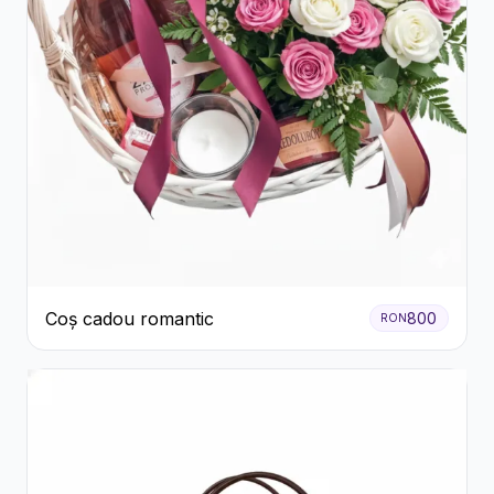
Coș cadou romantic
800
RON