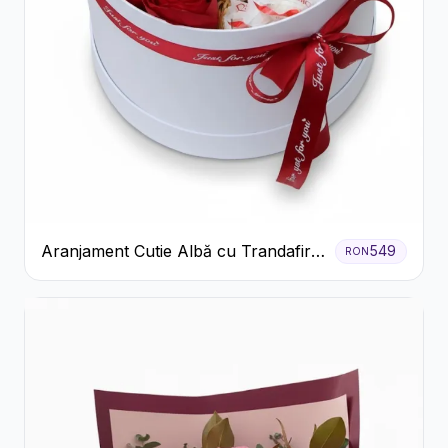
Aranjament Cutie Albă cu Trandafiri
549
RON
Roșii și Raffaello