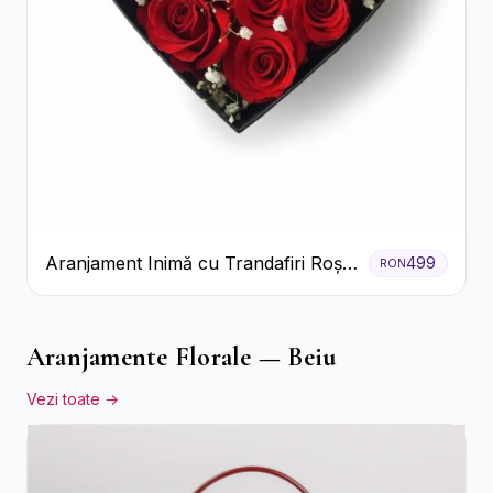
Aranjament Inimă cu Trandafiri Roșii
499
RON
și Floarea Miresei
Aranjamente Florale — Beiu
Vezi toate →