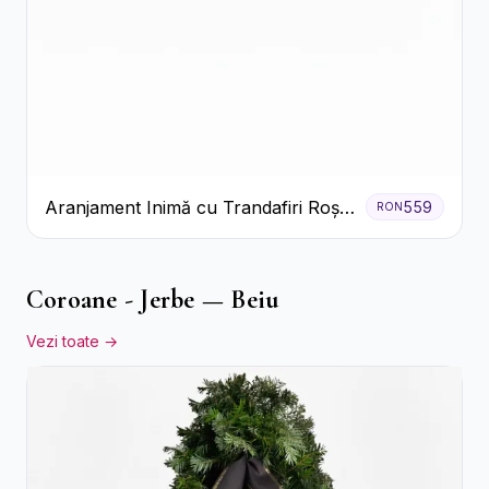
Aranjament Inimă cu Trandafiri Roșii
559
RON
și Ciocolată Ferrero Rocher
Coroane - Jerbe — Beiu
Vezi toate →