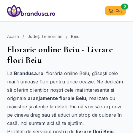
0
Coș
Acasă
/
Județ: Teleorman
/
Beiu
Florarie online Beiu - Livrare
flori Beiu
La
Brandusa.ro
, florăria online Beiu, găsești cele
mai frumoase flori pentru orice ocazie. Ne dedicăm
să oferim clienților noștri cele mai interesante și
originale
aranjamente florale Beiu
, realizate cu
măiestrie și atenție la detalii. Fie că vrei să surprinzi
pe cineva drag sau să aduci un strop de culoare în
casă, noi suntem aici să te ajutăm.
Profitați de serviciul nostru de
livrare flori Beiu
,