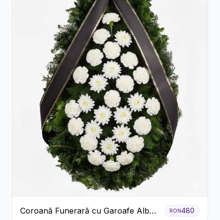
Coroană Funerară cu Garoafe Albe
480
RON