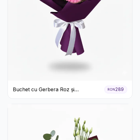
Buchet cu Gerbera Roz și
289
RON
Crizanteme Verzi