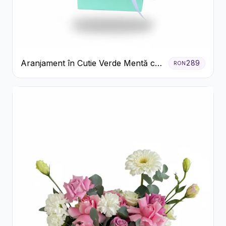
Aranjament în Cutie Verde Mentă cu
289
RON
Trandafiri și Alstroemeria