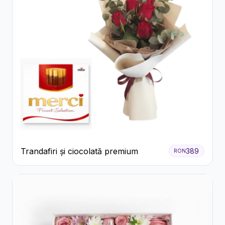
Trandafiri și ciocolată premium
389
RON