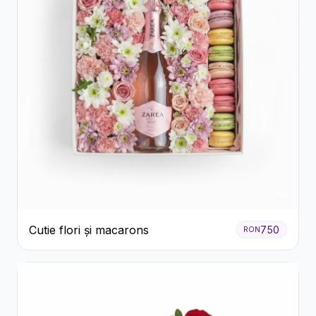
Cutie flori și macarons
750
RON