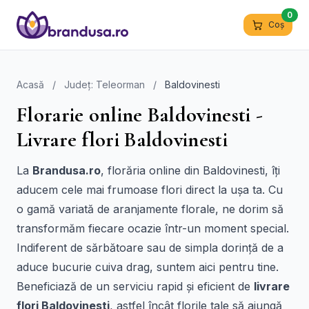
0
Coș
Acasă
/
Județ: Teleorman
/
Baldovinesti
Florarie online Baldovinesti -
Livrare flori Baldovinesti
La
Brandusa.ro
, florăria online din Baldovinesti, îți
aducem cele mai frumoase flori direct la ușa ta. Cu
o gamă variată de aranjamente florale, ne dorim să
transformăm fiecare ocazie într-un moment special.
Indiferent de sărbătoare sau de simpla dorință de a
aduce bucurie cuiva drag, suntem aici pentru tine.
Beneficiază de un serviciu rapid și eficient de
livrare
flori Baldovinesti
, astfel încât florile tale să ajungă