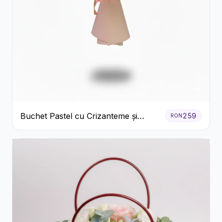
Buchet Pastel cu Crizanteme și
259
RON
Garoafe