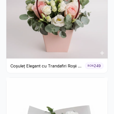
Coșuleț Elegant cu Trandafiri Roșii și
249
RON
Lisianthus Alb