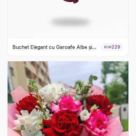
Buchet Elegant cu Garoafe Albe și
229
RON
Eucalipt