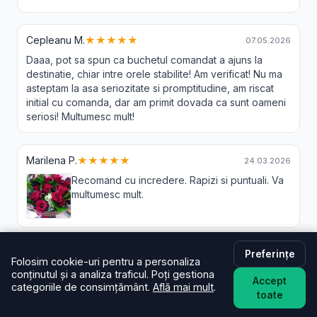
Cepleanu M.
★★★★★
07.05.2026
Daaa, pot sa spun ca buchetul comandat a ajuns la
destinatie, chiar intre orele stabilite! Am verificat! Nu ma
asteptam la asa seriozitate si promptitudine, am riscat
initial cu comanda, dar am primit dovada ca sunt oameni
seriosi! Multumesc mult!
Marilena P.
★★★★★
24.03.2026
Recomand cu incredere. Rapizi si puntuali. Va
multumesc mult.
Preferințe
Gheorghisan A.
★★★★★
08.12.2025
Folosim cookie-uri pentru a personaliza
conținutul și a analiza traficul. Poți gestiona
Accept
categoriile de consimțământ.
Află mai mult
.
toate