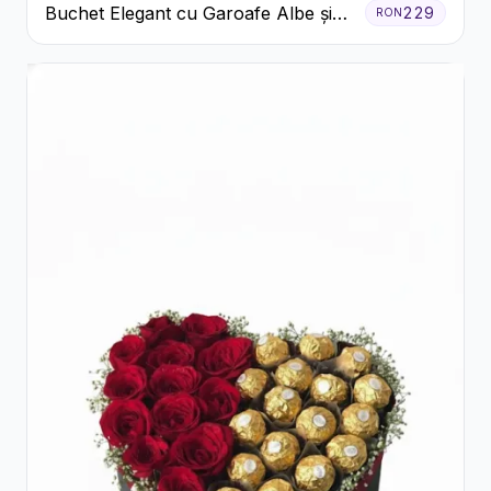
Buchet Elegant cu Garoafe Albe și
229
RON
Eucalipt