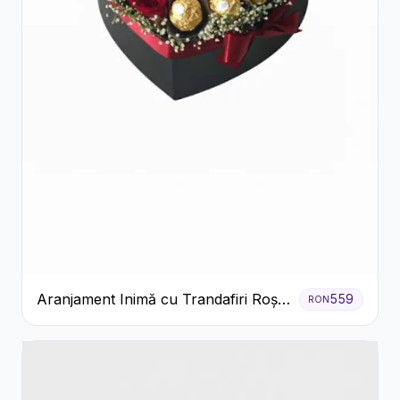
Aranjament Inimă cu Trandafiri Roșii
559
RON
și Ciocolată Ferrero Rocher