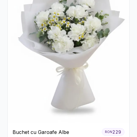
Buchet cu Garoafe Albe
229
RON