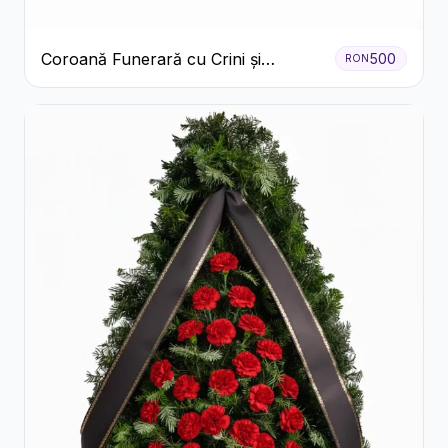
Coroană Funerară cu Crini și
500
RON
Garoafe Albe