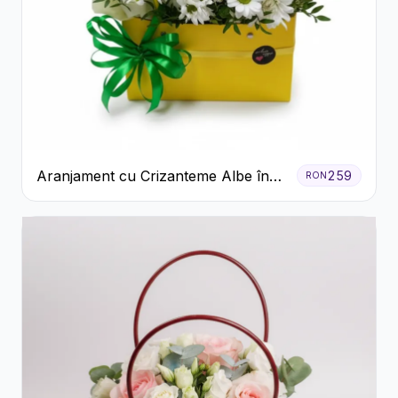
Aranjament cu Crizanteme Albe în
259
RON
Cutie Galbenă