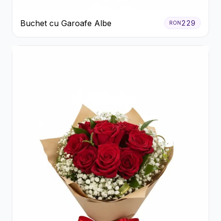
Buchet cu Garoafe Albe
229
RON