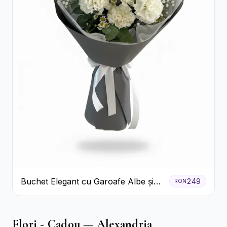
Buchet Elegant cu Garoafe Albe și
249
RON
Eucalipt
Flori - Cadou — Alexandria