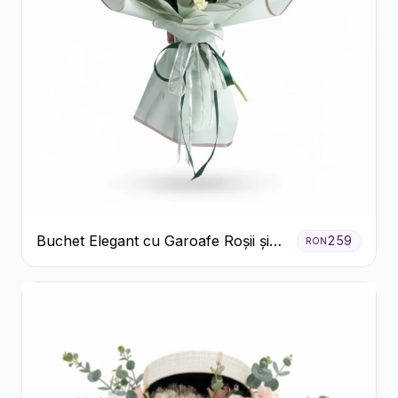
Buchet Elegant cu Garoafe Roșii și
259
RON
Floarea Miresei