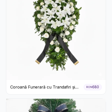
Coroană Funerară cu Trandafiri și
680
RON
Crini