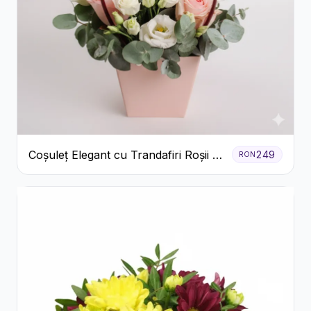
Coșuleț Elegant cu Trandafiri Roșii și
249
RON
Lisianthus Alb