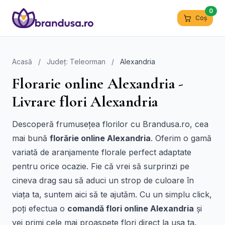
0
Coș
Acasă
/
Județ: Teleorman
/
Alexandria
Florarie online Alexandria -
Livrare flori Alexandria
Descoperă frumusețea florilor cu Brandusa.ro, cea
mai bună
florărie online Alexandria
. Oferim o gamă
variată de aranjamente florale perfect adaptate
pentru orice ocazie. Fie că vrei să surprinzi pe
cineva drag sau să aduci un strop de culoare în
viața ta, suntem aici să te ajutăm. Cu un simplu click,
poți efectua o
comandă flori online Alexandria
și
vei primi cele mai proaspete flori direct la ușa ta.