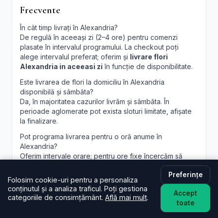
Frecvente
În cât timp livrați în Alexandria?
De regulă în aceeași zi (2–4 ore) pentru comenzi
plasate în intervalul programului. La checkout poți
alege intervalul preferat; oferim și
livrare flori
Alexandria in aceeasi zi
în funcție de disponibilitate.
Este livrarea de flori la domiciliu în Alexandria
disponibilă și sâmbăta?
Da, în majoritatea cazurilor livrăm și sâmbăta. În
perioade aglomerate pot exista sloturi limitate, afișate
la finalizare.
Pot programa livrarea pentru o oră anume în
Alexandria?
Oferim intervale orare; pentru ore fixe încercăm să
acomodăm cererea, în funcție de traseul curierilor.
Preferințe
Folosim cookie-uri pentru a personaliza
Pot adăuga un mesaj personalizat la buchet?
conținutul și a analiza traficul. Poți gestiona
Desigur. Felicitarea este inclusă; scrie mesajul dorit în
Accept
categoriile de consimțământ.
Află mai mult
.
câmpul dedicat, iar noi îl vom imprima lizibil. Realizăm și
toate
aranjamente florale Alexandria
personalizate, la