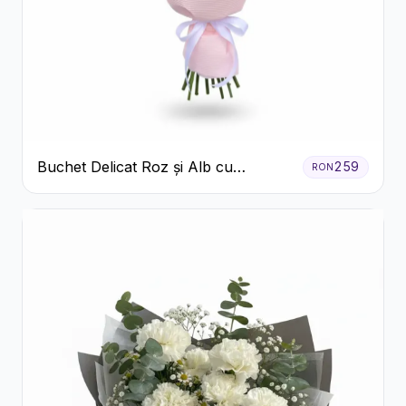
Buchet Delicat Roz și Alb cu
259
RON
Trandafiri și Lisianthus