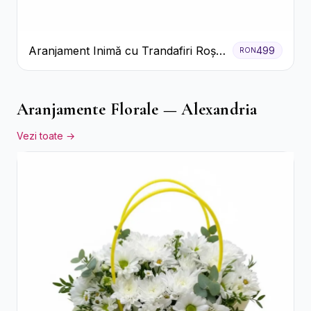
Aranjament Inimă cu Trandafiri Roșii
499
RON
și Floarea Miresei
Aranjamente Florale — Alexandria
Vezi toate →