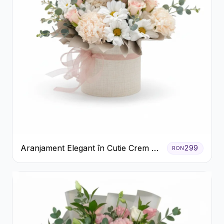
Aranjament Elegant în Cutie Crem cu
299
RON
Crizanteme și Trandafiri