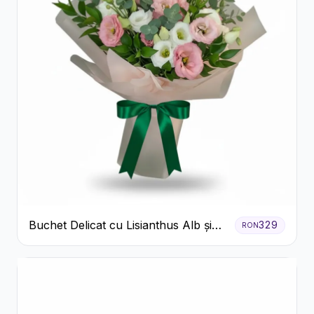
Buchet Delicat cu Lisianthus Alb și
329
RON
Roz