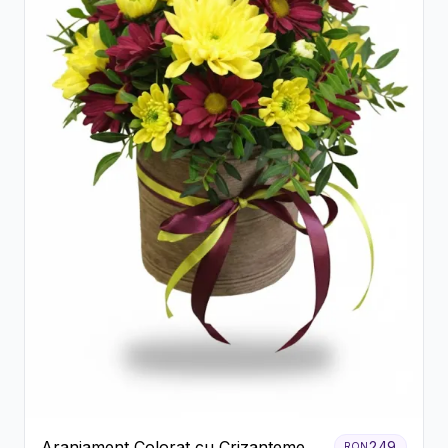
Aranjament Colorat cu Crizanteme în
249
RON