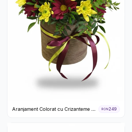
Aranjament Colorat cu Crizanteme în
249
RON
Cutie Rustică