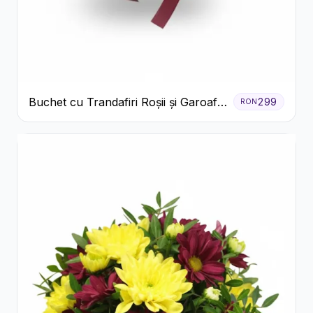
Buchet cu Trandafiri Roșii și Garoafe
299
RON
Roz Pal