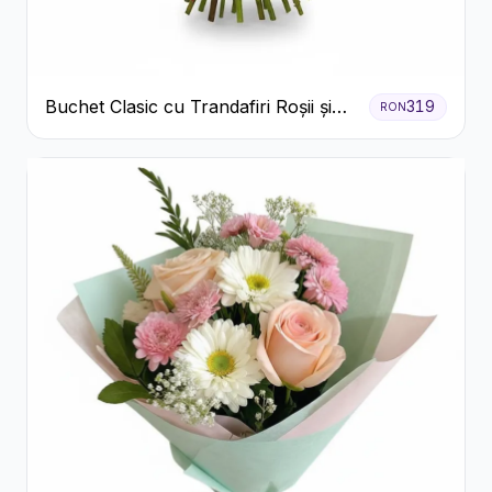
Buchet Clasic cu Trandafiri Roșii și
319
RON
Gypsophila