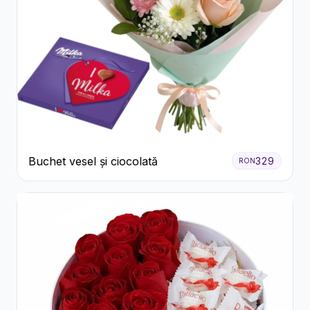
Buchet vesel și ciocolată
329
RON