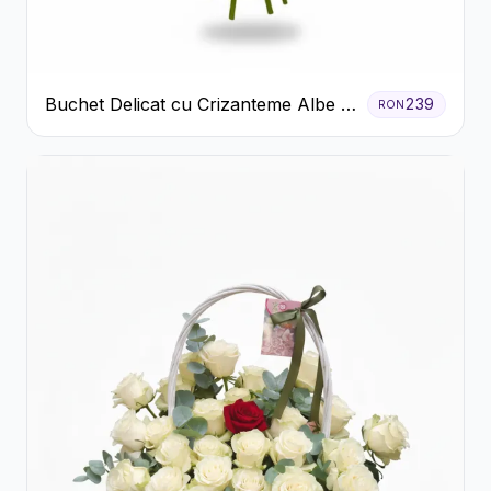
Buchet Delicat cu Crizanteme Albe și
239
RON
Mov