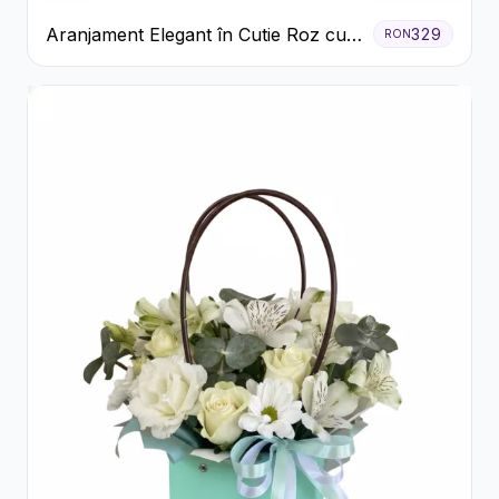
Aranjament Elegant în Cutie Roz cu
329
RON
Trandafiri și Gerbera