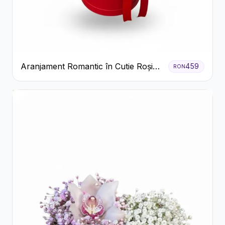
Aranjament Romantic în Cutie Roșie
459
RON
cu Trandafiri și Crizanteme