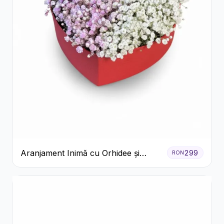
Aranjament Inimă cu Orhidee și
299
RON
Floarea Miresei