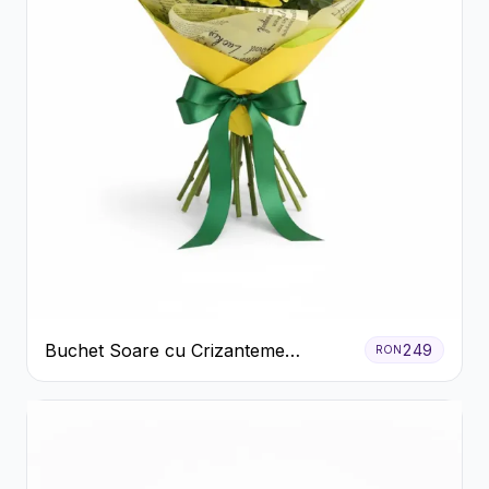
Buchet Soare cu Crizanteme
249
RON
Galbene și Trandafiri Albi