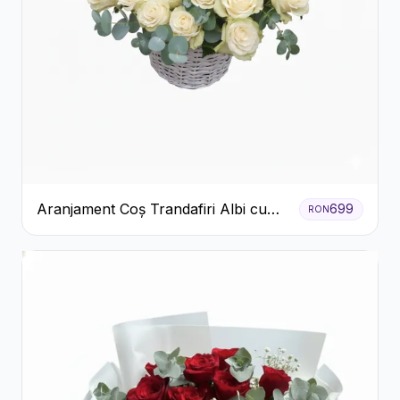
Aranjament Coș Trandafiri Albi cu
699
RON
Accent Roșu