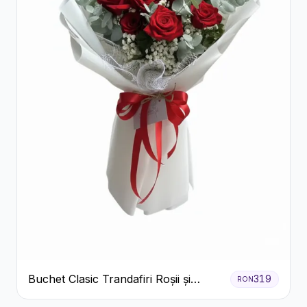
Buchet Clasic Trandafiri Roșii și
319
RON
Eucalipt