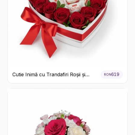
Cutie Inimă cu Trandafiri Roșii și
619
RON
Bomboane Raffaello