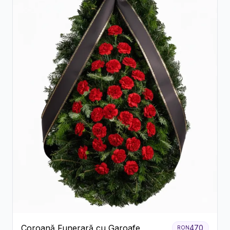
Coroană Funerară cu Garoafe
470
RON