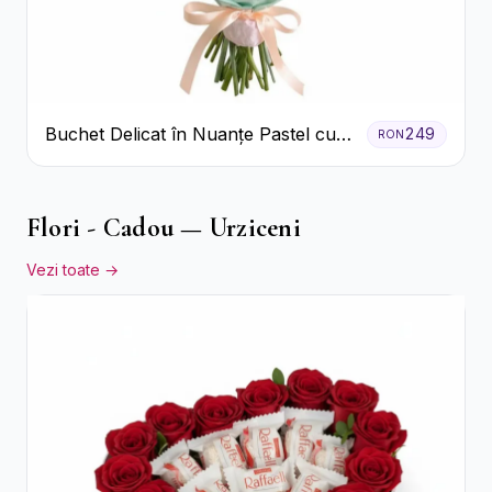
Buchet Delicat în Nuanțe Pastel cu
249
RON
Trandafiri și Crizanteme Roz
Flori - Cadou — Urziceni
Vezi toate →