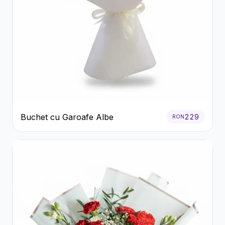
Buchet cu Garoafe Albe
229
RON