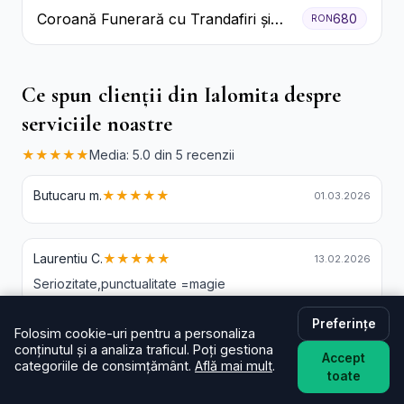
Coroană Funerară cu Trandafiri și
680
RON
Crini
Ce spun clienții din Ialomita despre
serviciile noastre
★★★★★
Media: 5.0 din 5 recenzii
Butucaru m.
★★★★★
01.03.2026
Laurentiu C.
★★★★★
13.02.2026
Seriozitate,punctualitate =magie
Preferințe
Folosim cookie-uri pentru a personaliza
Vasile D.
★★★★★
29.01.2026
conținutul și a analiza traficul. Poți gestiona
Accept
O experienta plăcută.Profesionalismul promptitudinea și
categoriile de consimțământ.
Află mai mult
.
toate
respectul m-a uimit plăcut,poți trimite flori și cadouri
celor dragi de oriunde din lumea.Eu cu ajutorul