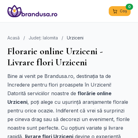
0
Coș
Acasă
/
Județ: Ialomita
/
Urziceni
Florarie online Urziceni -
Livrare flori Urziceni
Bine ai venit pe Brandusa.ro, destinația ta de
încredere pentru flori proaspete în Urziceni!
Datorită serviciilor noastre de
florărie online
Urziceni
, poți alege cu ușurință aranjamente florale
pentru orice ocazie. Indiferent că vrei să surprinzi
pe cineva drag sau să decorezi un eveniment, florile
noastre sunt perfecte. Cu opțiuni variate și livrare
rapidă,
livrare flori Urziceni
devine o experiență