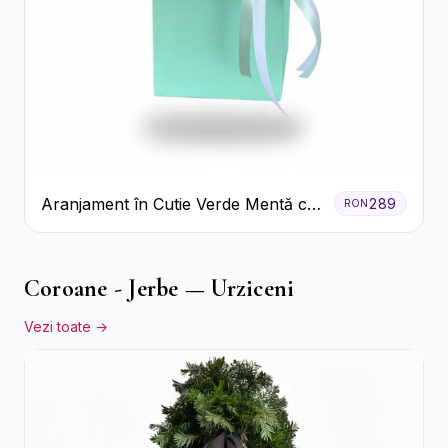
Aranjament în Cutie Verde Mentă cu
289
RON
Trandafiri și Alstroemeria
Coroane - Jerbe — Urziceni
Vezi toate →