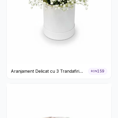
Aranjament Delicat cu 3 Trandafiri
159
RON
Roz în Cutie Albă