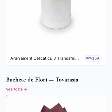
Aranjament Delicat cu 3 Trandafiri
159
RON
Roz în Cutie Albă
Buchete de Flori — Tovarasia
Vezi toate →