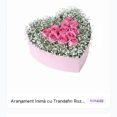
Aranjament Inimă cu Trandafiri Roz
449
RON
și Gypsophila Albă