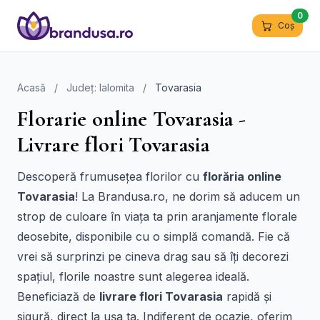
0
Coș
Acasă
/
Județ: Ialomita
/
Tovarasia
Florarie online Tovarasia -
Livrare flori Tovarasia
Descoperă frumusețea florilor cu
florăria online
Tovarasia
! La Brandusa.ro, ne dorim să aducem un
strop de culoare în viața ta prin aranjamente florale
deosebite, disponibile cu o simplă comandă. Fie că
vrei să surprinzi pe cineva drag sau să îți decorezi
spațiul, florile noastre sunt alegerea ideală.
Beneficiază de
livrare flori Tovarasia
rapidă și
sigură, direct la ușa ta. Indiferent de ocazie, oferim