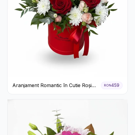
Aranjament Romantic în Cutie Roșie
459
RON
cu Trandafiri și Crizanteme