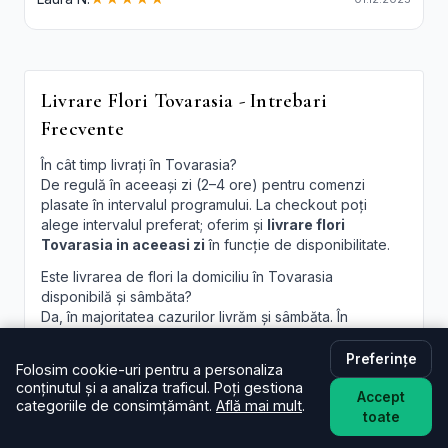
Livrare Flori Tovarasia - Intrebari
Frecvente
În cât timp livrați în Tovarasia?
De regulă în aceeași zi (2–4 ore) pentru comenzi
plasate în intervalul programului. La checkout poți
alege intervalul preferat; oferim și
livrare flori
Tovarasia in aceeasi zi
în funcție de disponibilitate.
Este livrarea de flori la domiciliu în Tovarasia
disponibilă și sâmbăta?
Da, în majoritatea cazurilor livrăm și sâmbăta. În
perioade aglomerate pot exista sloturi limitate, afișate
la finalizare.
Preferințe
Folosim cookie-uri pentru a personaliza
conținutul și a analiza traficul. Poți gestiona
Pot programa livrarea pentru o oră anume în
Accept
categoriile de consimțământ.
Află mai mult
.
Tovarasia?
toate
Oferim intervale orare; pentru ore fixe încercăm să