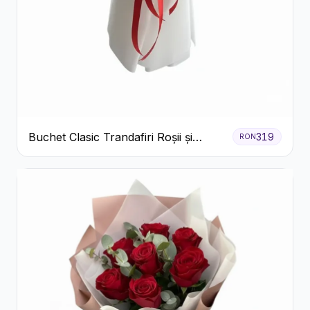
Buchet Clasic Trandafiri Roșii și
319
RON
Eucalipt