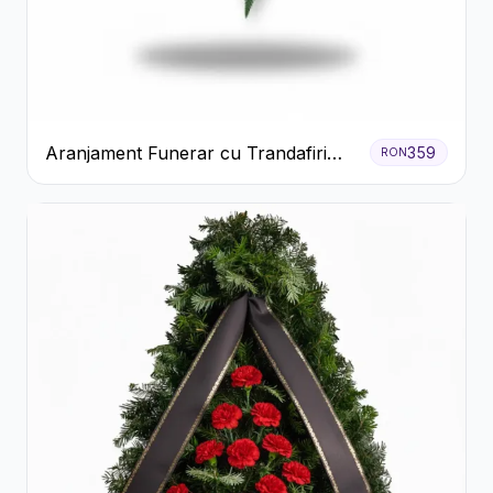
Aranjament Funerar cu Trandafiri
359
RON
Albi Crizanteme Galbene și Crini