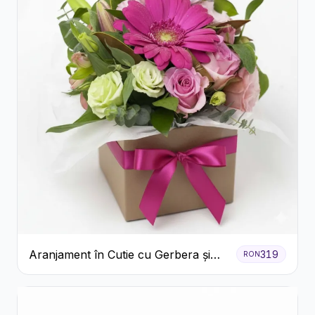
Aranjament în Cutie cu Gerbera și
319
RON
Trandafiri Roz