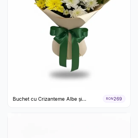
Buchet cu Crizanteme Albe și
269
RON
Galbene