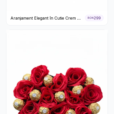
Aranjament Elegant în Cutie Crem cu
299
RON
Crizanteme și Trandafiri