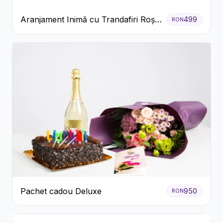
Aranjament Inimă cu Trandafiri Roșii
499
RON
și Floarea Miresei
Pachet cadou Deluxe
950
RON