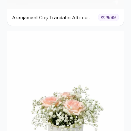
Aranjament Coș Trandafiri Albi cu
699
RON
Accent Roșu