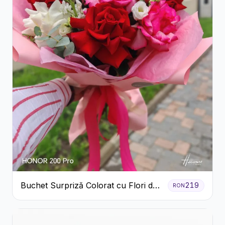
Buchet Surpriză Colorat cu Flori de
219
RON
Sezon