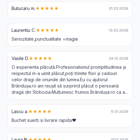
Butucaru m.
★★★★★
01.03.2026
Laurentiu C.
★★★★★
13.02.2026
Seriozitate,punctualitate =magie
Vasile D.
★★★★★
29.01.2026
O experienta plăcută.Profesionalismul promptitudinea și
respectul m-a uimit plăcut,poți trimite flori și cadouri
celor dragi de oriunde din lumea.Eu cu ajutorul
Brândușa.ro am reușit să surprind plăcut o persoană
dragă din Slobozia.Mulțumesc frumos Brândușa.ro ca a-
ți făcut posibil acest lucru.Recomand 😘❤️
Lascu a.
★★★★★
11.01.2026
Buchet suerb si livrare rapida❤️
Laura N.
★★★★★
01.12.2025