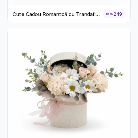
Cutie Cadou Romantică cu Trandafiri
249
RON
Șampanie și Lumânare