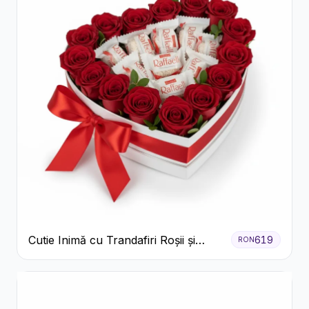
Cutie Inimă cu Trandafiri Roșii și
619
RON
Bomboane Raffaello