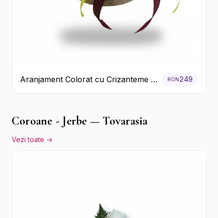
Aranjament Colorat cu Crizanteme în
249
RON
Cutie Rustică
Coroane - Jerbe — Tovarasia
Vezi toate →