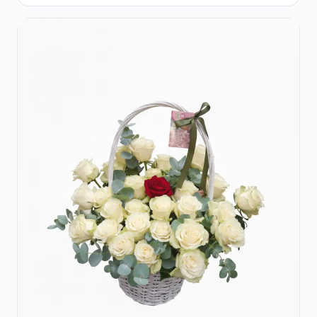
Eucalipt și Gypsophila