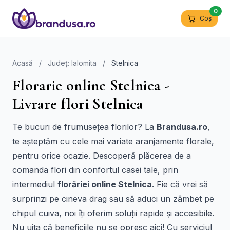
0
Coș
Acasă
/
Județ: Ialomita
/
Stelnica
Florarie online Stelnica -
Livrare flori Stelnica
Te bucuri de frumusețea florilor? La
Brandusa.ro
,
te așteptăm cu cele mai variate aranjamente florale,
pentru orice ocazie. Descoperă plăcerea de a
comanda flori din confortul casei tale, prin
intermediul
florăriei online Stelnica
. Fie că vrei să
surprinzi pe cineva drag sau să aduci un zâmbet pe
chipul cuiva, noi îți oferim soluții rapide și accesibile.
Nu uita că beneficiile nu se opresc aici! Cu serviciul