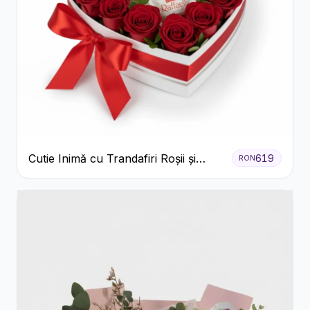
Cutie Inimă cu Trandafiri Roșii și
619
RON
Bomboane Raffaello