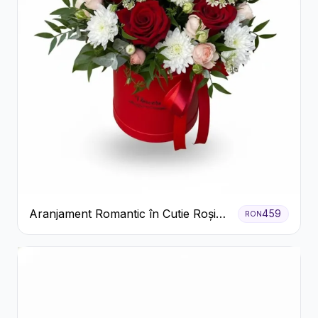
Aranjament Romantic în Cutie Roșie
459
RON
cu Trandafiri și Crizanteme