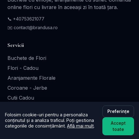
online flori cu livrare în aceeași zi în toată țara.
📞
+40753621077
✉️ contact@brandusa.ro
Servicii
Buchete de Flori
Flori - Cadou
Aranjamente Florale
Coroane - Jerbe
Cutii Cadou
Preferințe
Folosim cookie-uri pentru a personaliza
Informații
conținutul și a analiza traficul. Poți gestiona
Accept
categoriile de consimțământ.
Află mai mult
.
Contact
toate
Termeni și Condiții