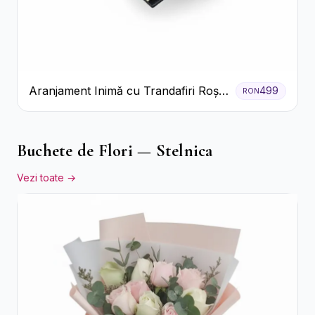
Aranjament Inimă cu Trandafiri Roșii
499
RON
și Floarea Miresei
Buchete de Flori — Stelnica
Vezi toate →