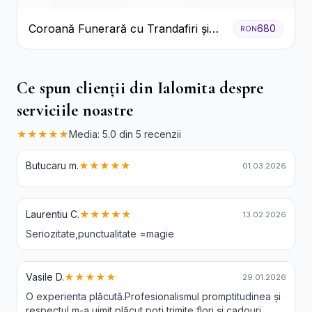
Coroană Funerară cu Trandafiri și
680
RON
Crini
Ce spun clienții din Ialomita despre
serviciile noastre
★★★★★
Media: 5.0 din 5 recenzii
Butucaru m.
★★★★★
01.03.2026
Laurentiu C.
★★★★★
13.02.2026
Seriozitate,punctualitate =magie
Vasile D.
★★★★★
29.01.2026
O experienta plăcută.Profesionalismul promptitudinea și
respectul m-a uimit plăcut,poți trimite flori și cadouri