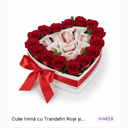
Cutie Inimă cu Trandafiri Roșii și
619
RON
Bomboane Raffaello