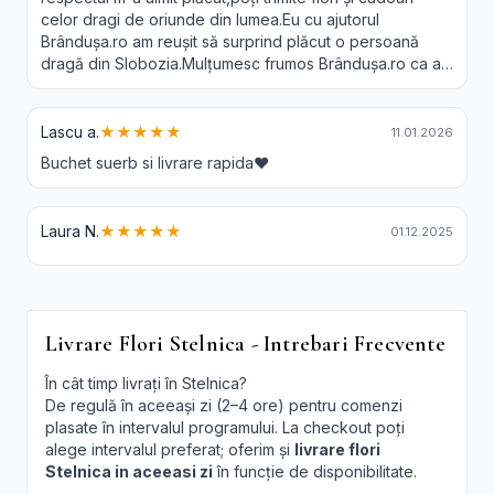
celor dragi de oriunde din lumea.Eu cu ajutorul
Brândușa.ro am reușit să surprind plăcut o persoană
dragă din Slobozia.Mulțumesc frumos Brândușa.ro ca a-
ți făcut posibil acest lucru.Recomand 😘❤️
Lascu a.
★★★★★
11.01.2026
Buchet suerb si livrare rapida❤️
Laura N.
★★★★★
01.12.2025
Livrare Flori Stelnica - Intrebari Frecvente
În cât timp livrați în Stelnica?
De regulă în aceeași zi (2–4 ore) pentru comenzi
plasate în intervalul programului. La checkout poți
alege intervalul preferat; oferim și
livrare flori
Stelnica in aceeasi zi
în funcție de disponibilitate.