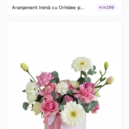
Aranjament Inimă cu Orhidee și
299
RON
Floarea Miresei