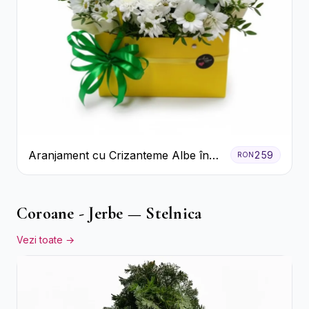
Aranjament cu Crizanteme Albe în
259
RON
Cutie Galbenă
Coroane - Jerbe — Stelnica
Vezi toate →