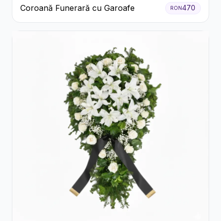
Coroană Funerară cu Garoafe
470
RON