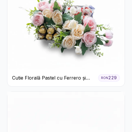
Cutie Florală Pastel cu Ferrero și
229
RON
Raffaello