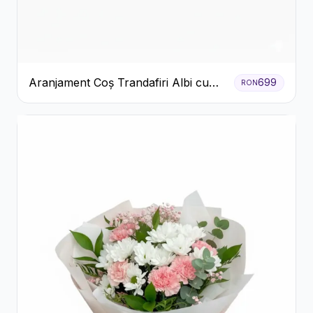
Aranjament Coș Trandafiri Albi cu
699
RON
Accent Roșu