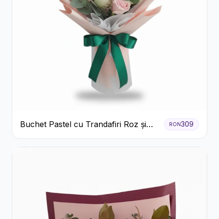
Buchet Pastel cu Trandafiri Roz și
309
RON
Albi