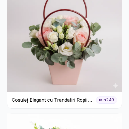
Coșuleț Elegant cu Trandafiri Roșii și
249
RON
Lisianthus Alb