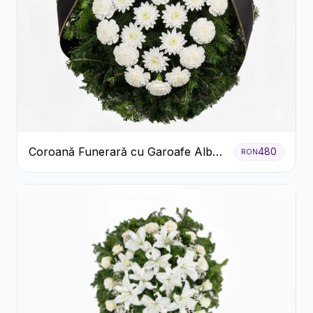
Coroană Funerară cu Garoafe Albe
480
RON
și Crizanteme