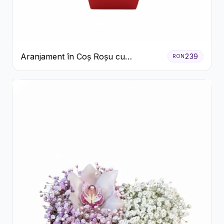
Aranjament în Coș Roșu cu
239
RON
Trandafiri și Crizanteme Albe