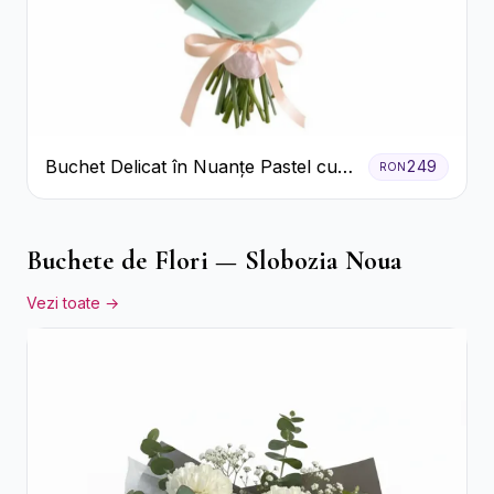
Buchet Delicat în Nuanțe Pastel cu
249
RON
Trandafiri și Crizanteme Roz
Buchete de Flori — Slobozia Noua
Vezi toate →