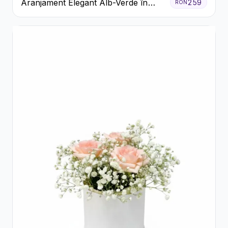
Aranjament Elegant Alb-Verde în
259
RON
Cutie Gri