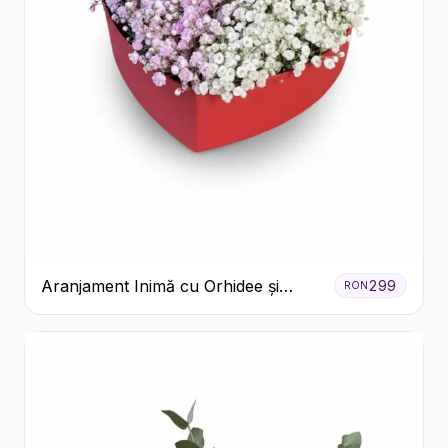
Aranjament Inimă cu Orhidee și
299
RON
Floarea Miresei