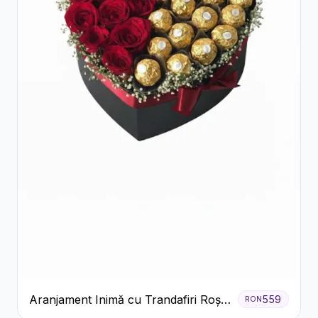
Aranjament Inimă cu Trandafiri Roșii
559
RON
și Ciocolată Ferrero Rocher